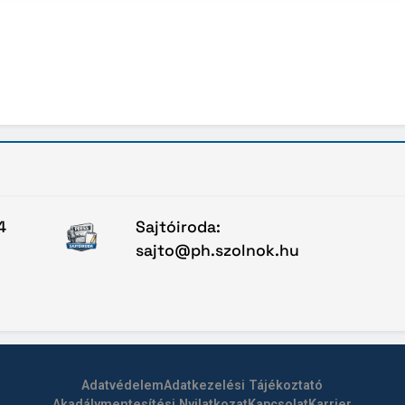
4
Sajtóiroda:
sajto@ph.szolnok.hu
Adatvédelem
Adatkezelési Tájékoztató
Akadálymentesítési Nyilatkozat
Kapcsolat
Karrier