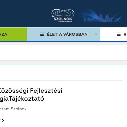
ÁZA
ÉLET A VÁROSBAN
R
égviselők
űlés
Közösségi Fejlesztési
ságok
giaTájékoztató
tiségi önkormányzatok
gram Szolnok
lgármester
k
mok, stratégiák, koncepciók