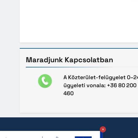
Maradjunk
Kapcsolatban
A Közterület-felügyelet 0–2
ügyeleti vonala: +36 80 200
460
×