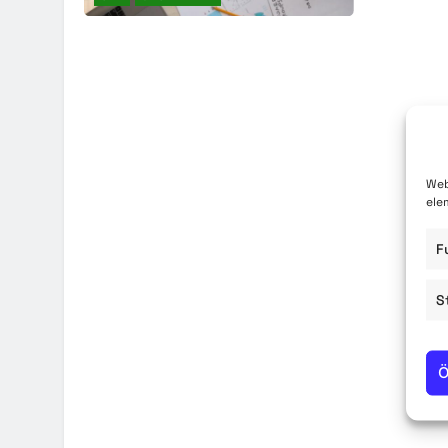
Közzété
Közbe
Web
ele
F
S
Ö