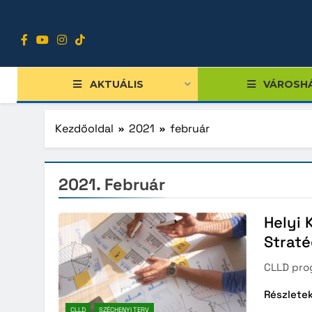
Ugrás
a
tartalomra
AKTUÁLIS
VÁROSH
Kezdőoldal
2021
február
2021. Február
Tiszts
Közgy
Helyi 
Bizott
Straté
Nemze
CLLD pro
Diákpo
Részlete
Progra
CLLD
SZÉCHENYI TERV