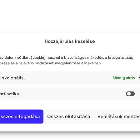
teli lista
szerzés
Hozzájárulás kezelése
oldalunk sütiket (cookie) használ a biztonságos működés, a látogatottság
mzése és a releváns hirdetések megjelenítése érdekében.
unkcionális
Mindig aktív
tatisztika
St
sszes elfogadása
Összes elutasítása
Beállítások menté