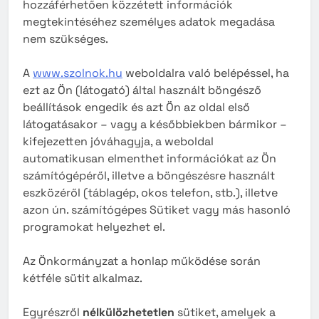
hozzáférhetően közzétett információk
megtekintéséhez személyes adatok megadása
nem szükséges.
A
www.szolnok.hu
weboldalra való belépéssel, ha
ezt az Ön (látogató) által használt böngésző
beállítások engedik és azt Ön az oldal első
látogatásakor – vagy a későbbiekben bármikor –
kifejezetten jóváhagyja, a weboldal
automatikusan elmenthet információkat az Ön
számítógépéről, illetve a böngészésre használt
eszközéről (táblagép, okos telefon, stb.), illetve
azon ún. számítógépes Sütiket vagy más hasonló
programokat helyezhet el.
Az Önkormányzat a honlap működése során
kétféle sütit alkalmaz.
Egyrészről
nélkülözhetetlen
sütiket, amelyek a