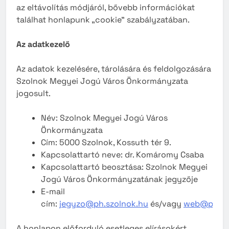
az eltávolítás módjáról, bővebb információkat
találhat honlapunk „cookie” szabályzatában.
Az adatkezelő
Az adatok kezelésére, tárolására és feldolgozására
Szolnok Megyei Jogú Város Önkormányzata
jogosult.
Név: Szolnok Megyei Jogú Város
Önkormányzata
Cím: 5000 Szolnok, Kossuth tér 9.
Kapcsolattartó neve: dr. Komáromy Csaba
Kapcsolattartó beosztása: Szolnok Megyei
Jogú Város Önkormányzatának jegyzője
E-mail
cím:
jegyzo@ph.szolnok.hu
és/vagy
web@ph.sz
A honlapon előforduló esetleges elírásokért,