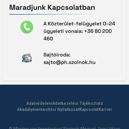
Maradjunk
Kapcsolatban
A Közterület-felügyelet 0–24
ügyeleti vonala: +36 80 200
460
Sajtóiroda:
sajto@ph.szolnok.hu
Adatvédelem
Adatkezelési Tájékoztató
Akadálymentesítési Nyilatkozat
Kapcsolat
Karrier
© Minden jog fenntartva! Szolnok Megyei Jogú Város