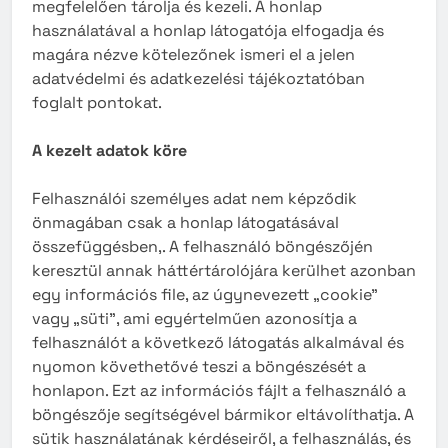
megfelelően tárolja és kezeli. A honlap
használatával a honlap látogatója elfogadja és
magára nézve kötelezőnek ismeri el a jelen
adatvédelmi és adatkezelési tájékoztatóban
foglalt pontokat.
A kezelt adatok köre
Felhasználói személyes adat nem képződik
önmagában csak a honlap látogatásával
összefüggésben,. A felhasználó böngészőjén
keresztül annak háttértárolójára kerülhet azonban
egy információs file, az úgynevezett „cookie”
vagy „süti”, ami egyértelműen azonosítja a
felhasználót a következő látogatás alkalmával és
nyomon követhetővé teszi a böngészését a
honlapon. Ezt az információs fájlt a felhasználó a
böngészője segítségével bármikor eltávolíthatja. A
sütik használatának kérdéseiről, a felhasználás, és