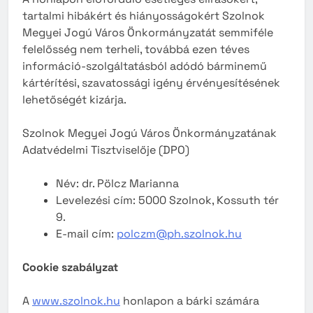
tartalmi hibákért és hiányosságokért Szolnok
Megyei Jogú Város Önkormányzatát semmiféle
felelősség nem terheli, továbbá ezen téves
információ-szolgáltatásból adódó bárminemű
kártérítési, szavatossági igény érvényesítésének
lehetőségét kizárja.
Szolnok Megyei Jogú Város Önkormányzatának
Adatvédelmi Tisztviselője (DPO)
Név: dr. Pölcz Marianna
Levelezési cím: 5000 Szolnok, Kossuth tér
9.
E-mail cím:
polczm@ph.szolnok.hu
Cookie szabályzat
A
www.szolnok.hu
honlapon a bárki számára