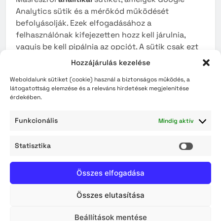
Analytics sütik és a mérőkód működését
befolyásolják. Ezek elfogadásához a
felhasználónak kifejezetten hozz kell járulnia,
vagyis be kell pipálnia az opciót. A sütik csak ezt
követően lépnek érvénybe. Az adatkezelés
Hozzájárulás kezelése
jogalapja: az érintett hozzájárulása
Weboldalunk sütiket (cookie) használ a biztonságos működés, a
látogatottság elemzése és a releváns hirdetések megjelenítése
A weboldal lehetőséget biztosít arra, hogy a
érdekében.
látogató a használat során a korábbi süti
beállításokat bármikor megváltoztassa.
Funkcionális
Mindig aktív
Sütik
Statisztika
Statisz
A Süti egy olyan fájl, amely akkor kerül(het) a
Összes elfogadása
számítógépre vagy a böngészésre használt más
eszközre, amikor a látogató egy weboldalt látogat
Összes elutasítása
meg. A Sütik a honlap használatával kapcsolatos
információkat őriznek meg. A Sütik többféle
Beállítások mentése