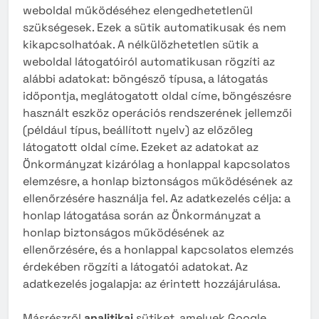
weboldal működéséhez elengedhetetlenül
szükségesek. Ezek a sütik automatikusak és nem
kikapcsolhatóak. A nélkülözhetetlen sütik a
weboldal látogatóiról automatikusan rögzíti az
alábbi adatokat: böngésző típusa, a látogatás
időpontja, meglátogatott oldal címe, böngészésre
használt eszköz operációs rendszerének jellemzői
(például típus, beállított nyelv) az előzőleg
látogatott oldal címe. Ezeket az adatokat az
Önkormányzat kizárólag a honlappal kapcsolatos
elemzésre, a honlap biztonságos működésének az
ellenőrzésére használja fel. Az adatkezelés célja: a
honlap látogatása során az Önkormányzat a
honlap biztonságos működésének az
ellenőrzésére, és a honlappal kapcsolatos elemzés
érdekében rögzíti a látogatói adatokat. Az
adatkezelés jogalapja: az érintett hozzájárulása.
Másrészről
analitikai
sütiket, amelyek Google