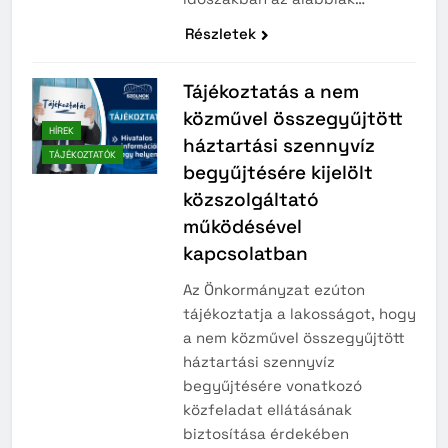
Részletek
Tájékoztatás a nem
közművel összegyűjtött
HÍREK
háztartási szennyvíz
TÁJÉKOZTATÓK
begyűjtésére kijelölt
közszolgáltató
működésével
kapcsolatban
Az Önkormányzat ezúton
tájékoztatja a lakosságot, hogy
a nem közművel összegyűjtött
háztartási szennyvíz
begyűjtésére vonatkozó
közfeladat ellátásának
biztosítása érdekében