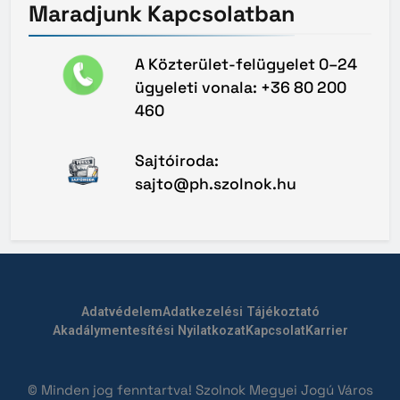
Maradjunk
Kapcsolatban
A Közterület-felügyelet 0–24
ügyeleti vonala: +36 80 200
460
Sajtóiroda:
sajto@ph.szolnok.hu
Adatvédelem
Adatkezelési Tájékoztató
Akadálymentesítési Nyilatkozat
Kapcsolat
Karrier
© Minden jog fenntartva! Szolnok Megyei Jogú Város