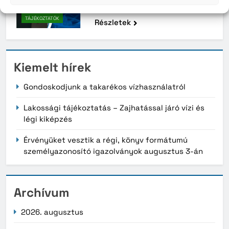
Tájékoztatók archívuma
ARCHÍVUM
TÁJÉKOZTATÓK
Részletek
Kiemelt hírek
Gondoskodjunk a takarékos vízhasználatról
Lakossági tájékoztatás – Zajhatással járó vízi és
légi kiképzés
Érvényüket vesztik a régi, könyv formátumú
személyazonosító igazolványok augusztus 3-án
Archívum
2026. augusztus