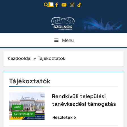
Ugrás
a
tartalomra
Menu
Kezdőoldal
Tájékoztatók
Tájékoztatók
Rendkívüli települési
tanévkezdési támogatás
HÍREK
TÁJÉKOZTATÓK
Részletek