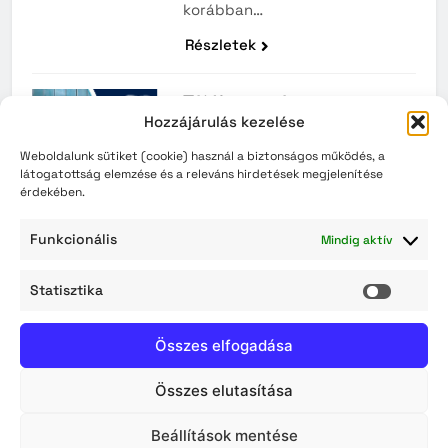
korábban…
Részletek
Tájékoztatás
Hozzájárulás kezelése
mezőgazdasági
összeírásról
Weboldalunk sütiket (cookie) használ a biztonságos működés, a
TÁJÉKOZTATÓK
látogatottság elemzése és a releváns hirdetések megjelenítése
érdekében.
Részletek
Funkcionális
Mindig aktív
2026-2027-es nevelési
évre történő óvodai
Statisztika
Statisz
jelentkezés
TÁJÉKOZTATÓK
Összes elfogadása
Részletek
Összes elutasítása
Archívum
Beállítások mentése