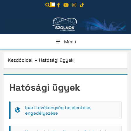
Ugrás
a
tartalomra
Menu
Kezdőoldal
Hatósági ügyek
Hatósági ügyek
Ipari tevékenység bejelentése,
engedélyezése