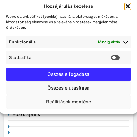
Lakossági tájékoztatás – Zajhatással járó vízi és
Hozzájárulás kezelése
légi kiképzés
Weboldalunk sütiket (cookie) használ a biztonságos működés, a
Érvényüket vesztik a régi, könyv formátumú
látogatottság elemzése és a releváns hirdetések megjelenítése
személyazonosító igazolványok augusztus 3-án
érdekében.
Funkcionális
Mindig aktív
Archívum
Statisztika
Statisz
2026. augusztus
Összes elfogadása
2026. július
Összes elutasítása
2026. június
Beállítások mentése
2026. május
2026. április