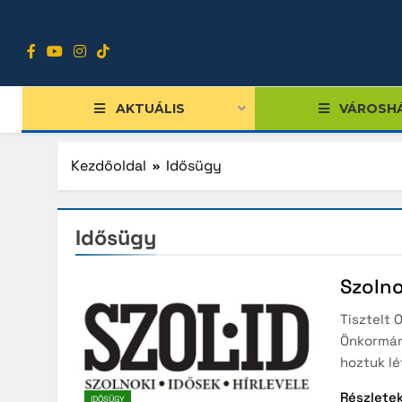
Ugrás
a
tartalomra
AKTUÁLIS
VÁROSH
Kezdőoldal
Idősügy
Idősügy
Tiszts
Közgy
Szolno
Bizott
Tisztelt 
Nemze
Önkormány
Diákpo
hoztuk lé
Progra
Részlete
IDŐSÜGY