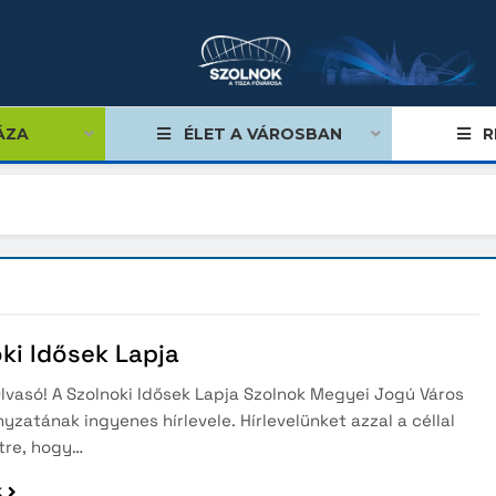
ÁZA
ÉLET A VÁROSBAN
R
égviselők
űlés
ki Idősek Lapja
ságok
Olvasó! A Szolnoki Idősek Lapja Szolnok Megyei Jogú Város
tiségi önkormányzatok
zatának ingyenes hírlevele. Hírlevelünket azzal a céllal
lgármester
tre, hogy…
mok, stratégiák, koncepciók
k