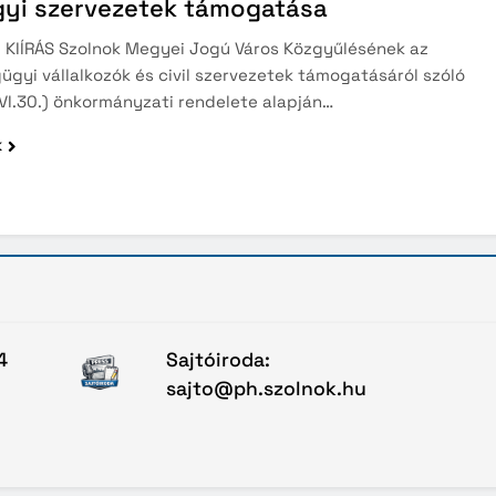
gyi szervezetek támogatása
I KIÍRÁS Szolnok Megyei Jogú Város Közgyűlésének az
gyi vállalkozók és civil szervezetek támogatásáról szóló
(VI.30.) önkormányzati rendelete alapján…
k
4
Sajtóiroda:
sajto@ph.szolnok.hu