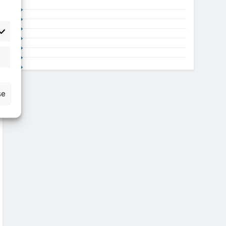
atisztika
se