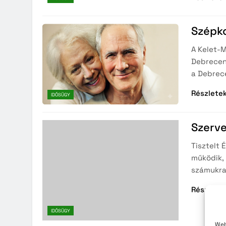
Közzété
Közbe
Szépk
A Kelet-
Debrecen
a Debrec
Részlete
IDŐSÜGY
Szerv
Tisztelt
működik, 
számukra
Részlete
IDŐSÜGY
Web