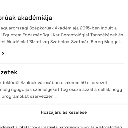
teli lista
szerzés
orúak akadémiája
Magyarországi Szépkorúak Akadémiája 2015-ben indult a
i Egyetem Egészségügyi Kar Gerontológiai Tanszékének és
eni Akadémiai Bizottság Szabolcs-Szatmár-Bereg Megyei…
k
ezetek
 Érdeklődő! Szolnok városában csaknem 50 szervezet
mely nyugdíjas személyeket fog össze azzal a céllal, hogy
 programokat szervezzen,…
k
Hozzájárulás kezelése
oldalunk sütiket (cookie) használ a biztonságos működés, a látogatottság