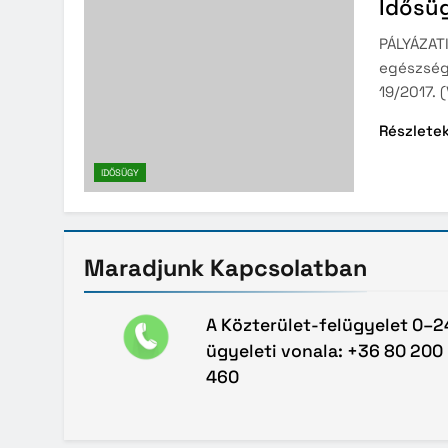
Idősü
PÁLYÁZAT
egészségü
19/2017. 
Részlete
IDŐSÜGY
Maradjunk
Kapcsolatban
A Közterület-felügyelet 0–2
ügyeleti vonala: +36 80 200
460