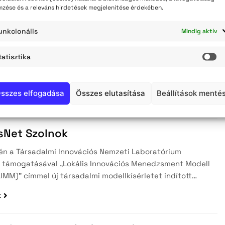
mzése és a releváns hirdetések megjelenítése érdekében.
t útközben – pályázat, 2012.
unkcionális
Mindig aktív
yzatunk az aktív idősödés és a generációk közötti
tás európai évében önéletíró pályázatot hirdetett 60.
tatisztika
t betöltött, szolnoki személyek számára….
St
k
sszes elfogadása
Összes elutasítása
Beállítások menté
sNet Szolnok
én a Társadalmi Innovációs Nemzeti Laboratórium
i támogatásával „Lokális Innovációs Menedzsment Modell
LIMM)” címmel új társadalmi modellkísérletet indított…
k