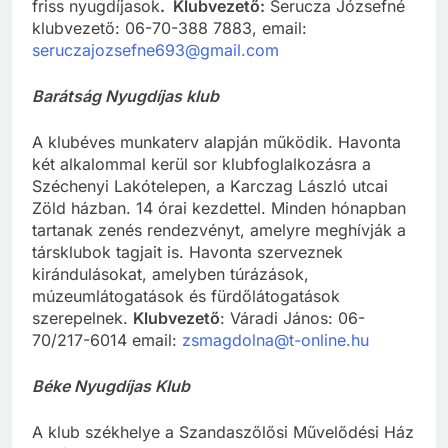
friss nyugdíjasok
. Klubvezető:
Serucza Józsefné
klubvezető: 06-70-388 7883, email:
seruczajozsefne693@gmail.com
Barátság Nyugdíjas klub
A klubéves munkaterv alapján működik. Havonta
két alkalommal kerül sor klubfoglalkozásra a
Széchenyi Lakótelepen, a Karczag László utcai
Zöld házban. 14 órai kezdettel. Minden hónapban
tartanak zenés rendezvényt, amelyre meghívják a
társklubok tagjait is. Havonta szerveznek
kirándulásokat, amelyben túrázások,
múzeumlátogatások és fürdőlátogatások
szerepelnek.
Klubvezető
: Váradi János: 06-
70/217-6014 email:
zsmagdolna@t-online.hu
Béke Nyugdíjas Klub
A klub székhelye a Szandaszőlősi Művelődési Ház