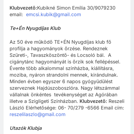
Klubvezető:
Kubikné Simon Emília 30/9079230
email:
emcsi.kubik@gmail.com
Te+Én Nyugdíjas Klub
Az 50 éve működő TE+ÉN Nyugdíjas klub fő
profilja a hagyományok őrzése. Rendeznek
Szüreti-, Tavaszköszöntő- és Locsoló bál. A
cigánytánc hagyományát is őrzik sok fellépéssel.
Évente több alkalommal színházba, kiállításra,
moziba, nyáron strandolni mennek, kirándulnak.
Minden évben egyszer 6 napos gyógyüdülést
szerveznek Hajdúszoboszlóra. Nagy létszámmal
vállalnak önkéntes tevékenységet az Agórában
illetve a Szigligeti Színházban.
Klubvezető:
Reszeli
László Elérhetősége: 06- 70/279 -6566 Email cím:
reszelilaszlo@gmail.com
Utazók Klubja