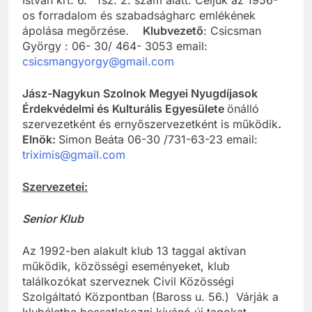
os forradalom és szabadságharc emlékének
ápolása megőrzése.
Klubvezető
: Csicsman
György : 06- 30/ 464- 3053 email:
csicsmangyorgy@gmail.com
Jász-Nagykun Szolnok Megyei
Nyugdíjasok
Érdekvédelmi és Kulturális Egyesülete
önálló
szervezetként és ernyőszervezetként is működik
.
Elnök:
Simon Beáta 06-30 /731-63-23 email:
triximis@gmail.com
Szervezetei:
Senior Klub
Az 1992-ben alakult klub 13 taggal aktívan
működik, közösségi eseményeket, klub
találkozókat szerveznek Civil Közösségi
Szolgáltató Központban (Baross u. 56.) Várják a
klubéletbe becsatlakozni kívánó új tagokat.