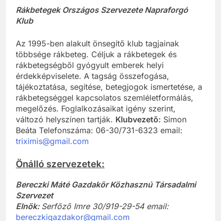
Rákbetegek Országos Szervezete Napraforgó
Klub
Az 1995-ben alakult önsegítő klub tagjainak
többsége rákbeteg. Céljuk a rákbetegek és
rákbetegségből gyógyult emberek helyi
érdekképviselete. A tagság összefogása,
tájékoztatása, segítése, betegjogok ismertetése, a
rákbetegséggel kapcsolatos szemléletformálás,
megelőzés. Foglalkozásaikat igény szerint,
változó helyszínen tartják.
Klubvezető:
Simon
Beáta Telefonszáma: 06-30/731-6323 email:
triximis@gmail.com
Önálló szervezetek:
Bereczki Máté Gazdakör Közhasznú Társadalmi
Szervezet
Elnök:
Serfőző Imre 30/919-29-54 email:
bereczkigazdakor@gmail.com