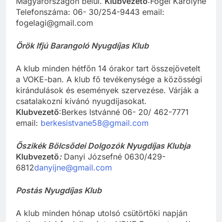
Magyarországon belül.
Klubvezető
:Fógel Károlyné
Telefonszáma: 06- 30/254-9443 email:
fogelagi@gmail.com
Örök Ifjú Barangoló Nyugdíjas Klub
A klub minden hétfőn 14 órakor tart összejövetelt
a VOKE-ban. A klub fő tevékenysége a közösségi
kirándulások és események szervezése. Várják a
csatalakozni kívánó nyugdíjasokat.
Klubvezető
:Berkes Istvánné 06- 20/ 462-7771
email:
berkesistvane58@gmail.com
Őszikék Bölcsődei Dolgozók Nyugdíjas Klubja
Klubvezető
:
Danyi Józsefné 0630/429-
6812
danyijne@gmail.com
Postás Nyugdíjas Klub
A klub minden hónap utolsó csütörtöki napján