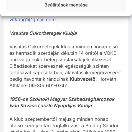
Beállítások mentése
csigaházából kortársaikat.
Klubvezető
: Kovácsné
Tarjányi Tünde: 06- 30/974-8093 email:
vitkong1@gmail.com
Vasutas Cukorbetegek Klubja
Vasutas Cukorbetegek klubja minden hónap első
és harmadik szerdáján délután 14 órától a VOKE-
ban várja cukorbeteg sorstársak jelentkezését.
Előadásokat szerveznek egészségük szinten
tartásával kapcsolatban, aktivitásuk megőrzéséért
pedig havonta kirándulnak.
Klubvezető
: Horváth
Attiláné: 06-30/ 601-0747
1956-os Szolnoki Magyar Szabadságharcosok
Iván Kovács László Nyugdíjas Klubja
A klub szeptembertől májusig minden hónap
utolsó keddjén tart foglalkozást a Boldog Sándor
István krt. 6. fsz. 2. szám alatt. Céljuk az 1956-