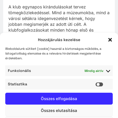
A klub egynapos kirándulásokat tervez
tömegközlekedéssel. Mind a múzeumokba, mind a
városi sétákra idegenvezetést kérnek, hogy
jobban megismerjék az adott úti célt. A
klubfoglalkozásokat minden hónap első és
harmadik keddjén 14 órakor tartják a Kertvárosi
Hozzájárulás kezelése
közösségi házban, a Holt Tisza mellett.
Klubvezető:
Demeter Árpád. Elérhetősége: 06-
Weboldalunk sütiket (cookie) használ a biztonságos működés, a
20/596-2558 e-mail:
látogatottság elemzése és a releváns hirdetések megjelenítése
érdekében.
demeterarpad007@gmail.com
Funkcionális
Varga Katalin Nyugdíjas Klub
Mindig aktív
A szolnoki Varga Katalin Nyugdíjas Klub 1972-ben
Statisztika
Statisz
alakult. Ma is várja a kirándulni vágyó, kultúra iránt
érdeklődő nyugdíjas társakat. Kéthetente hétfőn 11
Összes elfogadása
órakor találkoznak a VOKE-ban. Leggyakrabban
városokat, településeket látogatnak, de könnyebb
Összes elutasítása
túrákat is bevállalnak a hegyekben. Szívesen
fogadnak új tagokat, hogy kisegítsék a magány