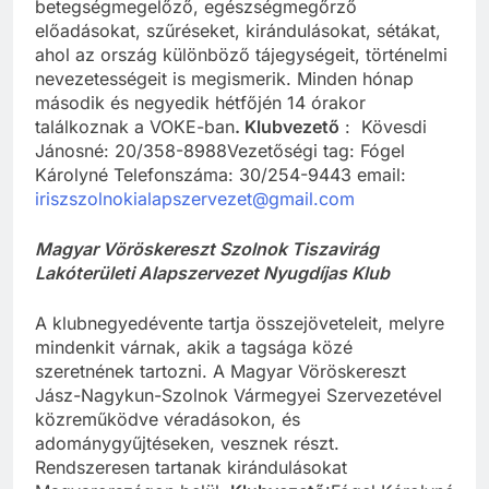
betegségmegelőző, egészségmegőrző
előadásokat, szűréseket, kirándulásokat, sétákat,
ahol az ország különböző tájegységeit, történelmi
nevezetességeit is megismerik. Minden hónap
második és negyedik hétfőjén 14 órakor
találkoznak a VOKE-ban
. Klubvezető
: Kövesdi
Jánosné: 20/358-8988Vezetőségi tag: Fógel
Károlyné Telefonszáma: 30/254-9443 email:
iriszszolnokialapszervezet@gmail.com
Magyar Vöröskereszt Szolnok Tiszavirág
Lakóterületi Alapszervezet Nyugdíjas Klub
A klubnegyedévente tartja összejöveteleit, melyre
mindenkit várnak, akik a tagsága közé
szeretnének tartozni. A Magyar Vöröskereszt
Jász-Nagykun-Szolnok Vármegyei Szervezetével
közreműködve véradásokon, és
adománygyűjtéseken, vesznek részt.
Rendszeresen tartanak kirándulásokat