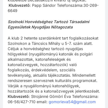
Klubvezető
: Papp Sándor Telefonszáma:30-269-
6649
Szolnoki Honvédséghez Tartozó Társadalmi
Egyesületek Nyugdíjas Nőtagozata
A klub 2 hetente szerdánként tart foglalkozásokat
Szolnokon a Táncsics Mihály u 5-7. szám alatt.
Céljuk a honvédséghez tartozó nyugdíjas
hölgyekkel (nyugállományú katonák és polgári
alkalmazottak, katonafeleségek és
katonaözvegyek, hozzátartozók) való
foglalkozás, érdekvédelem, szociális
tevékenység, aktuális tájékoztatás. Mindemellett
rendszeresen szerveznek kulturális programokat.
Várják a nyugállományú katonahölgyek,
hozzátartozók és a katonaözvegyek jelentkezését.
Klubvezető
: Strojánné Gömöri Éva Telefonszáma:
06-56/427-710 email:
gomorieva54@gmail.com