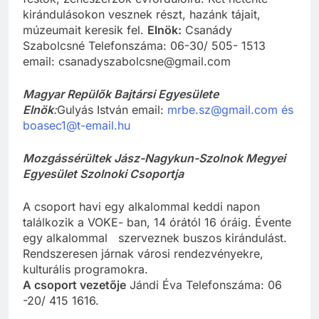
kirándulásokon vesznek részt, hazánk tájait,
múzeumait keresik fel.
Elnök:
Csanády
Szabolcsné Telefonszáma: 06-30/ 505- 1513
email: csanadyszabolcsne@gmail.com
Magyar Repülők Bajtársi Egyesülete
Elnök
:
Gulyás István email:
mrbe.sz@gmail.com és
boasec1@t-email.hu
Mozgássérültek Jász-Nagykun-Szolnok Megyei
Egyesület Szolnoki Csoportja
A csoport havi egy alkalommal keddi napon
találkozik a VOKE- ban, 14 órától 16 óráig. Évente
egy alkalommal szerveznek buszos kirándulást.
Rendszeresen járnak városi rendezvényekre,
kulturális programokra.
A csoport vezetője
Jándi Éva Telefonszáma: 06
-20/ 415 1616.