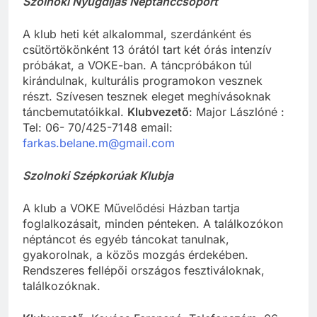
Szolnoki Nyugdíjas Néptánccsoport
A klub heti két alkalommal, szerdánként és
csütörtökönként 13 órától tart két órás intenzív
próbákat, a VOKE-ban. A táncpróbákon túl
kirándulnak, kulturális programokon vesznek
részt. Szívesen tesznek eleget meghívásoknak
táncbemutatóikkal.
Klubvezető
: Major Lászlóné :
Tel: 06- 70/425-7148 email:
farkas.belane.m@gmail.com
Szolnoki Szépkorúak Klubja
A klub a VOKE Művelődési Házban tartja
foglalkozásait, minden pénteken. A találkozókon
néptáncot és egyéb táncokat tanulnak,
gyakorolnak, a közös mozgás érdekében.
Rendszeres fellépői országos fesztiváloknak,
találkozóknak.