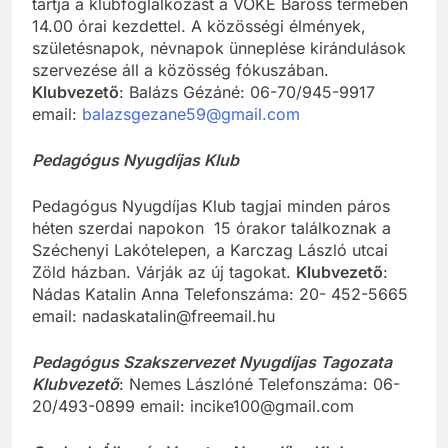
tartja a klubfoglalkozást a VOKE Baross termében
14.00 órai kezdettel. A közösségi élmények,
születésnapok, névnapok ünneplése kirándulások
szervezése áll a közösség fókuszában.
Klubvezető
: Balázs Gézáné: 06-70/945-9917
email:
balazsgezane59@gmail.com
Pedagógus Nyugdíjas Klub
Pedagógus Nyugdíjas Klub tagjai minden páros
héten szerdai napokon 15 órakor találkoznak a
Széchenyi Lakótelepen, a Karczag László utcai
Zöld házban. Várják az új tagokat.
Klubvezető
:
Nádas Katalin Anna Telefonszáma: 20- 452-5665
email: nadaskatalin@freemail.hu
Pedagógus Szakszervezet Nyugdíjas Tagozata
Klubvezető
: Nemes Lászlóné Telefonszáma: 06-
20/493-0899 email: incike100@gmail.com