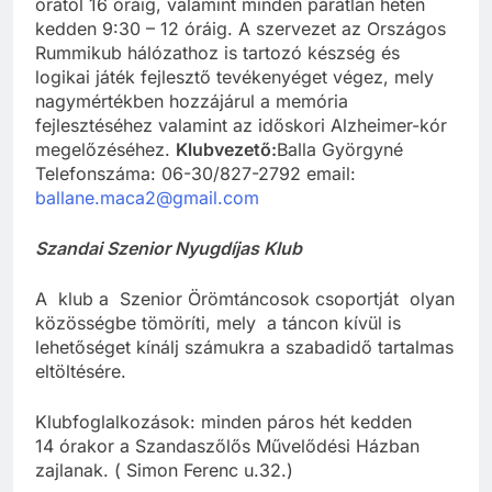
órától 16 óráig, valamint minden páratlan héten
kedden 9:30 – 12 óráig. A szervezet az Országos
Rummikub hálózathoz is tartozó készség és
logikai játék fejlesztő tevékenyéget végez, mely
nagymértékben hozzájárul a memória
fejlesztéséhez valamint az időskori Alzheimer-kór
megelőzéséhez.
Klubvezető:
Balla Györgyné
Telefonszáma: 06-30/827-2792 email:
ballane.maca2@gmail.com
Szandai Szenior Nyugdíjas Klub
A klub a Szenior Örömtáncosok csoportját olyan
közösségbe tömöríti, mely a táncon kívül is
lehetőséget kínálj számukra a szabadidő tartalmas
eltöltésére.
Klubfoglalkozások: minden páros hét kedden
14 órakor a Szandaszőlős Művelődési Házban
zajlanak. ( Simon Ferenc u.32.)