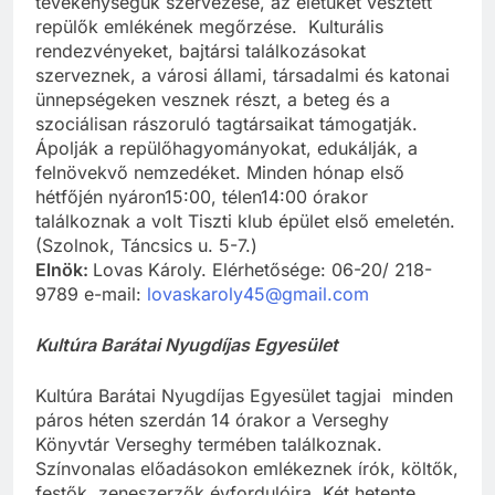
tevékenységük szervezése, az életüket vesztett
repülők emlékének megőrzése. Kulturális
rendezvényeket, bajtársi találkozásokat
szerveznek, a városi állami, társadalmi és katonai
ünnepségeken vesznek részt, a beteg és a
szociálisan rászoruló tagtársaikat támogatják.
Ápolják a repülőhagyományokat, edukálják, a
felnövekvő nemzedéket. Minden hónap első
hétfőjén nyáron15:00, télen14:00 órakor
találkoznak a volt Tiszti klub épület első emeletén.
(Szolnok, Táncsics u. 5-7.)
Elnök:
Lovas Károly. Elérhetősége: 06-20/ 218-
9789 e-mail:
lovaskaroly45@gmail.com
Kultúra Barátai Nyugdíjas Egyesület
Kultúra Barátai Nyugdíjas Egyesület tagjai minden
páros héten szerdán 14 órakor a Verseghy
Könyvtár Verseghy termében találkoznak.
Színvonalas előadásokon emlékeznek írók, költők,
festők, zeneszerzők évfordulóira. Két hetente