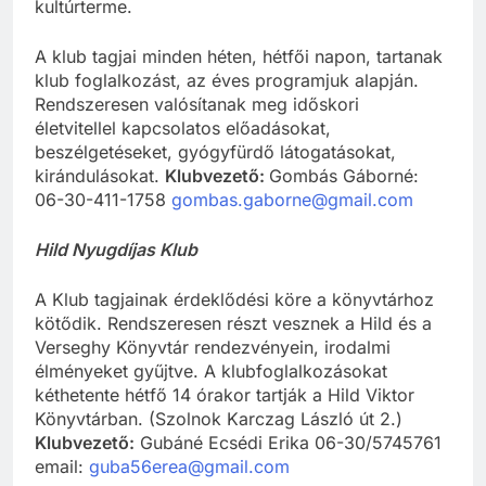
kultúrterme.
A klub tagjai minden héten, hétfői napon, tartanak
klub foglalkozást, az éves programjuk alapján.
Rendszeresen valósítanak meg időskori
életvitellel kapcsolatos előadásokat,
beszélgetéseket, gyógyfürdő látogatásokat,
kirándulásokat.
Klubvezető:
Gombás Gáborné:
06-30-411-1758
gombas.gaborne@gmail.com
Hild Nyugdíjas Klub
A Klub tagjainak érdeklődési köre a könyvtárhoz
kötődik. Rendszeresen részt vesznek a Hild és a
Verseghy Könyvtár rendezvényein, irodalmi
élményeket gyűjtve. A klubfoglalkozásokat
kéthetente hétfő 14 órakor tartják a Hild Viktor
Könyvtárban. (Szolnok Karczag László út 2.)
Klubvezető:
Gubáné Ecsédi Erika 06-30/5745761
email:
guba56erea@gmail.com