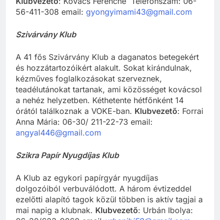
Klubvezető
: Kovács Ferencné Telefonszám: 06-
56-411-308 email:
gyongyimami43@gmail.com
Szivárvány Klub
A 41 fős Szivárvány Klub a daganatos betegekért
és hozzátartozóikért alakult. Sokat kirándulnak,
kézműves foglalkozásokat szerveznek,
teadélutánokat tartanak, ami közösséget kovácsol
a nehéz helyzetben. Kéthetente hétfőnként 14
órától találkoznak a VOKE-ban.
Klubvezető
: Forrai
Anna Mária: 06-30/ 211-22-73 email:
angyal446@gmail.com
Szikra Papír Nyugdíjas Klub
A Klub az egykori papírgyár nyugdíjas
dolgozóiból verbuválódott. A három évtizeddel
ezelőtti alapító tagok közül többen is aktív tagjai a
mai napig a klubnak.
Klubvezető
: Urbán Ibolya: