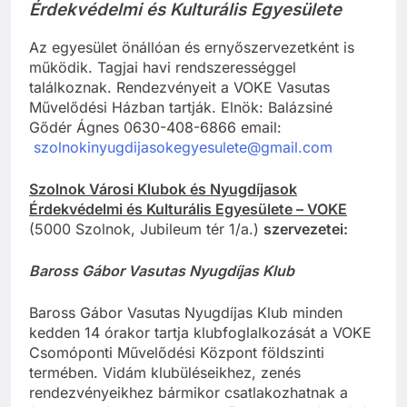
Érdekvédelmi és Kulturális Egyesülete
Az egyesület önállóan és ernyőszervezetként is
működik. Tagjai havi rendszerességgel
találkoznak. Rendezvényeit a VOKE Vasutas
Művelődési Házban tartják. Elnök: Balázsiné
Gődér Ágnes 0630-408-6866 email:
szolnokinyugdijasokegyesulete@gmail.com
Szolnok Városi Klubok és Nyugdíjasok
Érdekvédelmi és Kulturális Egyesülete – VOKE
(5000 Szolnok, Jubileum tér 1/a.)
szervezetei:
Baross Gábor Vasutas Nyugdíjas Klub
Baross Gábor Vasutas Nyugdíjas Klub minden
kedden 14 órakor tartja klubfoglalkozását a VOKE
Csomóponti Művelődési Központ földszinti
termében. Vidám klubüléseikhez, zenés
rendezvényeikhez bármikor csatlakozhatnak a