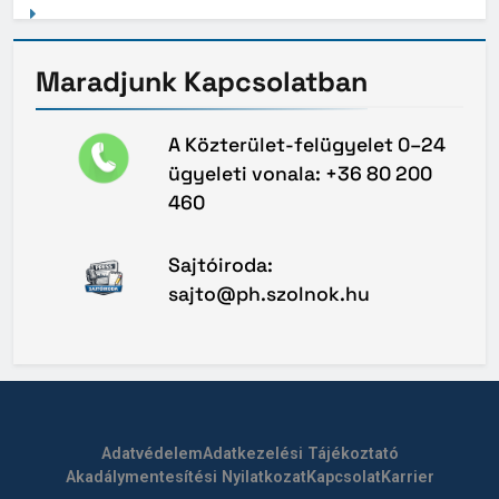
Maradjunk
Kapcsolatban
A Közterület-felügyelet 0–24
ügyeleti vonala: +36 80 200
460
Sajtóiroda:
sajto@ph.szolnok.hu
Adatvédelem
Adatkezelési Tájékoztató
Akadálymentesítési Nyilatkozat
Kapcsolat
Karrier