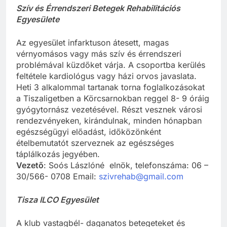
Szív és Érrendszeri Betegek Rehabilitációs
Egyesülete
Az egyesület infarktuson átesett, magas
vérnyomásos vagy más szív és érrendszeri
problémával küzdőket várja. A csoportba kerülés
feltétele kardiológus vagy házi orvos javaslata.
Heti 3 alkalommal tartanak torna foglalkozásokat
a Tiszaligetben a Körcsarnokban reggel 8- 9 óráig
gyógytornász vezetésével. Részt vesznek városi
rendezvényeken, kirándulnak, minden hónapban
egészségügyi előadást, időközönként
ételbemutatót szerveznek az egészséges
táplálkozás jegyében.
Vezető
: Soós Lászlóné elnök, telefonszáma: 06 –
30/566- 0708 Email:
szivrehab@gmail.com
Tisza ILCO Egyesület
A klub vastagbél- daganatos betegeteket és