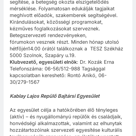
segítése, a betegség okozta elszigetelődés
mérséklése. Folyamatosan edukálják tagjaikat
meghívott előadók, szakemberek segítségével.
Kirándulásokat, közösségi programokat,
kézműves foglalkozásokat szerveznek.
Betegszervezeti rendezvényeken,
fórumokon vesznek részt. Minden hónap utolsó
hétfőjén14.00 órától találkoznak a TESZ Székház
5000 Szolnok, Szapáry u.19.
Klubvezető, egyesületi elnök
: Dr. Kozák Erna
Telefonszáma: 06-56/512-988 Tagsággal
kapcsolatban kereshető: Rontó Anikó, 06-
30/279-1567
Kablay Lajos Repülő Bajtársi Egyesület
Az egyesület célja a hatókörében élő tényleges
(aktív) – és nyugállományú repülők és családjaik,
honvédségi alkalmazottak, valamint az elhunytak
hozzátartozóinak szervezeti egyesítése kulturális