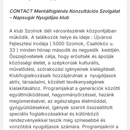
CONTACT Mentálhigiénés Konzultációs Szolgálat
– Napsugár Nyugdíjas klub
A klub Szolnok déli városrészének központjában
működik. A találkozók helye és ideje : Újvárosi
Fejlesztési Irodája ( 5000 Szolnok, Csallóköz u.
33 ) minden hónap második és negyedik keddjén.
Összejöveteleik célja, hogy erősítsék és ápolják
közösségi életet, a szépkorúak kulturális,
művelődési, szórakozási igényeinek kielégítését.
Klubfoglalkozásaik hozzájárulnak a nyugdíjasok
aktív, társadalmi, közéleti tevékenységének
kialakításához. Programjaikat a generációk közötti
együttműködéssel, hagyományőrzéssel, hazánk
megismerésével, az egészséges életmóddal,
gyógyüdülésekkel, igények szerint összeállított
speciális foglalkozásaikkal és különböző
rendezvényeikkel teszik még színesebbé és
vonzóbbá nyugdíjasok számára. Programjaikról a