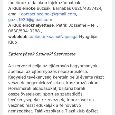
facebook oldalukon tájékozódhatnak.
A Klub elnöke
Buzsáki Barnabás 0620/4337424,
email:
contact.szolnok@gmail.com
,
gazsi1920@gmail.com
A Klub elnökhelyettese
: Petrik Józsefné – tel :
0630/594-0288 ,
weboldal
:
contactmksz.hu/Napsugár
Nyugdíjas
Klub
Ejtőernyősök Szolnoki Szervezete
A szervezet célja az ejtőernyős hagyományok
ápolása, az ejtőernyőzés népszerűsítése.
Kegyeleti tevékenység keretein belül évente részt
vesznek megemlékezéseken, koszorúzásokon.
Honismereti előadásokat, bajtársi baráti
összejöveteleket, sport és szabadidős
tevékenységeket szerveznek, toborzásokon
vesznek részt edukálják a felnövekvő
nemzedéket. Találkozóikat a Tiszti klub épület