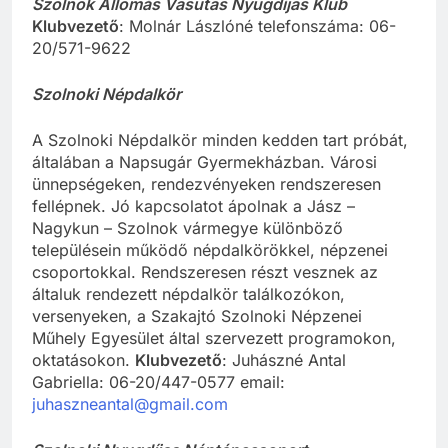
Szolnok Állomás Vasutas Nyugdíjas Klub
Klubvezető
: Molnár Lászlóné telefonszáma: 06-
20/571-9622
Szolnoki Népdalkör
A Szolnoki Népdalkör minden kedden tart próbát,
általában a Napsugár Gyermekházban. Városi
ünnepségeken, rendezvényeken rendszeresen
fellépnek. Jó kapcsolatot ápolnak a Jász –
Nagykun – Szolnok vármegye különböző
településein működő népdalkörökkel, népzenei
csoportokkal. Rendszeresen részt vesznek az
általuk rendezett népdalkör találkozókon,
versenyeken, a Szakajtó Szolnoki Népzenei
Műhely Egyesület által szervezett programokon,
oktatásokon.
Klubvezető
: Juhászné Antal
Gabriella: 06-20/447-0577 email:
juhaszneantal@gmail.com