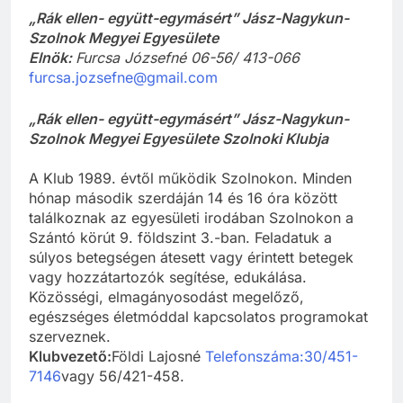
„Rák ellen- együtt-egymásért” Jász-Nagykun-
Szolnok Megyei Egyesülete
Elnök:
Furcsa Józsefné 06-56/ 413-066
furcsa.jozsefne@gmail.com
„Rák ellen- együtt-egymásért” Jász-Nagykun-
Szolnok Megyei Egyesülete Szolnoki Klubja
A Klub 1989. évtől működik Szolnokon. Minden
hónap második szerdáján 14 és 16 óra között
találkoznak az egyesületi irodában Szolnokon a
Szántó körút 9. földszint 3.-ban. Feladatuk a
súlyos betegségen átesett vagy érintett betegek
vagy hozzátartozók segítése, edukálása.
Közösségi, elmagányosodást megelőző,
egészséges életmóddal kapcsolatos programokat
szerveznek.
Klubvezető:
Földi Lajosné
Telefonszáma:30/451-
7146
vagy 56/421-458.