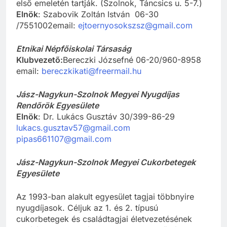
első emeletén tartják. (Szolnok, Táncsics u. 5-7.)
Elnök
: Szabovik Zoltán István 06-30
/7551002email:
ejtoernyosokszsz@gmail.com
Etnikai Népfőiskolai Társaság
Klubvezető:
Bereczki Józsefné 06-20/960-8958
email:
bereczkikati@freermail.hu
Jász-Nagykun-Szolnok Megyei Nyugdíjas
Rendőrök Egyesülete
Elnök
: Dr. Lukács Gusztáv 30/399-86-29
lukacs.gusztav57@gmail.com
pipas661107@gmail.com
Jász-Nagykun-Szolnok Megyei Cukorbetegek
Egyesülete
Az 1993-ban alakult egyesület tagjai többnyire
nyugdíjasok. Céljuk az 1. és 2. típusú
cukorbetegek és családtagjai életvezetésének