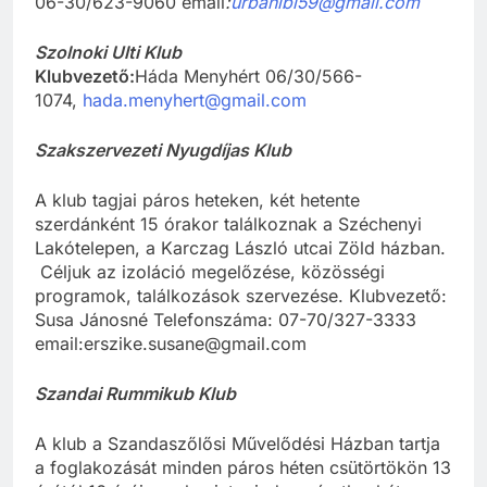
06-30/623-9060 email
:
urbanibi59@gmail.com
Szolnoki Ulti Klub
Klubvezető:
Háda Menyhért 06/30/566-
1074,
hada.menyhert@gmail.com
Szakszervezeti Nyugdíjas Klub
A klub tagjai páros heteken, két hetente
szerdánként 15 órakor találkoznak a Széchenyi
Lakótelepen, a Karczag László utcai Zöld házban.
Céljuk az izoláció megelőzése, közösségi
programok, találkozások szervezése. Klubvezető:
Susa Jánosné Telefonszáma: 07-70/327-3333
email:erszike.susane@gmail.com
Szandai Rummikub Klub
A klub a Szandaszőlősi Művelődési Házban tartja
a foglakozását minden páros héten csütörtökön 13