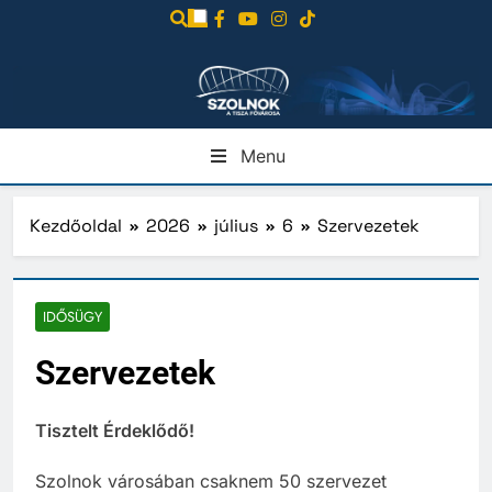
Ugrás
a
tartalomra
Menu
Kezdőoldal
2026
július
6
Szervezetek
IDŐSÜGY
Szervezetek
Tisztelt Érdeklődő!
Szolnok városában csaknem 50 szervezet