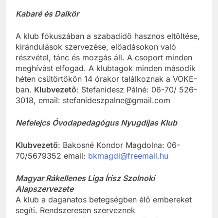
Kabaré és Dalkör
A klub fókuszában a szabadidő hasznos eltöltése,
kirándulások szervezése, előadásokon való
részvétel, tánc és mozgás áll. A csoport minden
meghívást elfogad. A klubtagok minden második
héten csütörtökön 14 órakor találkoznak a VOKE-
ban.
Klubvezető
: Stefanidesz Pálné: 06-70/ 526-
3018, email: stefanideszpalne@gmail.com
Nefelejcs Óvodapedagógus Nyugdíjas Klub
Klubvezető
: Bakosné Kondor Magdolna: 06-
70/5679352 email:
bkmagdi@freemail.hu
Magyar Rákellenes Liga Írisz Szolnoki
Alapszervezete
A klub a daganatos betegségben élő embereket
segíti. Rendszeresen szerveznek