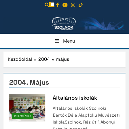
Ugrás
a
tartalomra
Menu
Kezdőoldal
2004
május
2004. Május
Általános iskolák
Általános iskolák Szolnoki
Bartók Béla Alapfokú Művészeti
INTÉZMÉNYEK
IskolaSzolnok, Réz út 1.Abonyi
Katalin igazgató