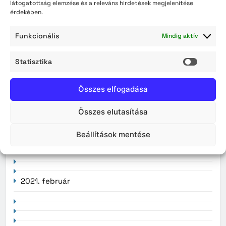
látogatottság elemzése és a releváns hirdetések megjelenítése
érdekében.
Archívum
Funkcionális
Mindig aktív
2026. augusztus
2026. július
Statisztika
Statisz
2026. június
Összes elfogadása
2026. május
Összes elutasítása
2026. április
Beállítások mentése
2021. február