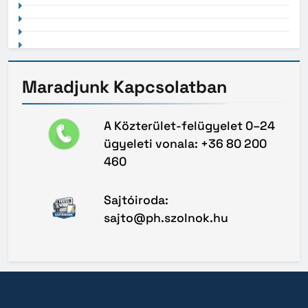
Maradjunk
Kapcsolatban
A Közterület-felügyelet 0–24
ügyeleti vonala: +36 80 200
460
Sajtóiroda:
sajto@ph.szolnok.hu