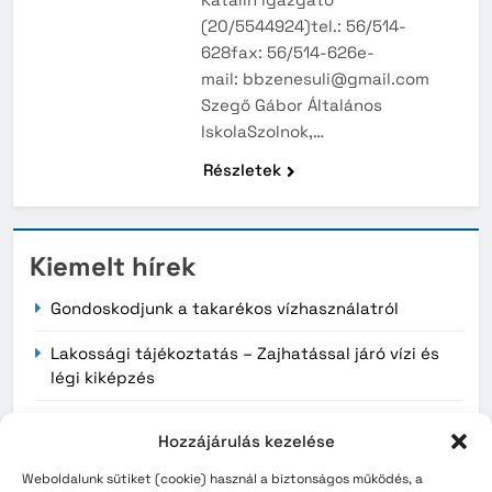
(20/5544924)tel.: 56/514-
628fax: 56/514-626e-
mail: bbzenesuli@gmail.com
Szegő Gábor Általános
IskolaSzolnok,…
Részletek
Kiemelt hírek
Gondoskodjunk a takarékos vízhasználatról
Lakossági tájékoztatás – Zajhatással járó vízi és
légi kiképzés
Érvényüket vesztik a régi, könyv formátumú
Hozzájárulás kezelése
személyazonosító igazolványok augusztus 3-án
Weboldalunk sütiket (cookie) használ a biztonságos működés, a