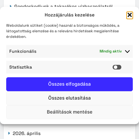
Gondoskodjunk a takarékos vízhasználatról
Hozzájárulás kezelése
Lakossági tájékoztatás – Zajhatással járó vízi és
Weboldalunk sütiket (cookie) használ a biztonságos működés, a
légi kiképzés
látogatottság elemzése és a releváns hirdetések megjelenítése
érdekében.
Érvényüket vesztik a régi, könyv formátumú
személyazonosító igazolványok augusztus 3-án
Funkcionális
Mindig aktív
Statisztika
Archívum
Statisz
2026. augusztus
Összes elfogadása
2026. július
Összes elutasítása
2026. június
Beállítások mentése
2026. május
2026. április