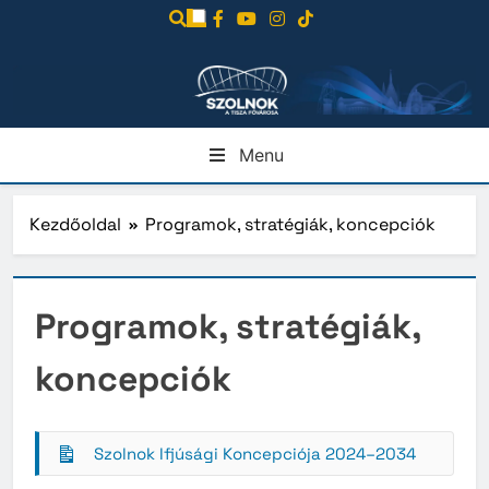
Ugrás
a
tartalomra
Menu
Kezdőoldal
Programok, stratégiák, koncepciók
Programok, stratégiák,
koncepciók
Szolnok Ifjúsági Koncepciója 2024–2034