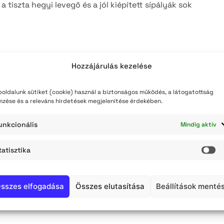
 tiszta hegyi levegő és a jól kiépített sípályák sok
teli lista
szerzés
Hozzájárulás kezelése
oldalunk sütiket (cookie) használ a biztonságos működés, a látogatottság
mzése és a releváns hirdetések megjelenítése érdekében.
unkcionális
Mindig aktív
tatisztika
St
sszes elfogadása
Összes elutasítása
Beállítások menté