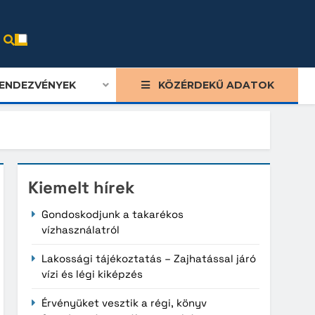
ENDEZVÉNYEK
KÖZÉRDEKŰ ADATOK
Kiemelt hírek
ood
Gondoskodjunk a takarékos
vízhasználatról
re
nxia
Lakossági tájékoztatás – Zajhatással járó
vízi és légi kiképzés
ong
Érvényüket vesztik a régi, könyv
bu