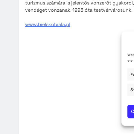
turizmus számára is jelentős vonzerőt gyakorol, a
Közzété
vendéget vonzanak. 1995 óta testvérvárosunk.
Közbe
www.bielskobiala.pl
Web
ele
F
S
Ö