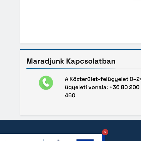
Maradjunk
Kapcsolatban
A Közterület-felügyelet 0–2
ügyeleti vonala: +36 80 200
460
×