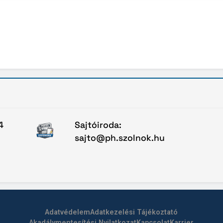
4
Sajtóiroda:
sajto@ph.szolnok.hu
Adatvédelem
Adatkezelési Tájékoztató
Akadálymentesítési Nyilatkozat
Kapcsolat
Karrier