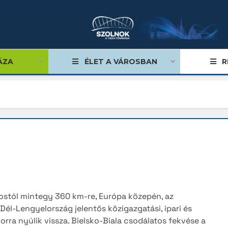
ÁZA
ÉLET A VÁROSBAN
R
égviselők
äki
Yuza
űlés
ngen
Eastw
ságok
ánya
Rakve
tiségi önkormányzatok
-Biala
Sanme
rostól mintegy 360 km-re, Európa közepén, az
lgármester
Jinzh
Dél-Lengyelország jelentős közigazgatási, ipari és
orra nyúlik vissza. Bielsko-Biala csodálatos fekvése a
mok, stratégiák, koncepciók
am
Beng