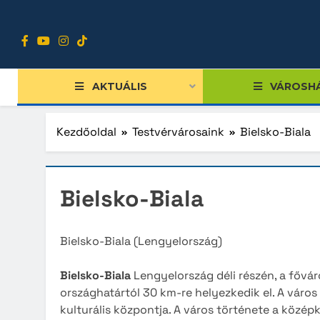
Ugrás
a
tartalomra
AKTUÁLIS
VÁROSH
Kezdőoldal
Testvérvárosaink
Bielsko-Biala
Tiszts
Riihim
Bielsko-Biala
Közgy
Reutli
Bizott
Nagyb
Bielsko-Biala (Lengyelország)
Nemze
Bielsko
Bielsko-Biala
Lengyelország déli részén, a fővá
Diákpo
Forli
országhatártól 30 km-re helyezkedik el. A város 
kulturális központja. A város története a középk
Progra
Shoh