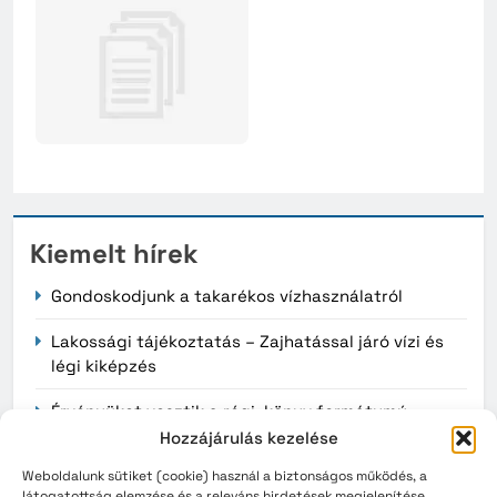
Kiemelt hírek
Gondoskodjunk a takarékos vízhasználatról
Lakossági tájékoztatás – Zajhatással járó vízi és
légi kiképzés
Érvényüket vesztik a régi, könyv formátumú
személyazonosító igazolványok augusztus 3-án
Hozzájárulás kezelése
Weboldalunk sütiket (cookie) használ a biztonságos működés, a
látogatottság elemzése és a releváns hirdetések megjelenítése