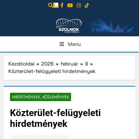
Ugrás
a
tartalomra
Menu
Kezdőoldal
2026
február
9
Közterület-felügyeleti hirdetmények
HIRDETMÉNYEK, KÖZLEMÉNYEK
Közterület-felügyeleti
hirdetmények