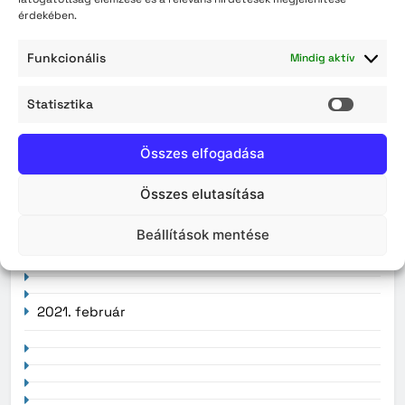
érdekében.
Archívum
2026. augusztus
Funkcionális
Mindig aktív
2026. július
Statisztika
Statisz
2026. június
Összes elfogadása
2026. május
Összes elutasítása
2026. április
Beállítások mentése
2021. február