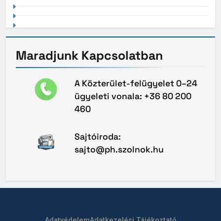
Maradjunk
Kapcsolatban
A Közterület-felügyelet 0–24
ügyeleti vonala: +36 80 200
460
Sajtóiroda:
sajto@ph.szolnok.hu
Adatvédelem
Adatkezelési Tájékoztató