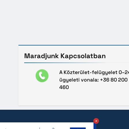
Maradjunk
Kapcsolatban
A Közterület-felügyelet 0–2
ügyeleti vonala: +36 80 200
460
×