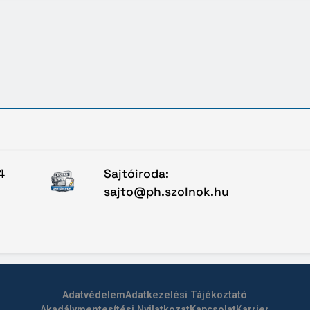
4
Sajtóiroda:
sajto@ph.szolnok.hu
Adatvédelem
Adatkezelési Tájékoztató
Akadálymentesítési Nyilatkozat
Kapcsolat
Karrier