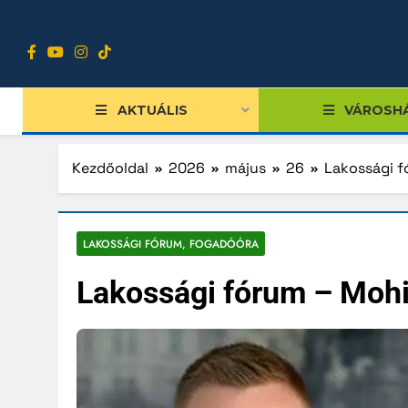
Ugrás
a
tartalomra
AKTUÁLIS
VÁROSH
Kezdőoldal
2026
május
26
Lakossági f
Tiszts
LAKOSSÁGI FÓRUM, FOGADÓÓRA
Közgy
Lakossági fórum – Moh
Bizott
Nemze
Diákpo
Progra