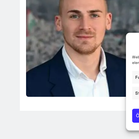
Közzété
Közbe
Web
ele
F
S
Ö