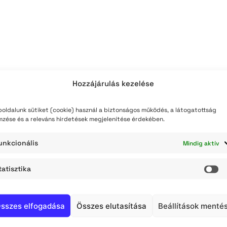
Hozzájárulás kezelése
oldalunk sütiket (cookie) használ a biztonságos működés, a látogatottság
mzése és a releváns hirdetések megjelenítése érdekében.
unkcionális
Mindig aktív
tatisztika
St
sszes elfogadása
Összes elutasítása
Beállítások menté