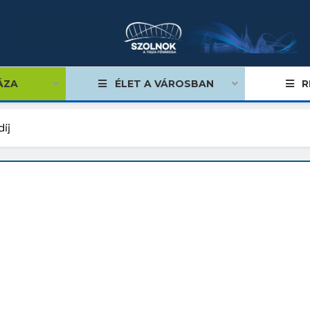
ÁZA
ÉLET A VÁROSBAN
R
íj
égviselők
űlés
ságok
tiségi önkormányzatok
lgármester
mok, stratégiák, koncepciók