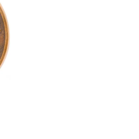
teli lista
szerzés