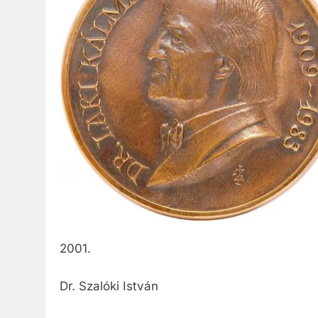
Közzété
Közbe
2001.
Dr. Szalóki István