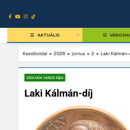
Ugrás
a
tartalomra
AKTUÁLIS
VÁROSH
Kezdőoldal
2026
június
2
Laki Kálmán-d
Tiszts
SZOLNOK VÁROS DÍJAI
Közgy
Laki Kálmán-díj
Bizott
Nemze
Diákpo
Progra