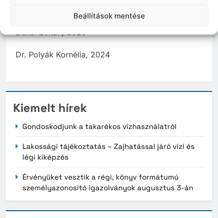
Shihan Furkó Kálmán posztumusz, 2022
Beállítások mentése
Dunai Zoltán, 2023
Dr. Polyák Kornélia, 2024
Kiemelt hírek
Gondoskodjunk a takarékos vízhasználatról
Lakossági tájékoztatás – Zajhatással járó vízi és
légi kiképzés
Érvényüket vesztik a régi, könyv formátumú
személyazonosító igazolványok augusztus 3-án