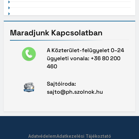
Maradjunk
Kapcsolatban
A Közterület-felügyelet 0–24
ügyeleti vonala: +36 80 200
460
Sajtóiroda:
sajto@ph.szolnok.hu
Adatvédelem
Adatkezelési Tájékoztató