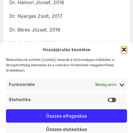
Dr. Hámori József, 2016
Dr. Nyerges Zsolt, 2017
Dr. Béres József, 2018
Mihályi Gábor, 2019
Hozzájárulás kezelése
Diószegi László, 2019
Weboldalunk sütiket (cookie) használ a biztonságos működés, a
látogatottság elemzése és a releváns hirdetések megjelenítése
Kovács Mihály, 2020
érdekében.
Dr. Hoffmann Imre posztumusz, 2021
Funkcionális
Mindig aktív
Máthé György, 2021
Statisztika
Statisz
Balázs Péter, 2022
Összes elfogadása
Dr. Herczeg Béla, 2022
Összes elutasítása