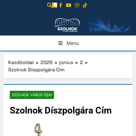
Ugrás
a
tartalomra
Menu
Kezdőoldal
2026
június
2
Szolnok Díszpolgára Cím
SZOLNOK VÁROS DÍJAI
Szolnok Díszpolgára Cím