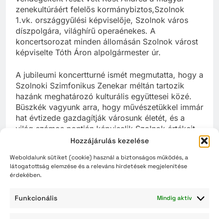
zenekultúráért felelős kormánybiztos,Szolnok
1.vk. országgyűlési képviselője, Szolnok város
díszpolgára, világhírű operaénekes. A
koncertsorozat minden állomásán Szolnok várost
képviselte Tóth Áron alpolgármester úr.
A jubileumi koncertturné ismét megmutatta, hogy a
Szolnoki Szimfonikus Zenekar méltán tartozik
hazánk meghatározó kulturális együttesei közé.
Büszkék vagyunk arra, hogy művészetükkel immár
hat évtizede gazdagítják városunk életét, és a
világ számos pontján képviselik Szolnok értékeit.
Hozzájárulás kezelése
Szívből gratulálunk a zenekar valamennyi
Weboldalunk sütiket (cookie) használ a biztonságos működés, a
művészének és munkatársának a 60. jubileumhoz,
látogatottság elemzése és a releváns hirdetések megjelenítése
valamint a sikeres nemzetközi turnéhoz!
érdekében.
Funkcionális
Mindig aktív