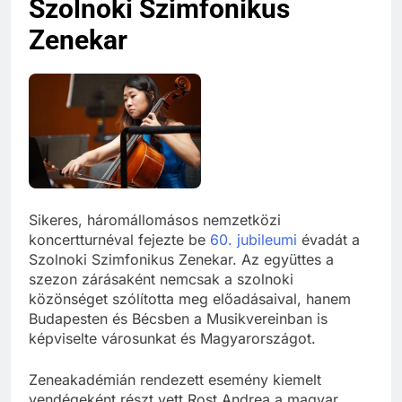
Szolnoki Szimfonikus
Zenekar
Sikeres, háromállomásos nemzetközi
koncertturnéval fejezte be
60. jubileumi
évadát a
Szolnoki Szimfonikus Zenekar. Az együttes a
szezon zárásaként nemcsak a szolnoki
közönséget szólította meg előadásaival, hanem
Budapesten és Bécsben a Musikvereinban is
képviselte városunkat és Magyarországot.
Zeneakadémián rendezett esemény kiemelt
vendégeként részt vett Rost Andrea a magyar