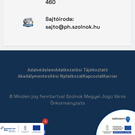
460
Sajtóiroda:
sajto@ph.szolnok.hu
Adatvédelem
Adatkezelési Tájékoztató
Akadálymentesítési Nyilatkozat
Kapcsolat
Karrier
© Minden jog fenntartva! Szolnok Megyei Jogú Város
Önkormányzata
×