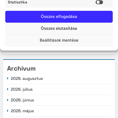
Statisztika
Kiemelt hírek
Statisz
Gondoskodjunk a takarékos vízhasználatról
Összes elfogadása
Lakossági tájékoztatás – Zajhatással járó vízi és
Összes elutasítása
légi kiképzés
Beállítások mentése
Érvényüket vesztik a régi, könyv formátumú
személyazonosító igazolványok augusztus 3-án
Archívum
2026. augusztus
2026. július
2026. június
2026. május