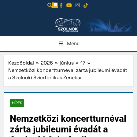
Ugrás
a
tartalomra
Menu
Kezdőoldal
2026
június
17
Nemzetközi koncertturnéval zárta jubileumi évadát
a Szolnoki Szimfonikus Zenekar
HÍREK
Nemzetközi koncertturnéval
zárta jubileumi évadát a