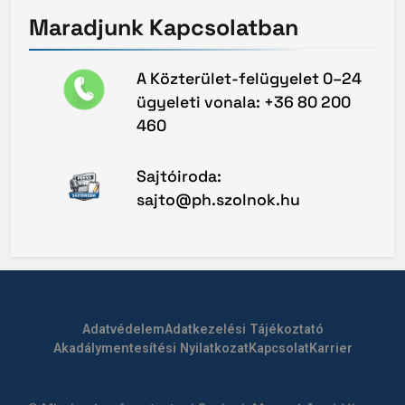
Maradjunk
Kapcsolatban
A Közterület-felügyelet 0–24
ügyeleti vonala: +36 80 200
460
Sajtóiroda:
sajto@ph.szolnok.hu
Adatvédelem
Adatkezelési Tájékoztató
Akadálymentesítési Nyilatkozat
Kapcsolat
Karrier