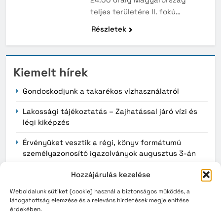
teljes területére II. fokú…
Részletek
Kiemelt hírek
Gondoskodjunk a takarékos vízhasználatról
Lakossági tájékoztatás – Zajhatással járó vízi és
légi kiképzés
Érvényüket vesztik a régi, könyv formátumú
személyazonosító igazolványok augusztus 3-án
Hozzájárulás kezelése
Archívum
Weboldalunk sütiket (cookie) használ a biztonságos működés, a
látogatottság elemzése és a releváns hirdetések megjelenítése
érdekében.
2026. augusztus