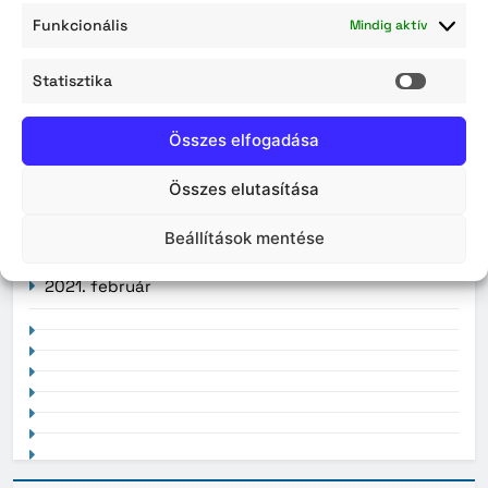
2026. július
Funkcionális
Mindig aktív
2026. június
Statisztika
Statisz
2026. május
Összes elfogadása
2026. április
Összes elutasítása
Beállítások mentése
2021. február