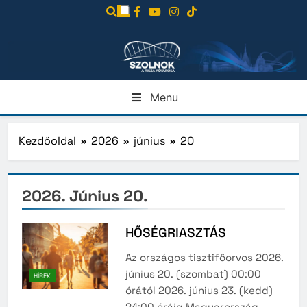
Ugrás
a
tartalomra
Menu
Kezdőoldal
2026
június
20
2026. Június 20.
HŐSÉGRIASZTÁS
Az országos tisztifőorvos 2026.
június 20. (szombat) 00:00
HÍREK
órától 2026. június 23. (kedd)
24:00 óráig Magyarország