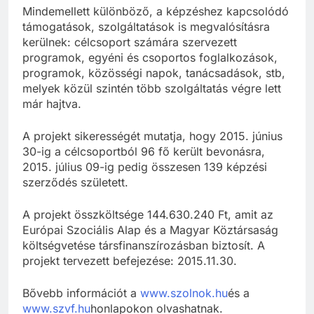
Mindemellett különböző, a képzéshez kapcsolódó
támogatások, szolgáltatások is megvalósításra
kerülnek: célcsoport számára szervezett
programok, egyéni és csoportos foglalkozások,
programok, közösségi napok, tanácsadások, stb,
melyek közül szintén több szolgáltatás végre lett
már hajtva.
A projekt sikerességét mutatja, hogy 2015. június
30-ig a célcsoportból 96 fő került bevonásra,
2015. július 09-ig pedig összesen 139 képzési
szerződés született.
A projekt összköltsége 144.630.240 Ft, amit az
Európai Szociális Alap és a Magyar Köztársaság
költségvetése társfinanszírozásban biztosít. A
projekt tervezett befejezése: 2015.11.30.
Bővebb információt a
www.szolnok.hu
és a
www.szvf.hu
honlapokon olvashatnak.