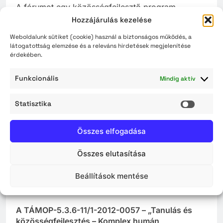
A fórumot egy közösségfejlesztő program
követte, mely részeként a látogatók egy előadást
Hozzájárulás kezelése
hallgathattak meg a roma hagyományok,
Weboldalunk sütiket (cookie) használ a biztonságos működés, a
hagyományőrzés témakörében, illetve ezzel egy
látogatottság elemzése és a releváns hirdetések megjelenítése
időben kézműves foglalkoztatáson vehettek részt.
érdekében.
Bővebb információt a
www.szolnok.hu
és a
Funkcionális
Mindig aktív
www.szvf.hu
honlapokon olvashatnak.
Statisztika
2015| 09| 18.
Statisz
Szolnok Megyei Jogú Város Önkormányzata
Összes elfogadása
Sajtóközlemény
Összes elutasítása
Beállítások mentése
KÉPZÉSEK SIKERES MEGVALÓSULÁSA ÉS A
CSILLAG SZOLGÁLTATÓPONT TELEPÍTÉSE
A TÁMOP-5.3.6-11/1-2012-0057 – „Tanulás és
közösségfejlesztés – Komplex humán