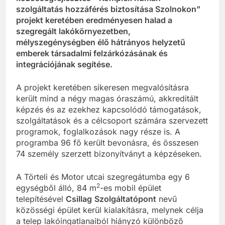
szolgáltatás hozzáférés biztosítása Szolnokon”
projekt keretében eredményesen halad a
szegregált lakókörnyezetben,
mélyszegénységben élő hátrányos helyzetű
emberek társadalmi felzárkózásának és
integrációjának segítése.
A projekt keretében sikeresen megvalósításra
került mind a négy magas óraszámú, akkreditált
képzés és az ezekhez kapcsolódó támogatások,
szolgáltatások és a célcsoport számára szervezett
programok, foglalkozások nagy része is. A
programba 96 fő került bevonásra, és összesen
74 személy szerzett bizonyítványt a képzéseken.
A Törteli és Motor utcai szegregátumba egy 6
2
egységből álló, 84 m
-es mobil épület
telepítésével
Csillag
Szolgáltatópont
nevű
közösségi épület kerül kialakításra, melynek célja
a telep lakóingatlanaiból hiányzó különböző