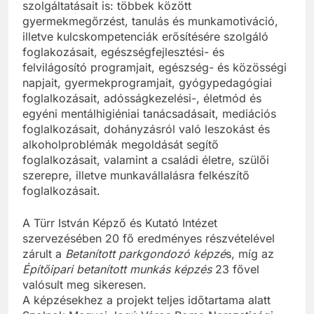
szolgáltatásait is: többek között
gyermekmegőrzést, tanulás és munkamotiváció,
illetve kulcskompetenciák erősítésére szolgáló
foglakozásait, egészségfejlesztési- és
felvilágosító programjait, egészség- és közösségi
napjait, gyermekprogramjait, gyógypedagógiai
foglalkozásait, adósságkezelési-, életmód és
egyéni mentálhigiéniai tanácsadásait, mediációs
foglalkozásait, dohányzásról való leszokást és
alkoholproblémák megoldását segítő
foglalkozásait, valamint a családi életre, szülői
szerepre, illetve munkavállalásra felkészítő
foglalkozásait.
A Türr István Képző és Kutató Intézet
szervezésében 20 fő eredményes részvételével
zárult a
Betanított parkgondozó képzé
s, míg az
Építőipari betanított munkás képzés
23 fővel
valósult meg sikeresen.
A képzésekhez a projekt teljes időtartama alatt