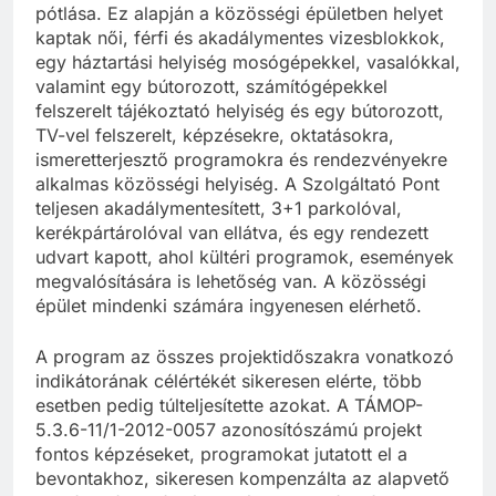
pótlása. Ez alapján a közösségi épületben helyet
kaptak női, férfi és akadálymentes vizesblokkok,
egy háztartási helyiség mosógépekkel, vasalókkal,
valamint egy bútorozott, számítógépekkel
felszerelt tájékoztató helyiség és egy bútorozott,
TV-vel felszerelt, képzésekre, oktatásokra,
ismeretterjesztő programokra és rendezvényekre
alkalmas közösségi helyiség. A Szolgáltató Pont
teljesen akadálymentesített, 3+1 parkolóval,
kerékpártárolóval van ellátva, és egy rendezett
udvart kapott, ahol kültéri programok, események
megvalósítására is lehetőség van. A közösségi
épület mindenki számára ingyenesen elérhető.
A program az összes projektidőszakra vonatkozó
indikátorának célértékét sikeresen elérte, több
esetben pedig túlteljesítette azokat. A TÁMOP-
5.3.6-11/1-2012-0057 azonosítószámú projekt
fontos képzéseket, programokat jutatott el a
bevontakhoz, sikeresen kompenzálta az alapvető