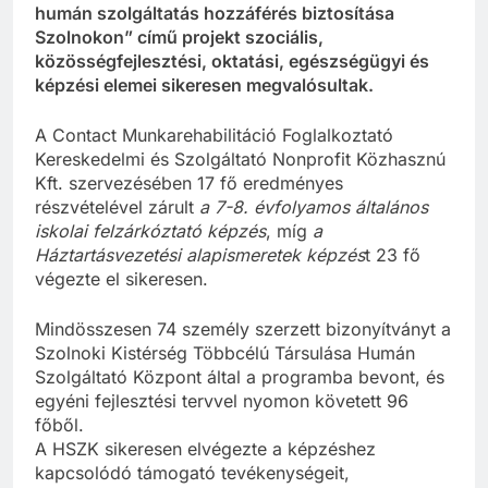
humán szolgáltatás hozzáférés biztosítása
Szolnokon” című projekt szociális,
közösségfejlesztési, oktatási, egészségügyi és
képzési elemei sikeresen megvalósultak.
A Contact Munkarehabilitáció Foglalkoztató
Kereskedelmi és Szolgáltató Nonprofit Közhasznú
Kft. szervezésében 17 fő eredményes
részvételével zárult
a 7-8. évfolyamos általános
iskolai felzárkóztató képzés
, míg
a
Háztartásvezetési alapismeretek képzés
t 23 fő
végezte el sikeresen.
Mindösszesen 74 személy szerzett bizonyítványt a
Szolnoki Kistérség Többcélú Társulása Humán
Szolgáltató Központ által a programba bevont, és
egyéni fejlesztési tervvel nyomon követett 96
főből.
A HSZK sikeresen elvégezte a képzéshez
kapcsolódó támogató tevékenységeit,