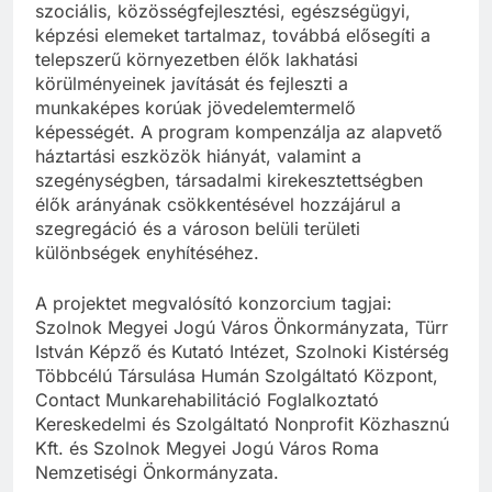
szociális, közösségfejlesztési, egészségügyi,
képzési elemeket tartalmaz, továbbá elősegíti a
telepszerű környezetben élők lakhatási
körülményeinek javítását és fejleszti a
munkaképes korúak jövedelemtermelő
képességét. A program kompenzálja az alapvető
háztartási eszközök hiányát, valamint a
szegénységben, társadalmi kirekesztettségben
élők arányának csökkentésével hozzájárul a
szegregáció és a városon belüli területi
különbségek enyhítéséhez.
A projektet megvalósító konzorcium tagjai:
Szolnok Megyei Jogú Város Önkormányzata, Türr
István Képző és Kutató Intézet, Szolnoki Kistérség
Többcélú Társulása Humán Szolgáltató Központ,
Contact Munkarehabilitáció Foglalkoztató
Kereskedelmi és Szolgáltató Nonprofit Közhasznú
Kft. és Szolnok Megyei Jogú Város Roma
Nemzetiségi Önkormányzata.