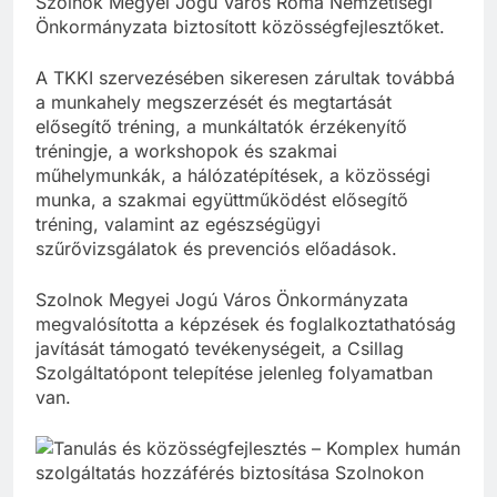
Szolnok Megyei Jogú Város Roma Nemzetiségi
Önkormányzata biztosított közösségfejlesztőket.
A TKKI szervezésében sikeresen zárultak továbbá
a munkahely megszerzését és megtartását
elősegítő tréning, a munkáltatók érzékenyítő
tréningje, a workshopok és szakmai
műhelymunkák, a hálózatépítések, a közösségi
munka, a szakmai együttműködést elősegítő
tréning, valamint az egészségügyi
szűrővizsgálatok és prevenciós előadások.
Szolnok Megyei Jogú Város Önkormányzata
megvalósította a képzések és foglalkoztathatóság
javítását támogató tevékenységeit, a Csillag
Szolgáltatópont telepítése jelenleg folyamatban
van.