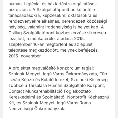
humán, higiéniai és háztartási szolgáltatások
biztosítása. A Szolgáltatópontban különféle
tanácsadásokra, képzésekre, oktatásokra és
rendezvényekre alkalmas, berendezett közösségi
helyiség, valamint irodahelyiség is helyet kap. A
Csillag Szolgáltatópont közbeszerzése sikeresen
lezajlott, a munkaterület átadása 2015.
szeptember 16-án megtörtént és az épület
telepítése megkezdődött, melynek befejezés:
2015. november.
A projektet megvalósító konzorcium tagjai:
Szolnok Megyei Jogú Város Önkormányzata, Türr
István Képző és Kutató Intézet, Szolnoki Kistérség
Többcélú Társulása Humán Szolgáltató Központ,
Contact Munkarehabilitáció Foglalkoztató
Kereskedelmi és Szolgáltató Nonprofit Közhasznú
Kft, és Szolnok Megyei Jogú Város Roma
Nemzetiségi Önkormányzata.