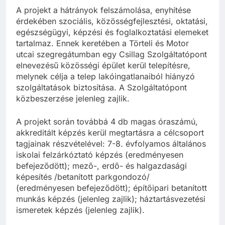
A projekt a hátrányok felszámolása, enyhítése
érdekében szociális, közösségfejlesztési, oktatási,
egészségügyi, képzési és foglalkoztatási elemeket
tartalmaz. Ennek keretében a Törteli és Motor
utcai szegregátumban egy Csillag Szolgáltatópont
elnevezésű közösségi épület kerül telepítésre,
melynek célja a telep lakóingatlanaiból hiányzó
szolgáltatások biztosítása. A Szolgáltatópont
közbeszerzése jelenleg zajlik.
A projekt során továbbá 4 db magas óraszámú,
akkreditált képzés kerül megtartásra a célcsoport
tagjainak részvételével: 7-8. évfolyamos általános
iskolai felzárkóztató képzés (eredményesen
befejeződött); mező-, erdő- és halgazdasági
képesítés /betanított parkgondozó/
(eredményesen befejeződött); építőipari betanított
munkás képzés (jelenleg zajlik); háztartásvezetési
ismeretek képzés (jelenleg zajlik).