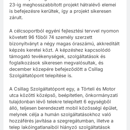
23-ig meghosszabbított projekt hátralévő elemei
is befejezésre kerültek, így a projekt sikeresen
zárult.
A célcsoportból egyéni fejlesztési tervvel nyomon
követett 96 főből 74 személy szerzett
bizonyítványt a négy magas óraszámú, akkreditált
képzés keretei közt. A képzéshez kapcsolódó
támogató tevékenységek, szolgáltatások és
foglalkozások sikeresen megvalósultak, és
december közepére befejeződött a Csillag
Szolgáltatópont telepítése is.
A Csillag Szolgáltatópont egy, a Törteli és Motor
utca közötti középső, beépítetlen, önkormányzati
tulajdonban lévő telekre telepített 6 egységből
álló, teljesen berendezett mobil közösségi épület,
melynek célja a humán szolgáltatásokhoz való
hozzáférés javítása a szegregátumban, illetve a
telep lakóingatlanaiból hiányzó szolgáltatások