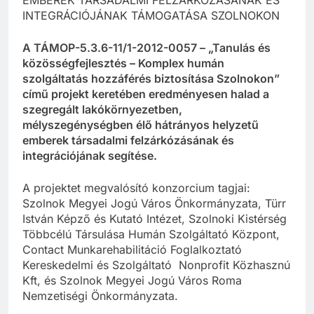
INTEGRÁCIÓJÁNAK TÁMOGATÁSA SZOLNOKON
A TÁMOP-5.3.6-11/1-2012-0057 – „Tanulás és
közösségfejlesztés – Komplex humán
szolgáltatás hozzáférés biztosítása Szolnokon”
című projekt keretében eredményesen halad a
szegregált lakókörnyezetben,
mélyszegénységben élő hátrányos helyzetű
emberek társadalmi felzárkózásának és
integrációjának segítése.
A projektet megvalósító konzorcium tagjai:
Szolnok Megyei Jogú Város Önkormányzata, Türr
István Képző és Kutató Intézet, Szolnoki Kistérség
Többcélú Társulása Humán Szolgáltató Központ,
Contact Munkarehabilitáció Foglalkoztató
Kereskedelmi és Szolgáltató Nonprofit Közhasznú
Kft, és Szolnok Megyei Jogú Város Roma
Nemzetiségi Önkormányzata.