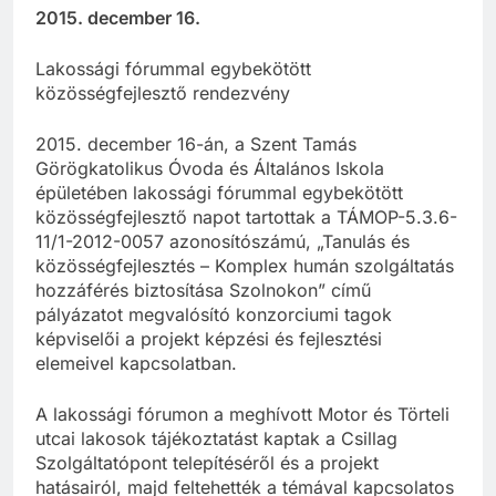
2015. december 16.
Lakossági fórummal egybekötött
közösségfejlesztő rendezvény
2015. december 16-án, a Szent Tamás
Görögkatolikus Óvoda és Általános Iskola
épületében lakossági fórummal egybekötött
közösségfejlesztő napot tartottak a TÁMOP-5.3.6-
11/1-2012-0057 azonosítószámú, „Tanulás és
közösségfejlesztés – Komplex humán szolgáltatás
hozzáférés biztosítása Szolnokon” című
pályázatot megvalósító konzorciumi tagok
képviselői a projekt képzési és fejlesztési
elemeivel kapcsolatban.
A lakossági fórumon a meghívott Motor és Törteli
utcai lakosok tájékoztatást kaptak a Csillag
Szolgáltatópont telepítéséről és a projekt
hatásairól, majd feltehették a témával kapcsolatos