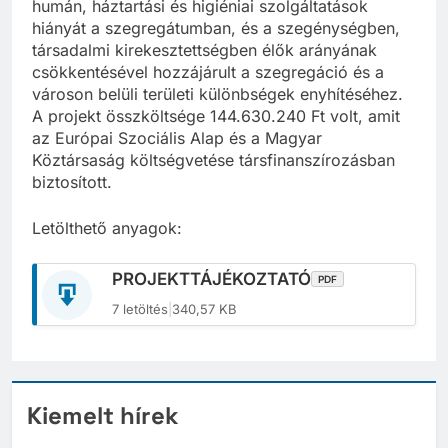
humán, háztartási és higiéniai szolgáltatások
hiányát a szegregátumban, és a szegénységben,
társadalmi kirekesztettségben élők arányának
csökkentésével hozzájárult a szegregáció és a
városon belüli területi különbségek enyhítéséhez.
A projekt összköltsége 144.630.240 Ft volt, amit
az Európai Szociális Alap és a Magyar
Köztársaság költségvetése társfinanszírozásban
biztosított.
Letölthető anyagok:
PROJEKTTÁJÉKOZTATÓ
PDF
7 letöltés
|
340,57 KB
Kiemelt hírek