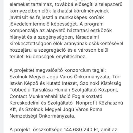
elemeket tartalmaz, továbbá elősegíti a telepszerű
környezetben élők lakhatási körülményeinek
javítását és fejleszti a munkaképes korúak
jövedelemtermelő képességét. A program
kompenzálja az alapvető háztartási eszközök
hiányát és a szegénységben, társadalmi
kirekesztettségben élők arányának csökkentésével
hozzájárul a szegregáció és a városon belüli
területi különbségek enyhítéséhez.
A projektet megvalósító konzorcium tagjai:
Szolnok Megyei Jogú Város Önkormányzata, Türr
István Képző és Kutató Intézet, Szolnoki Kistérség
Többcélú Társulása Humán Szolgáltató Központ,
Contact Munkarehabilitáció Foglalkoztató
Kereskedelmi és Szolgáltató Nonprofit Közhasznú
Kft, és Szolnok Megyei Jogú Város Roma
Nemzetiségi Önkormányzata.
A projekt összköltsége 144.630.240 Ft, amit az