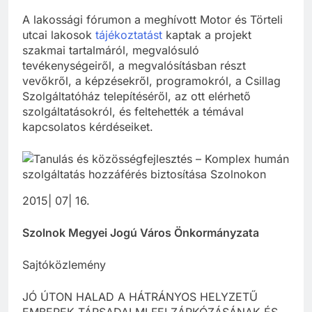
A lakossági fórumon a meghívott Motor és Törteli
utcai lakosok
tájékoztatást
kaptak a projekt
szakmai tartalmáról, megvalósuló
tevékenységeiről, a megvalósításban részt
vevőkről, a képzésekről, programokról, a Csillag
Szolgáltatóház telepítéséről, az ott elérhető
szolgáltatásokról, és feltehették a témával
kapcsolatos kérdéseiket.
2015| 07| 16.
Szolnok Megyei Jogú Város Önkormányzata
Sajtóközlemény
JÓ ÚTON HALAD A HÁTRÁNYOS HELYZETŰ
EMBEREK TÁRSADALMI FELZÁRKÓZÁSÁNAK ÉS