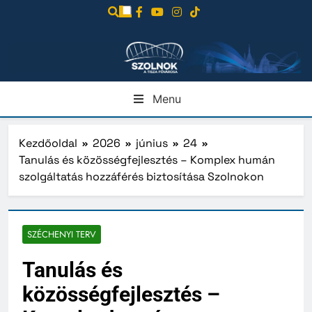
Ugrás
a
tartalomra
Menu
Kezdőoldal
2026
június
24
Tanulás és közösségfejlesztés – Komplex humán
szolgáltatás hozzáférés biztosítása Szolnokon
SZÉCHENYI TERV
Tanulás és
közösségfejlesztés –