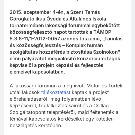
2015. szeptember 4-én, a Szent Tamás
Görögkatolikus Óvoda és Általános Iskola
tornatermében lakossági fórummal egybekötött
közösségfejlesztő napot tartottak a TÁMOP-
5.3.6-11/1-2012-0057 azonosítószámú, „Tanulás
és közösségfejlesztés – Komplex humán
szolgáltatás hozzáférés biztosítása Szolnokon”
című pályázatot megvalósító konzorciumi tagok
képviselői a projekt képzési és fejlesztési
elemeivel kapcsolatban.
A lakossági fórumon a meghívott Motor és Törteli
utcai lakosok
tájékoztatást
kaptak a projekt
előrehaladásáról, még folyamatban lévő
képzéseiről, foglalkoztatásairól és a Csillag
Szolgáltatópont telepítéséről, majd feltehették a
témával kapcsolatos kérdéseiket egy kötetlen
beszélgetés keretében.