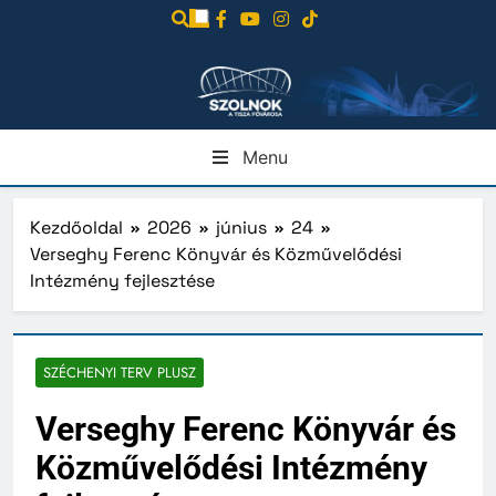
Ugrás
a
tartalomra
Menu
Kezdőoldal
2026
június
24
Verseghy Ferenc Könyvár és Közművelődési
Intézmény fejlesztése
SZÉCHENYI TERV PLUSZ
Verseghy Ferenc Könyvár és
Közművelődési Intézmény