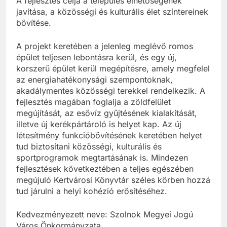
A fejlesztés célja a település élhetőségének
javítása, a közösségi és kulturális élet színtereinek
bővítése.
A projekt keretében a jelenleg meglévő romos
épület teljesen lebontásra kerül, és egy új,
korszerű épület kerül megépítésre, amely megfelel
az energiahatékonysági szempontoknak,
akadálymentes közösségi terekkel rendelkezik. A
fejlesztés magában foglalja a zöldfelület
megújítását, az esővíz gyűjtésének kialakítását,
illetve új kerékpártároló is helyet kap. Az új
létesítmény funkcióbővítésének keretében helyet
tud biztosítani közösségi, kulturális és
sportprogramok megtartásának is. Mindezen
fejlesztések következtében a teljes egészében
megújuló Kertvárosi Könyvtár széles körben hozzá
tud járulni a helyi kohézió erősítéséhez.
Kedvezményezett neve: Szolnok Megyei Jogú
Város Önkormányzata