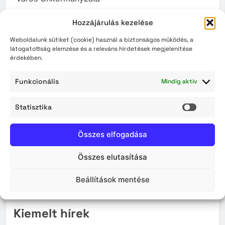
Projekt azonosító száma: TOP_PLUSZ-1.3.2-23-
Hozzájárulás kezelése
SL1-2025-00010
Weboldalunk sütiket (cookie) használ a biztonságos működés, a
látogatottság elemzése és a releváns hirdetések megjelenítése
A fejlesztés tárgya: közöségi, kulturális, sportolási
érdekében.
infrastruktúra fejlesztés
Funkcionális
Mindig aktív
Szerződött támogatás összege: 442.944.785
forint
Statisztika
Statisz
A projekt tervezett befejezési dátuma: 2028.12.31.
Összes elfogadása
A projekt az Európai Unió támogatásával, a
Összes elutasítása
magyar állam társfinanszírozásával valósul meg.
Beállítások mentése
Kiemelt hírek