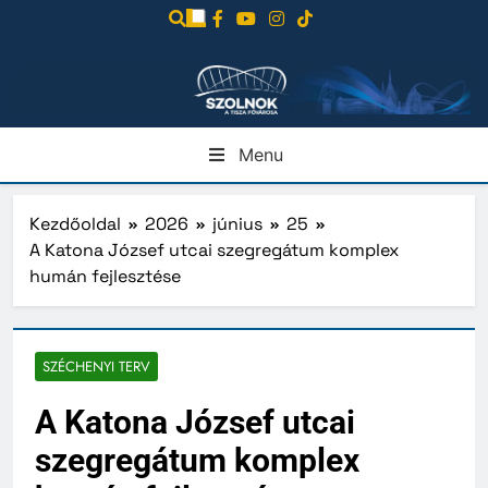
Ugrás
a
tartalomra
Menu
Kezdőoldal
2026
június
25
A Katona József utcai szegregátum komplex
humán fejlesztése
SZÉCHENYI TERV
A Katona József utcai
szegregátum komplex