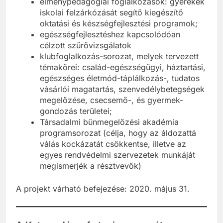
élménypedagógiai foglalkozások: gyerekek
iskolai felzárkózását segítő kiegészítő
oktatási és készségfejlesztési programok;
egészségfejlesztéshez kapcsolódóan
célzott szűrővizsgálatok
klubfoglalkozás-sorozat, melyek tervezett
témakörei: család-egészségügyi, háztartási,
egészséges életmód-táplálkozás-, tudatos
vásárlói magatartás, szenvedélybetegségek
megelőzése, csecsemő-, és gyermek-
gondozás területei;
Társadalmi bűnmegelőzési akadémia
programsorozat (célja, hogy az áldozattá
válás kockázatát csökkentse, illetve az
egyes rendvédelmi szervezetek munkáját
megismerjék a résztvevők)
A projekt várható befejezése: 2020. május 31.