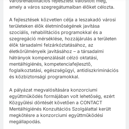
városrehabilitációs fejlesztést valósított meg,
amely a város szegregátumaiban élőket célozta.
A fejlesztések közvetlen célja a leszakadó városi
területeken élők életminőségének javítása
szociális, rehabilitációs programokkal és a
szegregáció mérséklése, hozzájárulás a területen
élők társadalmi felzárkóztatásához, az
életkörülményeik javításához – a társadalmi
hátrányok kompenzálását célzó oktatási,
mentálhigiénés, kompetenciafejlesztő,
foglalkoztatási, egészségügyi, antidiszkriminációs
és közbiztonsági programokkal.
A pályázat megvalósítására konzorciumi
együttműködés formájában volt lehetőség, ezért
Közgyűlési döntését követően a CONTACT
Mentálhigiénés Konzultációs Szolgálattal került
megkötésre a konzorciumi együttműködési
megállapodás.