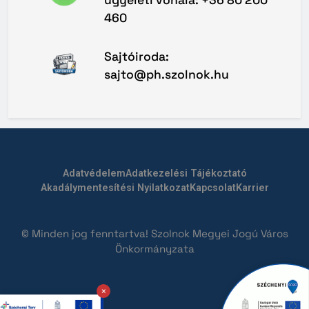
460
Sajtóiroda:
sajto@ph.szolnok.hu
Adatvédelem
Adatkezelési Tájékoztató
Akadálymentesítési Nyilatkozat
Kapcsolat
Karrier
© Minden jog fenntartva! Szolnok Megyei Jogú Város
Önkormányzata
×