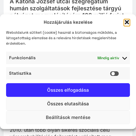
A Katona József utcai szegregátum
humán szolgáltatások fejlesztése tárgyú
pályázat megvalósítására 100 millió forint
vissza nem térítendő támogatásban
Hozzájárulás kezelése
részesült.
Weboldalunk sütiket (cookie) használ a biztonságos működés, a
látogatottság elemzése és a releváns hirdetések megjelenítése
2021-09-23
érdekében.
Szolnok Megyei Jogú Város Önkormányzata, mint
Funkcionális
Mindig aktív
Kedvezményezett a Széchenyi 2020 program
keretében„A Katona József utcai szegregátum
Statisztika
humán szolgáltatások fejlesztése” tárgyú, TOP-
Statisz
6.9.1-16-SL1-2017-00001 azonosítószámú -
pályázat megvalósítására 100 millió forint vissza
Összes elfogadása
nem térítendő támogatásban részesült.
Összes elutasítása
Szolnok város esélyegyenlőségi politikájában
évek óta szerepel a város szegregált területein
Beállítások mentése
élők lakókörülményeinek fejlesztése. A város
2010. után több olyan sikeres szociális célú