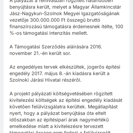
A pályázat a felhívásban rögzített határidőben
benyújtásra került, melyet a Magyar Államkincstár
Jász-Nagykun-Szolnok Megyei Igazgatóságának
vezetője 300.000.000 Ft összegű bruttó
finanszírozású támogatásra érdemesnek ítélte, 100
%-os támogatási intenzitás mellett.
A Támogatási Szerződés aláírására 2016.
november 21.-én került sor.
Az engedélyes tervek elkészültek, jogerős építési
engedély 2017. május 8.-án kiadásra került a
Szolnoki Járási Hivatal részéről.
A projekt pályázati költségvetésében rögzített
kivitelezési költségek az építési engedély kiadását
követően felülvizsgálatra kerültek. Megállapítást
nyert, hogy a pályázat benyújtása óta eltelt
időszakban az építésipari árak nagymértékű
emelkedése miatt a kivitelezésre tervezett
támogatási összeg nem fedezi a felülvizsgált,