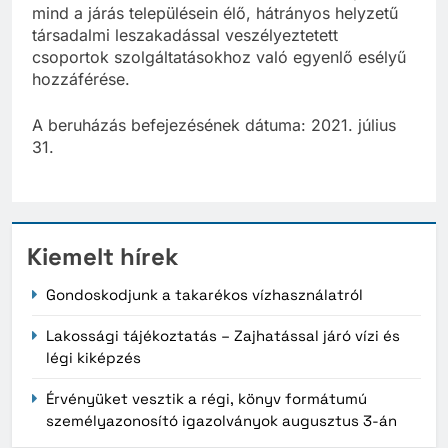
mind a járás településein élő, hátrányos helyzetű
társadalmi leszakadással veszélyeztetett
csoportok szolgáltatásokhoz való egyenlő esélyű
hozzáférése.
A beruházás befejezésének dátuma: 2021. július
31.
Kiemelt hírek
Gondoskodjunk a takarékos vízhasználatról
Lakossági tájékoztatás – Zajhatással járó vízi és
légi kiképzés
Érvényüket vesztik a régi, könyv formátumú
személyazonosító igazolványok augusztus 3-án