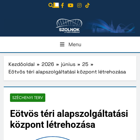
Ugrás
a
tartalomra
Menu
Kezdőoldal
2026
június
25
Eötvös téri alapszolgáltatási központ létrehozása
SZÉCHENYI TERV
Eötvös téri alapszolgáltatási
központ létrehozása