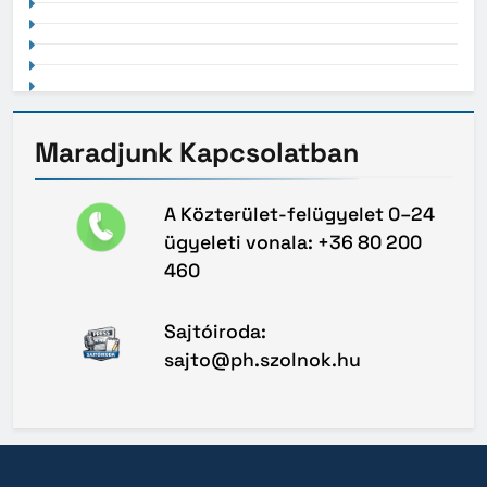
Maradjunk
Kapcsolatban
A Közterület-felügyelet 0–24
ügyeleti vonala: +36 80 200
460
Sajtóiroda:
sajto@ph.szolnok.hu