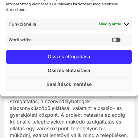
látogatottság elemzése és a releváns hirdetések megjelenítése
érdekében.
A Támogatási Szerződés aláírására 2018. július
23-án került sor.
Funkcionális
Mindig aktív
A projekt keretében az 5000 Szolnok, Levente út
Statisztika
1. szám alatti, korábban idősek otthonaként
Statisz
működő épület a fejlesztési elképzelések szerint a
szociális és gyermekjóléti alap -, nappali-, és
Összes elfogadása
szakellátásokat integráltan biztosító Humán
Szolgáltató Központ székhelyévé válik, amely
Összes elutasítása
helyet ad több alapszolgáltatásnak és annak
koordinációját, kiszolgálását végző szervezeti
Beállítások mentése
egységnek. A fejlesztés eredményeként az
épületben helyet kap a család- és gyermekjóléti
szolgáltatás, a szenvedélybetegek
alacsonyküszöbű ellátása, valamint a család- és
gyerekjóléti központ. A projekt hatására az eddig
különálló telephelyeken működő szolgáltatás és
ellátás egy városközponti telephelyen tud
működni, ezáltal lehetővé válik mind a településen,