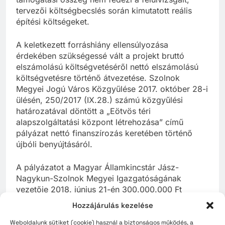
tervezői költségbecslés során kimutatott reális
építési költségeket.
A keletkezett forráshiány ellensúlyozása
érdekében szükségessé vált a projekt bruttó
elszámolású költségvetéséről nettó elszámolású
költségvetésre történő átvezetése. Szolnok
Megyei Jogú Város Közgyűlése 2017. október 28-i
ülésén, 250/2017 (IX.28.) számú közgyűlési
határozatával döntött a „Eötvös téri
alapszolgáltatási központ létrehozása” című
pályázat nettó finanszírozás keretében történő
újbóli benyújtásáról.
A pályázatot a Magyar Államkincstár Jász-
Nagykun-Szolnok Megyei Igazgatóságának
vezetője 2018. június 21-én 300.000.000 Ft
összegű vissza nem térítendő támogatásra
Hozzájárulás kezelése
érdemesnek ítélte, 100 %-os támogatási intenzitás
mellett
Weboldalunk sütiket (cookie) használ a biztonságos működés, a