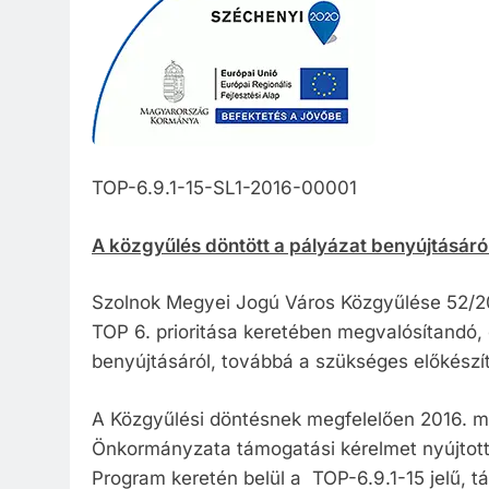
Közzété
Közbe
TOP-6.9.1-15-SL1-2016-00001
A közgyűlés döntött a pályázat benyújtásáró
Szolnok Megyei Jogú Város Közgyűlése 52/2016
TOP 6. prioritása keretében megvalósítandó, 
benyújtásáról, továbbá a szükséges előkészíté
A Közgyűlési döntésnek megfelelően 2016. m
Önkormányzata támogatási kérelmet nyújtott b
Program keretén belül a TOP-6.9.1-15 jelű, t