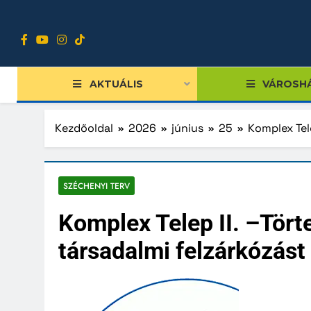
Ugrás
a
tartalomra
AKTUÁLIS
VÁROSH
Kezdőoldal
2026
június
25
Komplex Tele
Tiszts
SZÉCHENYI TERV
Közgy
Komplex Telep II. –Tört
Bizott
társadalmi felzárkózást 
Nemze
Diákpo
Progra