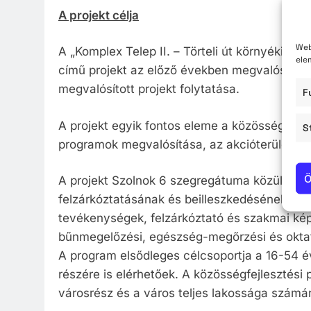
A projekt célja
Web
A „Komplex Telep II. – Törteli út környéki sz
ele
című projekt az előző években megvalósítot
megvalósított projekt folytatása.
F
A projekt egyik fontos eleme a közösségi és 
S
programok megvalósítása, az akcióterületen
Ö
A projekt Szolnok 6 szegregátuma közül a Tör
felzárkóztatásának és beilleszkedésének elő
tevékenységek, felzárkóztató és szakmai ké
bűnmegelőzési, egészség-megőrzési és oktat
A program elsődleges célcsoportja a 16-54 é
részére is elérhetőek. A közösségfejlesztési
városrész és a város teljes lakossága számár