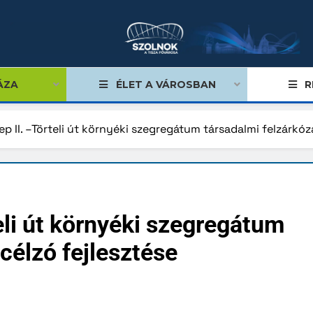
ÁZA
ÉLET A VÁROSBAN
R
p II. –Törteli út környéki szegregátum társadalmi felzárkóz
égviselők
űlés
eli út környéki szegregátum
ságok
célzó fejlesztése
tiségi önkormányzatok
lgármester
mok, stratégiák, koncepciók