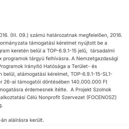
6. (III. 09.) számú határozatnak megfelelően, 2016.
ormányzata támogatási kérelmet nyújtott be a
gram keretén belül a TOP-6.9.1-15 jelű, társadalmi
ex programok tárgyú felhívásra. A Nemzetgazdasági
 Programok Irányító Hatósága a Terület- és
n belül, atámogatási kérelmet, TOP-6.9.1-15-SL1-
r 26-ai támogatói döntésében 140.000.000 Ft
mogatásra érdemesnek ítélte. A Projekt Szolnok
alkoztatási Célú Nonprofit Szervezet (FOCENOSZ)
g.
n aláírásra került.