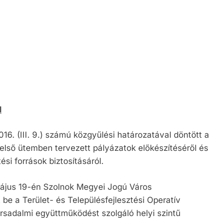
teli lista
szerzés
l
. (III. 9.) számú közgyűlési határozatával döntött a
első ütemben tervezett pályázatok előkészítéséről és
si források biztosításáról.
ájus 19-én Szolnok Megyei Jogú Város
e a Terület- és Településfejlesztési Operatív
ársadalmi együttműködést szolgáló helyi szintű