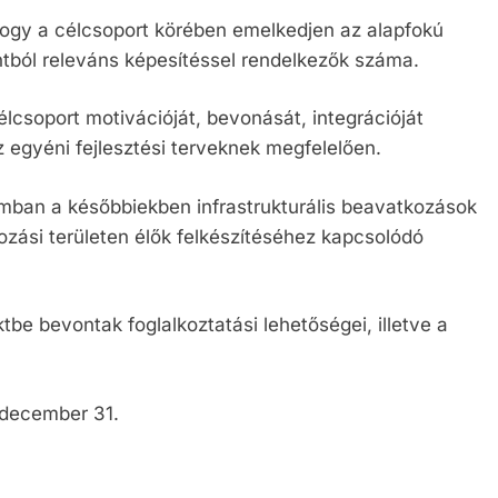
 hogy a célcsoport körében emelkedjen az alapfokú
tból releváns képesítéssel rendelkezők száma.
csoport motivációját, bevonását, integrációját
z egyéni fejlesztési terveknek megfelelően.
umban a későbbiekben infrastrukturális beavatkozások
kozási területen élők felkészítéséhez kapcsolódó
be bevontak foglalkoztatási lehetőségei, illetve a
 december 31.