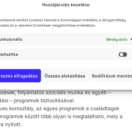
Hozzájárulás kezelése
oldalunk sütiket (cookie) használ a biztonságos működés, a látogatottság
egregátum társadalmi felzárkózást célzó fejlesztése”
mzése és a releváns hirdetések megjelenítése érdekében.
t TÁMOP-5.3.6 Komplex telep-program keretében
unkcionális
Mindig aktív
társadalmi integrációt szolgáló közösségfejlesztő
tatisztika
St
 élők bevonásával.
sszes elfogadása
Összes elutasítása
Beállítások menté
teli út környéki szegregátum társadalmi
segítését célozza meg közösségfejlesztő
pzések, folyamatos szociális munka és egyéb –
ási – programok biztosításával.
ves korosztály, az egyes programok a családtagok
 programok között több olyan is megtalálható, mely a
a nyitott.