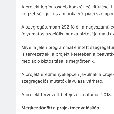
A projekt legfontosabb konkrét célkitűzése,
végzettséggel, és a munkaerő-piaci szempon
A szegregátumban 292 fő él, a nagyszámú cél
folyamatos szociális munka biztosítja majd a
Mivel a jelen programmal érintett szegregát
is tervezettek, a projekt keretében a beavat
mediáció biztosítása is megtörténik.
A projekt eredményeképpen javulnak a projekt
szegregációs mutatók javulása várható.
A projekt tervezett befejezési dátuma: 2018.
Megkezdődött a projektmegvalósítás