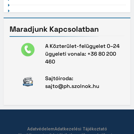
Maradjunk
Kapcsolatban
A Közterület-felügyelet 0–24
ügyeleti vonala: +36 80 200
460
Sajtóiroda:
sajto@ph.szolnok.hu
Adatvédelem
Adatkezelési Tájékoztató