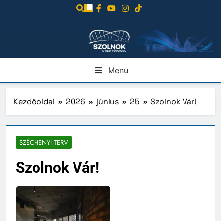
Ugrás
a
tartalomra
Menu
Kezdőoldal
2026
június
25
Szolnok Vár!
SZÉCHENYI TERV
Szolnok Vár!