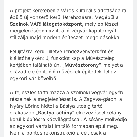
A projekt keretében a város kulturális adottságaira
épülő új vonzerő kerül létrehozásra. Megépül a
Szolnok VÁR! látogatóközpont
, mely építészeti
megjelenésében az itt álló végvár kaputornyát
stilizálja majd modern építészeti megoldásokkal.
Felújításra kerül, illetve rendezvénytérként és
kiállítóhelyként új funkciót kap a Művésztelep
kertjében található ún. „
Művésztorony
”, melyet a
század elején itt élő művészek építettek fel az
egykori vár köveiből.
A fejlesztés tartalmazza a szolnoki végvár egyéb
részeinek a megjelenítését is. A Zagyva-gáton, a
Nyáry Lőrinc hídtól a Bástya utcáig tartó
szakaszon „
Bástya-sétány
” elnevezéssel sétány
kerül kiépítésre közvilágítással. A sétány mellvédje
az egykori várfalat imitáló formában épül meg.
Nem a pontos rekonstrukció a cél, csak a