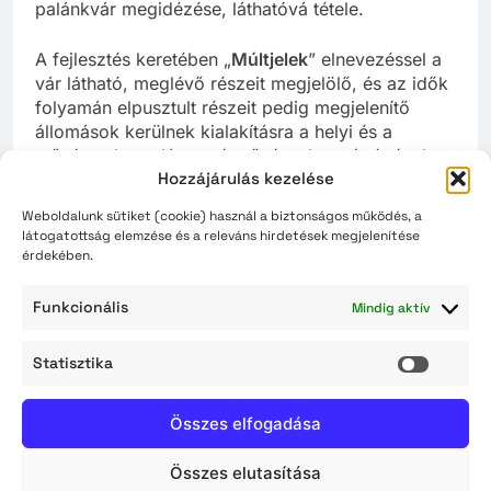
palánkvár megidézése, láthatóvá tétele.
A fejlesztés keretében „
Múltjelek
” elnevezéssel a
vár látható, meglévő részeit megjelölő, és az idők
folyamán elpusztult részeit pedig megjelenítő
állomások kerülnek kialakításra a helyi és a
művésztelepre látogató művészek segítségével.
Hozzájárulás kezelése
(pl. Budai kapu, Egri kapu, Vízikapu, bástyák,
török dzsámi, török kút)
Weboldalunk sütiket (cookie) használ a biztonságos működés, a
látogatottság elemzése és a releváns hirdetések megjelenítése
Az építkezés tervezése során az
érdekében.
akadálymentesítésre és az energiahatékonyságra
vonatkozó kritériumokat figyelembe vesszük. A
Funkcionális
Mindig aktív
látogatóközpont teljes körűen akadálymentes lesz.
Statisztika
Statisz
A projekt várható befejezése: 2019. november 30.
Összes elfogadása
Összes elutasítása