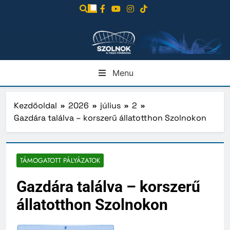
Ugrás
a
tartalomra
Menu
Kezdőoldal
2026
július
2
Gazdára találva – korszerű állatotthon Szolnokon
TÁMOGATOTT PÁLYÁZATOK
Gazdára találva – korszerű
állatotthon Szolnokon