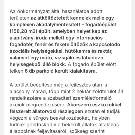
Az önkormányzat által használatba adott
területen
az átköltöztetett kennelek mellé egy –
komplexen akadálymentesített – fogadóépület
(158,28 m2) épült, amelyben helyet kap az
alapítványi iroda mellett egy információs
fogadótér, fehér és fekete öltözők a kapcsolódó
szociális helyiségekkel, hűtőkamra és raktár,
valamint egy műtő, vizsgáló és lábadozó
helyiségekből álló blokk.
A fogadó épület előtt
telken
6 db parkoló került kialakításra.
A terület beépítése még a fejlesztés után is
alacsony marad, több mint 2 hektár zöldterület áll
rendelkezésre a szabadtéri szemléletformáló
akciók megrendezésére. A
korszerű eszközökkel
felszerelt állatorvosi részlegben
ezután el tudják
végezni a sürgős beavatkozásokat, helyben
tudnak gondoskodni a bekerült állatok általános
állapotának feljavításáról, szükség szerint