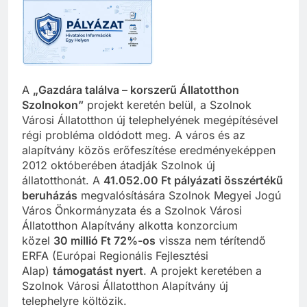
A
„Gazdára találva – korszerű Állatotthon
Szolnokon”
projekt keretén belül, a Szolnok
Városi Állatotthon új telephelyének megépítésével
régi probléma oldódott meg. A város és az
alapítvány közös erőfeszítése eredményeképpen
2012 októberében átadják Szolnok új
állatotthonát. A
41.052.00 Ft pályázati összértékű
beruházás
megvalósítására Szolnok Megyei Jogú
Város Önkormányzata és a Szolnok Városi
Állatotthon Alapítvány alkotta konzorcium
közel
30 millió Ft 72%-os
vissza nem térítendő
ERFA (Európai Regionális Fejlesztési
Alap)
támogatást nyert
. A projekt keretében a
Szolnok Városi Állatotthon Alapítvány új
telephelyre költözik.