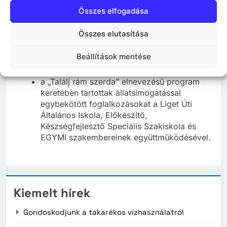
Összes elfogadása
négy örökbefogadás népszerűsítő nyílt nap
került megrendezésre;
Összes elutasítása
folyamatos a nyílt biológia órák szervezése
is, 4 iskolában több alkalommal szervezett
Beállítások mentése
bemutatókat kisiskolások számára az
alapítvány munkatársa;
a „Találj rám szerda” elnevezésű program
keretében tartottak állatsimogatással
egybekötött foglalkozásokat a Liget Úti
Általános Iskola, Előkészítő,
Készségfejlesztő Speciális Szakiskola és
EGYMI szakembereinek együttműködésével.
Kiemelt hírek
Gondoskodjunk a takarékos vízhasználatról