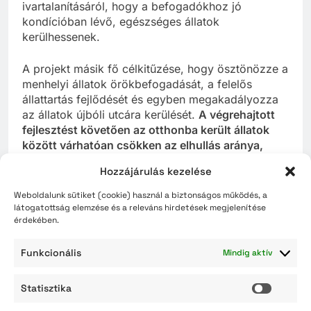
ivartalanításáról, hogy a befogadókhoz jó
kondícióban lévő, egészséges állatok
kerülhessenek.
A projekt másik fő célkitűzése, hogy ösztönözze a
menhelyi állatok örökbefogadását, a felelős
állattartás fejlődését és egyben megakadályozza
az állatok újbóli utcára kerülését.
A végrehajtott
fejlesztést követően az otthonba került állatok
között várhatóan csökken az elhullás aránya,
több egészséges, jó kondícióban lévő állat
Hozzájárulás kezelése
kerülhet új gazdákhoz.
Weboldalunk sütiket (cookie) használ a biztonságos működés, a
A kivitelezési munkálatok október 8-án
látogatottság elemzése és a releváns hirdetések megjelenítése
érdekében.
befejeződtek, a használatba vételi eljárás jelenleg
folyamatban van
. Az állatotthon működése a
Funkcionális
projekt ideje alatt viszonylag zökkenőmentes, a
Mindig aktív
pályázatban vállalt új programok megvalósítása
folyamatos, a projekt keretében az alábbi
Statisztika
Statisz
programok zajlottak: