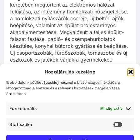
keretében megtörtént az elektromos hálózat
felújítása, az intézmény homlokzati hőszigetelése,
a homlokzati nyílászárók cseréje, új beltéri ajtók
beépítése, valamint az épület projektarányos
akadálymentesítése. Megvalósult a teljes épület-
falazat festése, padló- és csempeburkolatok
készítése, konyhai bútorok gyártása és beépítése.
Új csoportszobák, fürdőszobák, tornaszoba és új
eszközök és játékok várják a gyermekeket.
Hozzájárulás kezelése
A fejlesztés megvalósulásával emelkedett a
szolgáltatási színvonal, megújuló
Weboldalunk sütiket (cookie) használ a biztonságos működés, a
energiaforrásként 16 db napelem modul került
látogatottság elemzése és a releváns hirdetések megjelenítése
érdekében.
elhelyezésre az épületen, melyekkel az óvoda
üzemeltetése gazdaságosabbá válik.
Funkcionális
Mindig aktív
A szolnoki óvoda fejlesztésével a projekt célja az
óvodai ellátás színvonalának növelése,
Statisztika
Statisz
hozzáférhetőségének javítása. A beruházás
hozzájárul a kisgyermeket nevelők