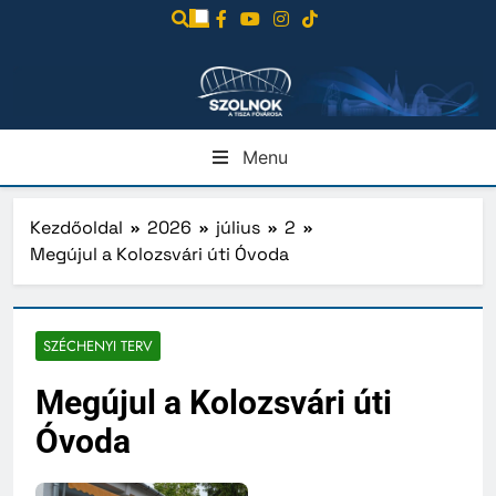
Ugrás
a
tartalomra
Menu
Kezdőoldal
2026
július
2
Megújul a Kolozsvári úti Óvoda
SZÉCHENYI TERV
Megújul a Kolozsvári úti
Óvoda