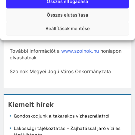
Összes elfogadása
munkavállalásának és munkaerőpiacra történő
visszajutásának támogatásához, ezáltal a
Összes elutasítása
foglalkoztatás növeléséhez, és az óvodai
ellátáshoz való jobb hozzáféréshez.
Beállítások mentése
A projekt befejezése. 2021. 05. 31
További információt a
www.szolnok.hu
honlapon
olvashatnak
Szolnok Megyei Jogú Város Önkormányzata
Kiemelt hírek
Gondoskodjunk a takarékos vízhasználatról
Lakossági tájékoztatás – Zajhatással járó vízi és
légi kiképzés