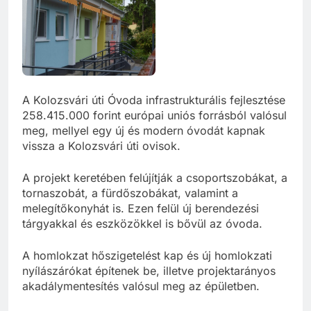
A Kolozsvári úti Óvoda infrastrukturális fejlesztése
258.415.000 forint európai uniós forrásból valósul
meg, mellyel egy új és modern óvodát kapnak
vissza a Kolozsvári úti ovisok.
A projekt keretében felújítják a csoportszobákat, a
tornaszobát, a fürdőszobákat, valamint a
melegítőkonyhát is. Ezen felül új berendezési
tárgyakkal és eszközökkel is bővül az óvoda.
A homlokzat hőszigetelést kap és új homlokzati
nyílászárókat építenek be, illetve projektarányos
akadálymentesítés valósul meg az épületben.