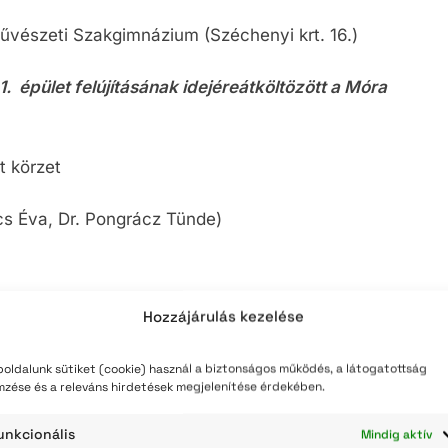
űvészeti Szakgimnázium (Széchenyi krt. 16.)
1. épület felújításának idejéreátköltözött a Móra
t körzet
ács Éva, Dr. Pongrácz Tünde)
Hozzájárulás kezelése
16,00; sze: 8,00-12,30; p: 13,00-14,30
oldalunk sütiket (cookie) használ a biztonságos működés, a látogatottság
mzése és a releváns hirdetések megjelenítése érdekében.
i Tagintézménye (Liget u. 25.)
unkcionális
Mindig aktív