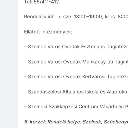
Tel: 56/411-412
Rendelési idő: h, sze: 13:00-19:00, k-cs: 8:
Ellátott intézmények:
– Szolnok Város Óvodák Eszterlánc Tagintéz
– Szolnok Városi Óvodák Munkácsy úti Tagin
– Szolnok Városi Óvodák Kertvárosi Taginté
– Szandaszőlősi Általános Iskola és Alapfokú
– Szolnoki Szakképzési Centrum Vásárhelyi P
6. körzet: Rendelő helye: Szolnok, Széchenyi 