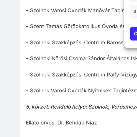
– Szolnok Városi Óvodák Manóvár Tagintézmé
S
– Szent Tamás Görögkatolikus Óvoda és Általá
Ö
– Szolnoki Szakképzési Centrum Baross Gábo
– Szolnoki Kőrösi Csoma Sándor Általános Isk
– Szolnoki Szakképzési Centrum Pálfy-Vízügy
– Szolnok Városi Óvodák Nyitnikék Tagintézm
5. körzet: Rendelő helye: Szolnok, Vörösmező
Ellátó orvos: Dr. Behdad Niaz