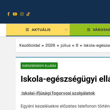
Ugrás
a
tartalomra
AKTUÁLIS
VÁROSH
Kezdőoldal
2026
július
6
Iskola-egészs
Tiszts
EGÉSZSÉGÜGYI ELLÁTÁS
Közgy
Iskola-egészségügyi ell
Bizott
Nemze
Iskolai-ifjúsági fogorvosi szolgálatok
Diákpo
Egyéni kezelésekre előzetes telefonon törté
Progra