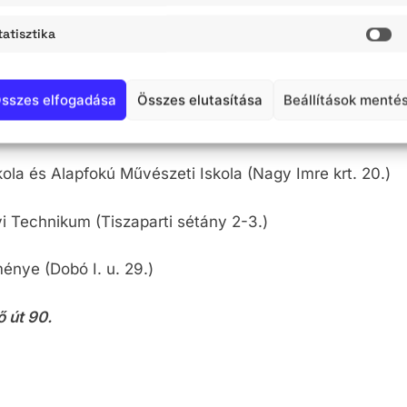
nye (Bajtárs út 8-12.)
tatisztika
St
nos Iskola (Dr. Durst János út 1.)
sszes elfogadása
Összes elutasítása
Beállítások menté
r Műszaki Technikum és Szakképző Iskola (Bán u. 9.)
ola és Alapfokú Művészeti Iskola (Nagy Imre krt. 20.)
i Technikum (Tiszaparti sétány 2-3.)
énye (Dobó I. u. 29.)
 út 90.