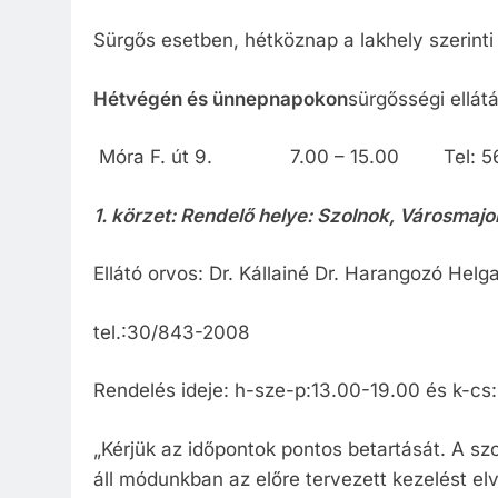
Közzété
Sürgős esetben, hétköznap a lakhely szerinti
Közbe
Hétvégén és ünnepnapokon
sürgősségi ell
Móra F. út 9. 7.00 – 15.00 Tel: 56
1. körzet: Rendelő helye: Szolnok, Városmajor
Ellátó orvos: Dr. Kállainé Dr. Harangozó Helg
tel.:30/843-2008
Rendelés ideje: h-sze-p:13.00-19.00 és k-cs
„Kérjük az időpontok pontos betartását. A sz
áll módunkban az előre tervezett kezelést el