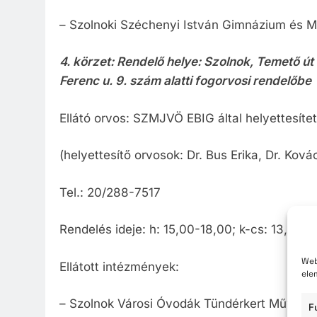
– Szolnoki Széchenyi István Gimnázium és M
4. körzet: Rendelő helye: Szolnok, Temető út 
Ferenc u. 9. szám alatti fogorvosi rendelőbe
Ellátó orvos: SZMJVÖ EBIG által helyettesítet
(helyettesítő orvosok: Dr. Bus Erika, Dr. Kov
Tel.: 20/288-7517
Rendelés ideje: h: 15,00-18,00; k-cs: 13,00-
Web
Ellátott intézmények:
ele
– Szolnok Városi Óvodák Tündérkert Művészet
F