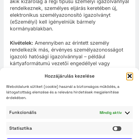
akik kizárólag a régi típusú személyi igazolvánnyal
rendelkeznek, személyes eljárás keretében új,
elektronikus személyazonosító igazolványt
(eSzemélyi) kell igényelniük bármely
kormányablakban.
Kivételek:
Amennyiben az érintett személy
rendelkezik más, érvényes személyazonosságot
igazoló hatósági igazolvánnyal – például
kártyaformátumú vezetői engedéllyel vagy
magánútlevéllel -, úgy az új személyazonosító
Hozzájárulás kezelése
igazolvány kiváltása nem kötelező, de a
zökkenőmentes ügyintézés érdekében ajánlott.
Weboldalunk sütiket (cookie) használ a biztonságos működés, a
látogatottság elemzése és a releváns hirdetések megjelenítése
Díjmentesség: a 70. életévet betöltött polgár
érdekében.
állandó személyazonosító igazolványának
kiállítása díjmentesen történik.
Funkcionális
Mindig aktív
Kérjük, orvosi igazolással rendelkező, személyes
Statisztika
Statisz
megjelenésükben egészségügyi okból