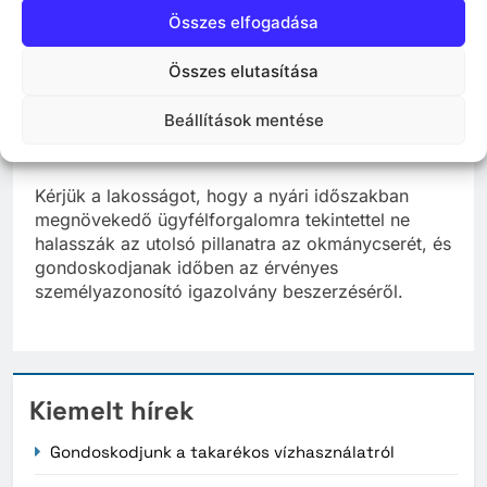
akadályozott ügyfeleket, hogy legyenek szívesek
Összes elfogadása
az ezen a linken
(
www.kormanyhivatalok.hu/node/47532
)
Összes elutasítása
megtalálható elérhetőségeken keresztül felvenni a
kapcsolatot a lakóhelyük/tartózkodási helyük
Beállítások mentése
szerint illetékes kormányhivatallal. A kollégák
segítenek megszervezni a mobil ügyintézést.
Kérjük a lakosságot, hogy a nyári időszakban
megnövekedő ügyfélforgalomra tekintettel ne
halasszák az utolsó pillanatra az okmánycserét, és
gondoskodjanak időben az érvényes
személyazonosító igazolvány beszerzéséről.
Kiemelt hírek
Gondoskodjunk a takarékos vízhasználatról