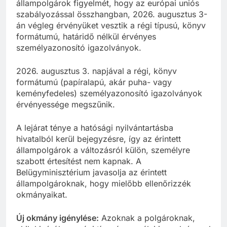
állampolgárok figyelmét, hogy az európai uniós
szabályozással összhangban, 2026. augusztus 3-
án végleg érvényüket vesztik a régi típusú, könyv
formátumú, határidő nélkül érvényes
személyazonosító igazolványok.
2026. augusztus 3. napjával a régi, könyv
formátumú (papíralapú, akár puha- vagy
keményfedeles) személyazonosító igazolványok
érvényessége megszűnik.
A lejárat ténye a hatósági nyilvántartásba
hivatalból kerül bejegyzésre, így az érintett
állampolgárok a változásról külön, személyre
szabott értesítést nem kapnak. A
Belügyminisztérium javasolja az érintett
állampolgároknak, hogy mielőbb ellenőrizzék
okmányaikat.
Új okmány igénylése:
Azoknak a polgároknak,