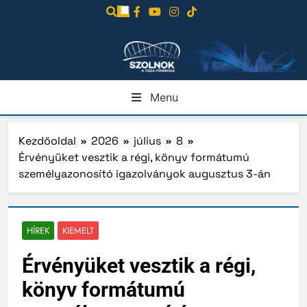
Ugrás
a
tartalomra
Menu
Kezdőoldal
2026
július
8
Érvényüket vesztik a régi, könyv formátumú
személyazonosító igazolványok augusztus 3-án
HÍREK
KIEMELT
Érvényüket vesztik a régi,
könyv formátumú