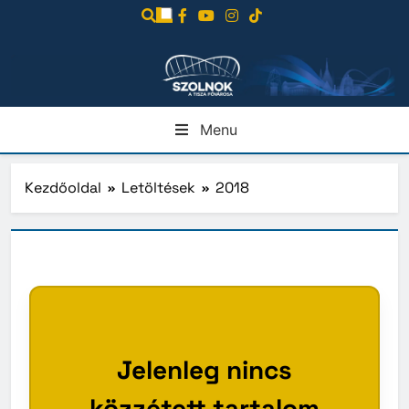
Ugrás
a
tartalomra
Menu
Kezdőoldal
Letöltések
2018
Jelenleg nincs
közzétett tartalom