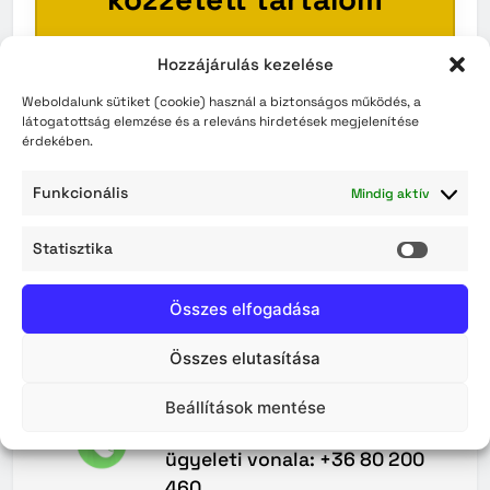
Ez a szakasz pillanatnyilag üres.
Hozzájárulás kezelése
Kérjük, látogasson vissza később!
Weboldalunk sütiket (cookie) használ a biztonságos működés, a
látogatottság elemzése és a releváns hirdetések megjelenítése
érdekében.
VISSZA A KEZDŐOLDALRA
Funkcionális
Mindig aktív
Statisztika
Statisz
Összes elfogadása
Összes elutasítása
Maradjunk
Kapcsolatban
Beállítások mentése
A Közterület-felügyelet 0–24
ügyeleti vonala: +36 80 200
460