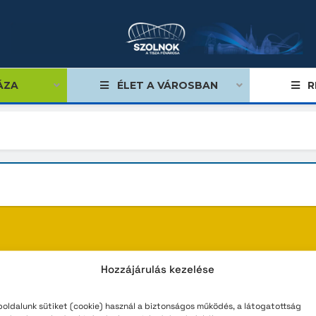
ÁZA
ÉLET A VÁROSBAN
R
égviselők
űlés
ságok
tiségi önkormányzatok
Jelenleg nincs közzétett tartalo
Hozzájárulás kezelése
lgármester
zakasz pillanatnyilag üres. Kérjük, látogasson vissza 
oldalunk sütiket (cookie) használ a biztonságos működés, a látogatottság
mok, stratégiák, koncepciók