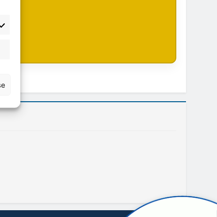
atisztika
se