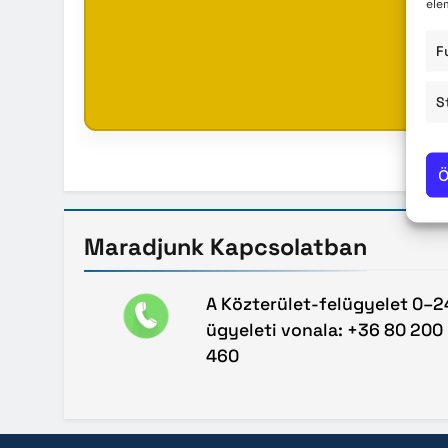
ele
Közzété
F
Közbe
S
Ö
Maradjunk
Kapcsolatban
A Közterület-felügyelet 0–2
ügyeleti vonala: +36 80 200
460