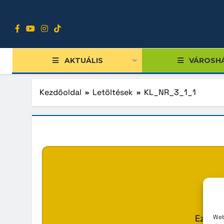
Ugrás
a
tartalomra
AKTUÁLIS
VÁROSH
Kezdőoldal
Letöltések
KL_NR_3_1_1
Tiszts
Közgy
Bizott
Nemze
Diákpo
Ez a s
Web
Progra