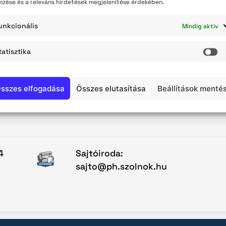
mzése és a releváns hirdetések megjelenítése érdekében.
teli lista
unkcionális
VISSZA A KEZDŐOLDALRA
Mindig aktív
szerzés
tatisztika
St
sszes elfogadása
Összes elutasítása
Beállítások menté
4
Sajtóiroda:
sajto@ph.szolnok.hu