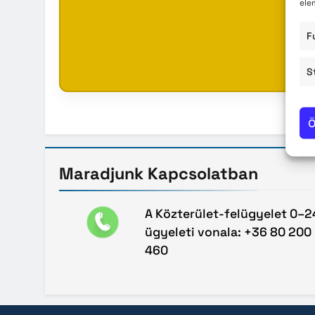
ele
Közzété
F
Közbe
S
Ö
Maradjunk
Kapcsolatban
A Közterület-felügyelet 0–2
ügyeleti vonala: +36 80 200
460