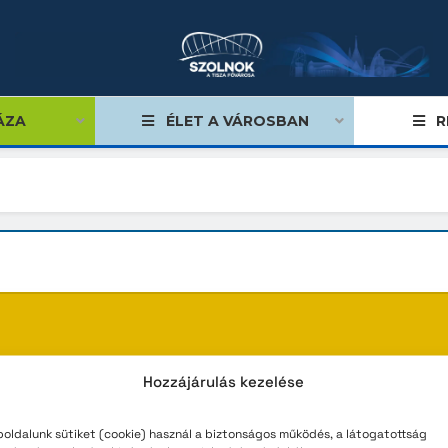
ÁZA
ÉLET A VÁROSBAN
R
égviselők
űlés
ságok
tiségi önkormányzatok
Jelenleg nincs közzétett tartalo
Hozzájárulás kezelése
lgármester
zakasz pillanatnyilag üres. Kérjük, látogasson vissza 
oldalunk sütiket (cookie) használ a biztonságos működés, a látogatottság
mok, stratégiák, koncepciók