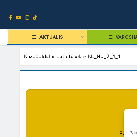
Ugrás
a
tartalomra
AKTUÁLIS
VÁROSH
Kezdőoldal
Letöltések
KL_NU_3_1_1
Tiszts
Közgy
Bizott
Nemze
Diákpo
Ez a s
Web
Progra