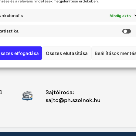
mzése és a releváns hirdetések megjelenítése érdekében.
teli lista
unkcionális
VISSZA A KEZDŐOLDALRA
Mindig aktív
szerzés
tatisztika
St
sszes elfogadása
Összes elutasítása
Beállítások menté
4
Sajtóiroda:
sajto@ph.szolnok.hu