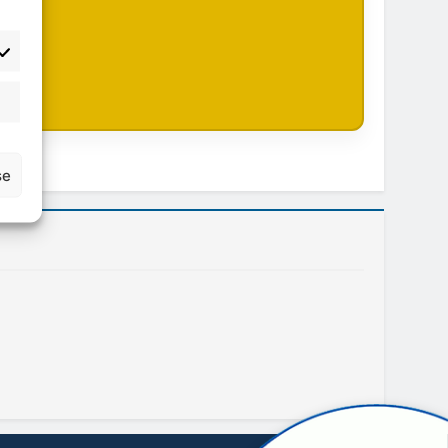
atisztika
se