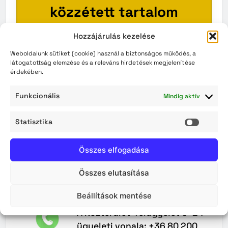
közzétett tartalom
Hozzájárulás kezelése
Ez a szakasz pillanatnyilag üres.
Kérjük, látogasson vissza később!
Weboldalunk sütiket (cookie) használ a biztonságos működés, a
látogatottság elemzése és a releváns hirdetések megjelenítése
érdekében.
VISSZA A KEZDŐOLDALRA
Funkcionális
Mindig aktív
Statisztika
Statisz
Összes elfogadása
Összes elutasítása
Maradjunk
Kapcsolatban
Beállítások mentése
A Közterület-felügyelet 0–24
ügyeleti vonala: +36 80 200