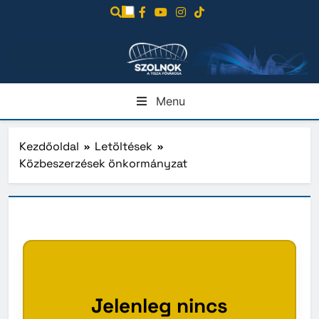
Ugrás
a
tartalomra
Menu
Kezdőoldal
Letöltések
Közbeszerzések önkormányzat
Jelenleg nincs