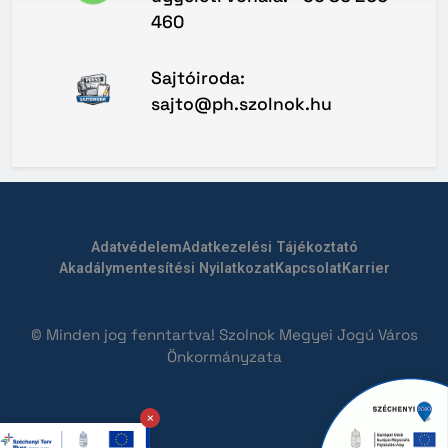
460
Sajtóiroda:
sajto@ph.szolnok.hu
Adatvédelem
Adatkezelési Tájékoztató
Akadálymentesítési Nyilatkozat
Kapcsolat
Karrier
© Minden jog fenntartva! Szolnok Megyei Jogú Város
Önkormányzata
×