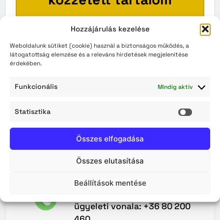
Ez a szakasz pillanatnyilag üres.
Hozzájárulás kezelése
Kérjük, látogasson vissza később!
Weboldalunk sütiket (cookie) használ a biztonságos működés, a
látogatottság elemzése és a releváns hirdetések megjelenítése
érdekében.
VISSZA A KEZDŐOLDALRA
Funkcionális
Mindig aktív
Statisztika
Statisz
Összes elfogadása
Összes elutasítása
Maradjunk
Kapcsolatban
Beállítások mentése
A Közterület-felügyelet 0–24
ügyeleti vonala: +36 80 200
460