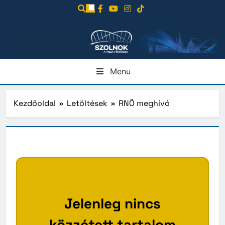
Ugrás
a
tartalomra
Menu
Kezdőoldal
Letöltések
RNÖ meghívó
Jelenleg nincs
közzétett tartalom