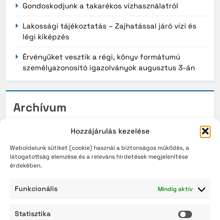
Gondoskodjunk a takarékos vízhasználatról
Lakossági tájékoztatás – Zajhatással járó vízi és
légi kiképzés
Érvényüket vesztik a régi, könyv formátumú
személyazonosító igazolványok augusztus 3-án
Archívum
2026. augusztus
Hozzájárulás kezelése
2026. július
Weboldalunk sütiket (cookie) használ a biztonságos működés, a
látogatottság elemzése és a releváns hirdetések megjelenítése
érdekében.
2026. június
2026. május
Funkcionális
Mindig aktív
2026. április
Statisztika
Statisz