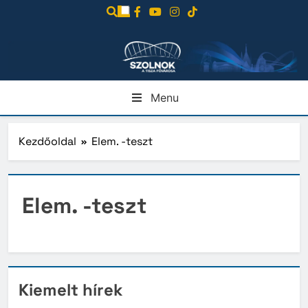
Ugrás
a
tartalomra
Menu
Kezdőoldal
Elem. -teszt
Elem. -teszt
Kiemelt hírek