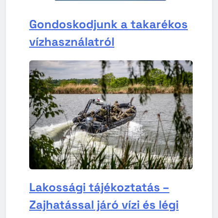
Gondoskodjunk a takarékos
vízhasználatról
Lakossági tájékoztatás –
Zajhatással járó vízi és légi