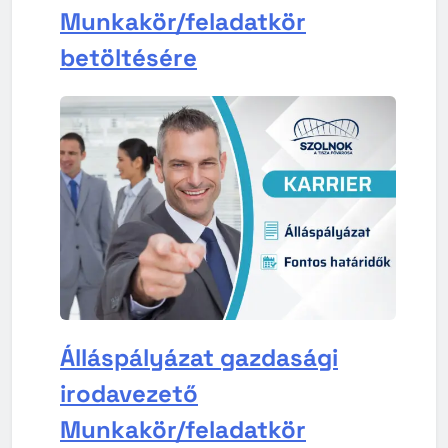
Munkakör/feladatkör
betöltésére
Álláspályázat gazdasági
irodavezető
Munkakör/feladatkör