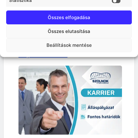
Statisztika
Statisz
közművel összegyűjtött
Összes elfogadása
háztartási szennyvíz
begyűjtésére kijelölt
Összes elutasítása
közszolgáltató működésével
Beállítások mentése
kapcsolatban