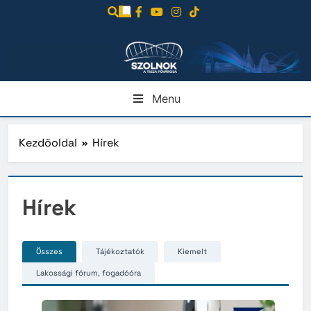
Ugrás
a
tartalomra
Menu
Kezdőoldal
Hírek
Hírek
Összes
Tájékoztatók
Kiemelt
Lakossági fórum, fogadóóra