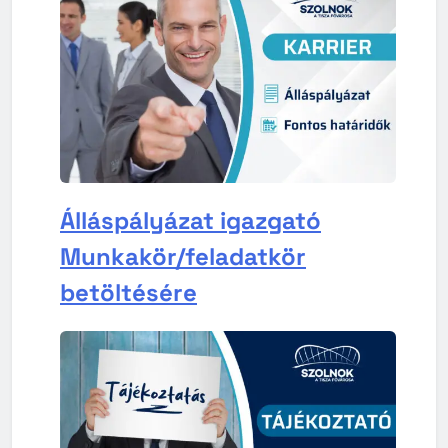
Álláspályázat igazgató
Munkakör/feladatkör
betöltésére