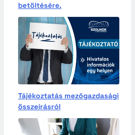
betöltésére.
Tájékoztatás mezőgazdasági
összeírásról