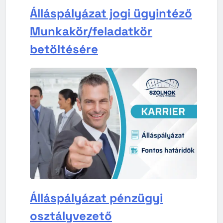
Álláspályázat jogi ügyintéző
Munkakör/feladatkör
betöltésére
Álláspályázat pénzügyi
osztályvezető