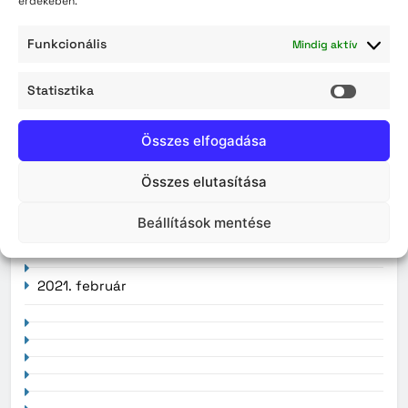
érdekében.
2026. augusztus
Funkcionális
Mindig aktív
2026. július
Statisztika
Statisz
2026. június
Összes elfogadása
2026. május
2026. április
Összes elutasítása
Beállítások mentése
2021. február