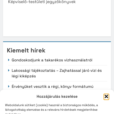
Képviselő-testületi jegyzőkönyvek
Kiemelt hírek
Gondoskodjunk a takarékos vízhasználatról
Lakossági tájékoztatás – Zajhatással járó vízi és
légi kiképzés
Érvényüket vesztik a régi, könyv formátumú
személyazonosító igazolványok augusztus 3-án
Hozzájárulás kezelése
Weboldalunk sütiket (cookie) használ a biztonságos működés, a
látogatottság elemzése és a releváns hirdetések megjelenítése
Archívum