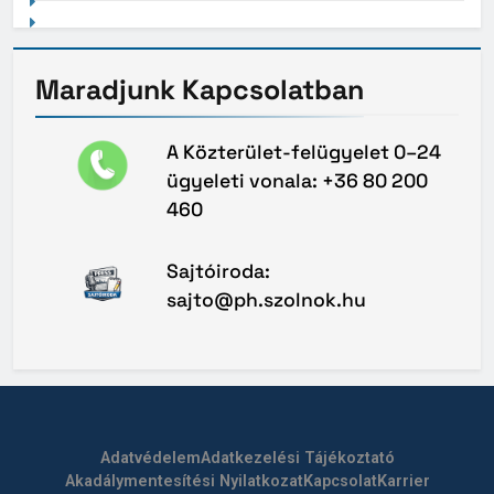
Maradjunk
Kapcsolatban
A Közterület-felügyelet 0–24
ügyeleti vonala: +36 80 200
460
Sajtóiroda:
sajto@ph.szolnok.hu
Adatvédelem
Adatkezelési Tájékoztató
Akadálymentesítési Nyilatkozat
Kapcsolat
Karrier