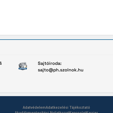
4
Sajtóiroda:
sajto@ph.szolnok.hu
Adatvédelem
Adatkezelési Tájékoztató
Akadálymentesítési Nyilatkozat
Kapcsolat
Karrier