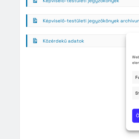
Képviselő-testületi jegyzőkönyek
Közzété
Közbe
Képviselő-testületi jegyzőkönyek archívu
Közérdekű adatok
Web
ele
F
S
Ö