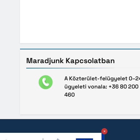
Maradjunk
Kapcsolatban
A Közterület-felügyelet 0–2
ügyeleti vonala: +36 80 200
460
×