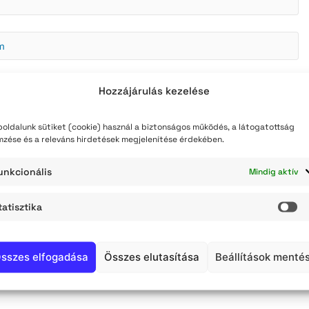
teli lista
szerzés
m
Hozzájárulás kezelése
oldalunk sütiket (cookie) használ a biztonságos működés, a látogatottság
mzése és a releváns hirdetések megjelenítése érdekében.
unkcionális
Mindig aktív
tatisztika
St
sszes elfogadása
Összes elutasítása
Beállítások menté