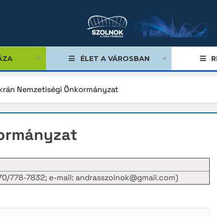
ÁZA
ÉLET A VÁROSBAN
R
krán Nemzetiségi Önkormányzat
égviselők
kormányzat
űlés
ságok
 70/778-7832; e-mail: andrasszolnok@gmail.com)
tiségi önkormányzatok
lgármester
mok, stratégiák, koncepciók