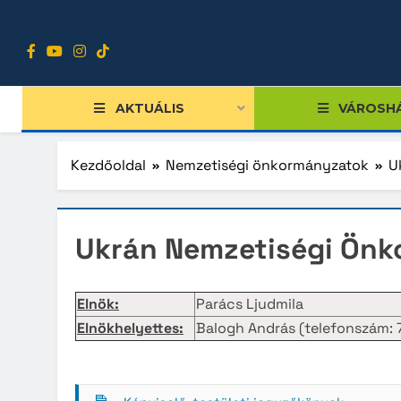
Ugrás
a
tartalomra
AKTUÁLIS
VÁROSH
Kezdőoldal
Nemzetiségi önkormányzatok
U
Tiszts
Ukrán Nemzetiségi Ön
Közgy
Bizott
Elnök:
Parács Ljudmila
Elnökhelyettes:
Balogh András (telefonszám:
Nemze
Diákpo
Progra