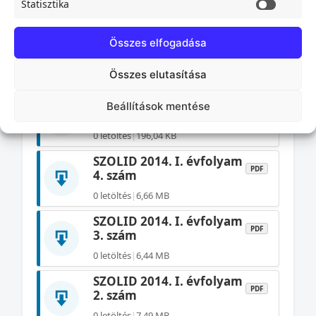
Statisztika
Statisz
0 letöltés
|
249,78 KB
SZOLID 2015. II.
Összes elfogadása
PDF
évfolyam 2. szám
Összes elutasítása
0 letöltés
|
207,10 KB
SZOLID 2015. II.
Beállítások mentése
PDF
évfolyam 1. szám
0 letöltés
|
196,04 KB
SZOLID 2014. I. évfolyam
PDF
4. szám
0 letöltés
|
6,66 MB
SZOLID 2014. I. évfolyam
PDF
3. szám
0 letöltés
|
6,44 MB
SZOLID 2014. I. évfolyam
PDF
2. szám
0 letöltés
|
7,49 MB