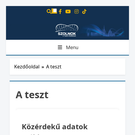
Ugrás
a
tartalomra
Menu
Kezdőoldal
A teszt
A teszt
Közérdekű adatok