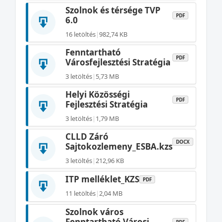
Szolnok és térsége TVP
PDF
6.0
16 letöltés
|
982,74 KB
Fenntartható
PDF
Városfejlesztési Stratégia
3 letöltés
|
5,73 MB
Helyi Közösségi
PDF
Fejlesztési Stratégia
3 letöltés
|
1,79 MB
CLLD Záró
DOCX
Sajtokozlemeny_ESBA.kzs
3 letöltés
|
212,96 KB
ITP melléklet_KZS
PDF
11 letöltés
|
2,04 MB
Szolnok város
Fenntartható Városi