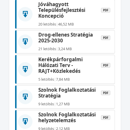
Jóváhagyott
Településfejlesztési
PDF
Koncepció
20 letöltés
|
46,52 MB
Drog-ellenes Stratégia
PDF
2025-2030
21 letöltés
|
3,24 MB
Kerékpárforgalmi
Hálózati Terv -
PDF
RAJT+Közlekedés
5 letöltés
|
7,84 MB
Szolnok Foglalkoztatási
PDF
Stratégia
9 letöltés
|
1,27 MB
Szolnok Foglalkoztatási
PDF
helyzetelemzés
9 letöltés
|
2,12 MB