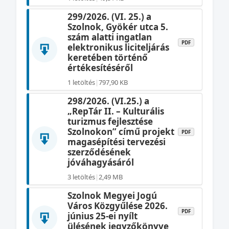
299/2026. (VI. 25.) a
Szolnok, Gyökér utca 5.
szám alatti ingatlan
PDF
elektronikus liciteljárás
keretében történő
értékesítéséről
1 letöltés
|
797,90 KB
298/2026. (VI.25.) a
„RepTár II. – Kulturális
turizmus fejlesztése
Szolnokon” című projekt
PDF
magasépítési tervezési
szerződésének
jóváhagyásáról
3 letöltés
|
2,49 MB
Szolnok Megyei Jogú
Város Közgyűlése 2026.
PDF
június 25-ei nyílt
ülésének jegyzőkönyve