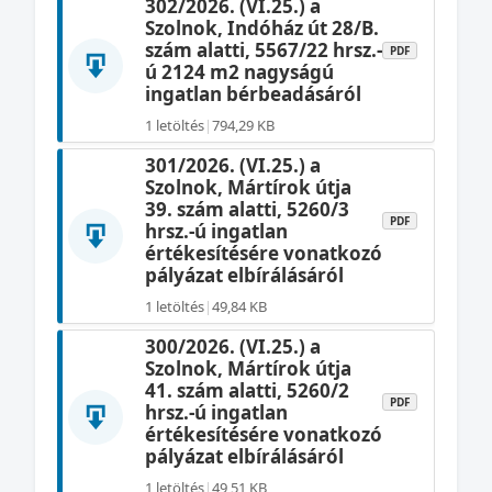
302/2026. (VI.25.) a
Szolnok, Indóház út 28/B.
szám alatti, 5567/22 hrsz.-
PDF
ú 2124 m2 nagyságú
ingatlan bérbeadásáról
1 letöltés
|
794,29 KB
301/2026. (VI.25.) a
Szolnok, Mártírok útja
39. szám alatti, 5260/3
PDF
hrsz.-ú ingatlan
értékesítésére vonatkozó
pályázat elbírálásáról
1 letöltés
|
49,84 KB
300/2026. (VI.25.) a
Szolnok, Mártírok útja
41. szám alatti, 5260/2
PDF
hrsz.-ú ingatlan
értékesítésére vonatkozó
pályázat elbírálásáról
1 letöltés
|
49,51 KB