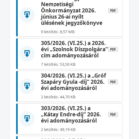
Nemzetiségi
Önkormányzat 2026.
PDF
június 26-ai nyílt
ülésének jegyzőkönyve
9 letöltés
|
8,57 MB
305/2026. (VI.25.) a 2026.
évi „Szolnok Díszpolgára”
PDF
cím adományozásáról
7 letöltés
|
53,50 KB
304/2026. (VI.25.) a „Gróf
Szapáry Gyula -díj” 2026.
PDF
évi adományozásáról
2 letöltés
|
44,70 KB
303/2026. (VI.25.) a
„Kátay Endre-díj” 2026.
PDF
évi adományozásáról
2 letöltés
|
49,19 KB