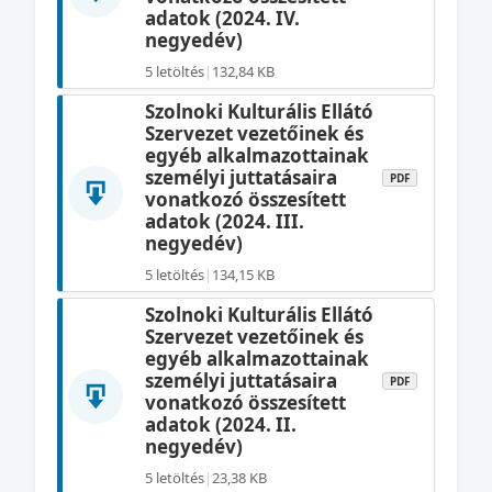
adatok (2024. IV.
negyedév)
5 letöltés
|
132,84 KB
Szolnoki Kulturális Ellátó
Szervezet vezetőinek és
egyéb alkalmazottainak
személyi juttatásaira
PDF
vonatkozó összesített
adatok (2024. III.
negyedév)
5 letöltés
|
134,15 KB
Szolnoki Kulturális Ellátó
Szervezet vezetőinek és
egyéb alkalmazottainak
személyi juttatásaira
PDF
vonatkozó összesített
adatok (2024. II.
negyedév)
5 letöltés
|
23,38 KB