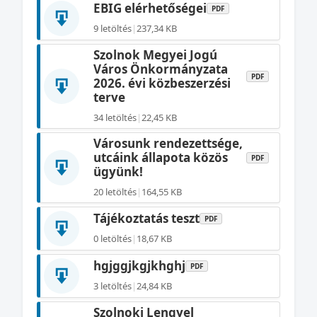
EBIG elérhetőségei
PDF
9 letöltés
|
237,34 KB
Szolnok Megyei Jogú
Város Önkormányzata
PDF
2026. évi közbeszerzési
terve
34 letöltés
|
22,45 KB
Városunk rendezettsége,
utcáink állapota közös
PDF
ügyünk!
20 letöltés
|
164,55 KB
Tájékoztatás teszt
PDF
0 letöltés
|
18,67 KB
hgjggjkgjkhghj
PDF
3 letöltés
|
24,84 KB
Szolnoki Lengyel