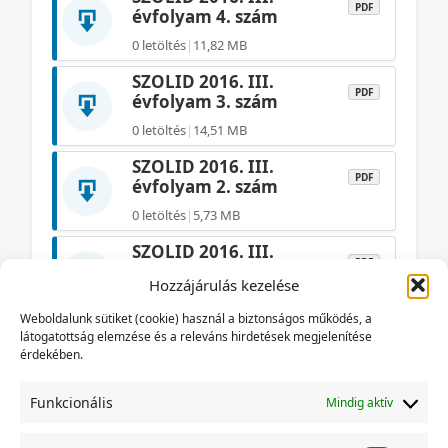
PDF
évfolyam 4. szám
0 letöltés
|
11,82 MB
SZOLID 2016. III.
PDF
évfolyam 3. szám
0 letöltés
|
14,51 MB
SZOLID 2016. III.
PDF
évfolyam 2. szám
0 letöltés
|
5,73 MB
SZOLID 2016. III.
PDF
évfolyam 1. szám
Hozzájárulás kezelése
0 letöltés
|
10,37 MB
Weboldalunk sütiket (cookie) használ a biztonságos működés, a
SZOLID 2015. II.
látogatottság elemzése és a releváns hirdetések megjelenítése
PDF
évfolyam 4. szám
érdekében.
0 letöltés
|
5,45 MB
Funkcionális
Mindig aktív
SZOLID 2015. II.
PDF
évfolyam 3. szám