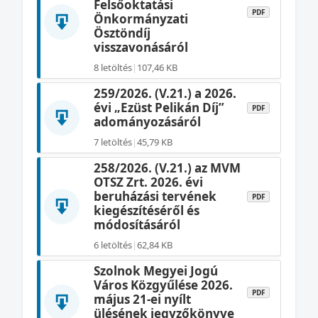
Felsőoktatási
PDF
Önkormányzati
Ösztöndíj
visszavonásáról
8 letöltés
|
107,46 KB
259/2026. (V.21.) a 2026.
évi „Ezüst Pelikán Díj”
PDF
adományozásáról
7 letöltés
|
45,79 KB
258/2026. (V.21.) az MVM
OTSZ Zrt. 2026. évi
beruházási tervének
PDF
kiegészítéséről és
módosításáról
6 letöltés
|
62,84 KB
Szolnok Megyei Jogú
Város Közgyűlése 2026.
PDF
május 21-ei nyílt
ülésének jegyzőkönyve