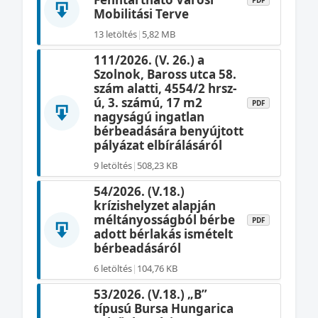
PDF
Mobilitási Terve
13 letöltés
|
5,82 MB
111/2026. (V. 26.) a
Szolnok, Baross utca 58.
szám alatti, 4554/2 hrsz-
ú, 3. számú, 17 m2
PDF
nagyságú ingatlan
bérbeadására benyújtott
pályázat elbírálásáról
9 letöltés
|
508,23 KB
54/2026. (V.18.)
krízishelyzet alapján
méltányosságból bérbe
PDF
adott bérlakás ismételt
bérbeadásáról
6 letöltés
|
104,76 KB
53/2026. (V.18.) „B”
típusú Bursa Hungarica