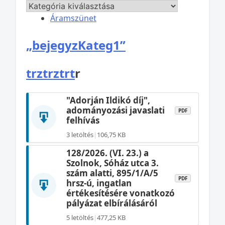
Áramszünet
„bejegyzKateg1”
trztrztrt
r
"Adorján Ildikó díj",
adományozási javaslati
PDF
felhívás
3 letöltés
|
106,75 KB
128/2026. (VI. 23.) a
Szolnok, Sóház utca 3.
szám alatti, 895/1/A/5
PDF
hrsz-ú, ingatlan
értékesítésére vonatkozó
pályázat elbírálásáról
5 letöltés
|
477,25 KB