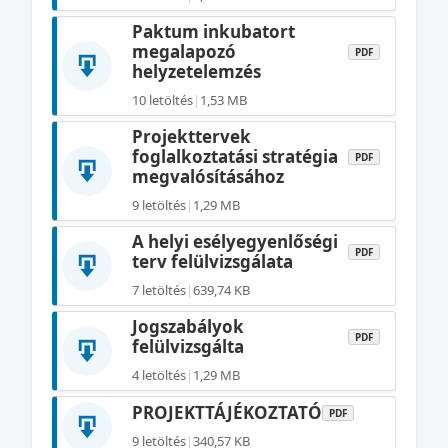
Paktum inkubatort
megalapozó
PDF
helyzetelemzés
10 letöltés
|
1,53 MB
Projekttervek
foglalkoztatási stratégia
PDF
megvalósításához
9 letöltés
|
1,29 MB
A helyi esélyegyenlőségi
PDF
terv felülvizsgálata
7 letöltés
|
639,74 KB
Jogszabályok
PDF
felülvizsgálta
4 letöltés
|
1,29 MB
PROJEKTTÁJÉKOZTATÓ
PDF
9 letöltés
|
340,57 KB