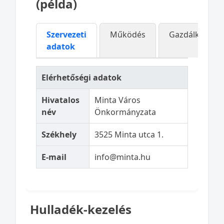
(példa)
Szervezeti
Működés
Gazdálkodás
adatok
Elérhetőségi adatok
Hivatalos
Minta Város
név
Önkormányzata
Székhely
3525 Minta utca 1.
E-mail
info@minta.hu
Hulladék-kezelés