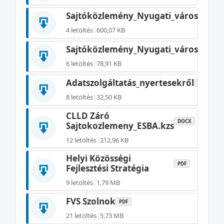
Sajtóközlemény_Nyugati_városrész_
4 letöltés
|
600,07 KB
Sajtóközlemény_Nyugati_városrész_2
6 letöltés
|
78,91 KB
Adatszolgáltatás_nyertesekről
XLS
8 letöltés
|
32,50 KB
CLLD Záró
DOCX
Sajtokozlemeny_ESBA.kzs
12 letöltés
|
212,96 KB
Helyi Közösségi
PDF
Fejlesztési Stratégia
9 letöltés
|
1,79 MB
FVS Szolnok
PDF
21 letöltés
|
5,73 MB