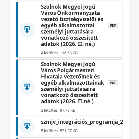
Szolnok Megyei Jogú
Város Önkormányzata
vezető tisztségviselői és
egyéb alkalmazottai
PDF
személyi juttatására
vonatkozó összesített
adatok (2026. II. né.)
4 letöltés
|
116,53 KB
Szolnok Megyei Jogú
Város Polgármesteri
Hivatala vezetőinek és
egyéb alkalmazottainak
PDF
személyi juttatásaira
vonatkozó összesített
adatok (2026. II.né.)
2 letöltés
|
97,78 KB
szmjv_integrációs_programja_2026
PD
5 letöltés
|
531,37 KB