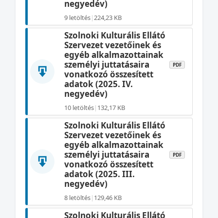
negyedév)
9 letöltés
|
224,23 KB
Szolnoki Kulturális Ellátó
Szervezet vezetőinek és
egyéb alkalmazottainak
személyi juttatásaira
PDF
vonatkozó összesített
adatok (2025. IV.
negyedév)
10 letöltés
|
132,17 KB
Szolnoki Kulturális Ellátó
Szervezet vezetőinek és
egyéb alkalmazottainak
személyi juttatásaira
PDF
vonatkozó összesített
adatok (2025. III.
negyedév)
8 letöltés
|
129,46 KB
Szolnoki Kulturális Ellátó