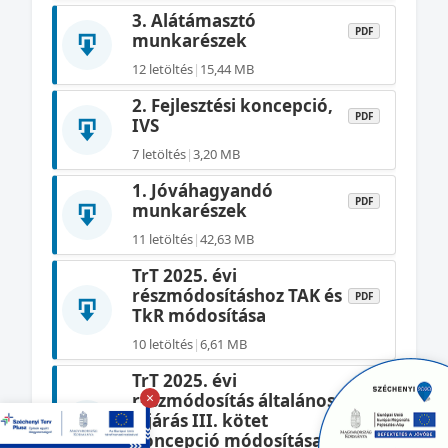
3. Alátámasztó
PDF
munkarészek
12 letöltés
|
15,44 MB
2. Fejlesztési koncepció,
PDF
IVS
7 letöltés
|
3,20 MB
1. Jóváhagyandó
PDF
munkarészek
11 letöltés
|
42,63 MB
TrT 2025. évi
részmódosításhoz TAK és
PDF
TkR módosítása
10 letöltés
|
6,61 MB
TrT 2025. évi
×
részmódosítás általános
PDF
eljárás III. kötet
Koncepció módosítása