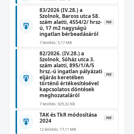
83/2026 (IV.28.) a
Szolnok, Baross utca 58.
szám alatti, 4554/2/ hrsz-
PDF
ú, 17 m2 nagyságú
ingatlan bérbeadásáról
7 letöltés
|
5,17 MB
82/2026. (IV.28.) a
Szolnok, Sóház utca 3.
szám alatti, 895/1/A/5
hrsz.-ú ingatlan pályázati
PDF
eljárás keretében
történő értékesítésével
kapcsolatos döntések
meghozataláról
7 letöltés
|
925,32 KB
TAK és TkR módosítása
PDF
2024
12 letöltés
|
17,11 MB