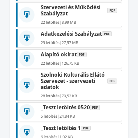
Szervezeti és Működési
PDF
Szabályzat
22 letöltés
|
8,99 MB
Adatkezelési Szabályzat
PDF
23 letöltés
|
27,57 MB
Alapító okirat
PDF
22 letöltés
|
126,75 KB
Szolnoki Kulturális Ellátó
Szervezet - szervezeti
PDF
adatok
28 letöltés
|
79,52 KB
_Teszt letöltés 0520
PDF
5 letöltés
|
24,84 KB
_Teszt letöltés 1
PDF
6 letöltés
|
1,02 KB