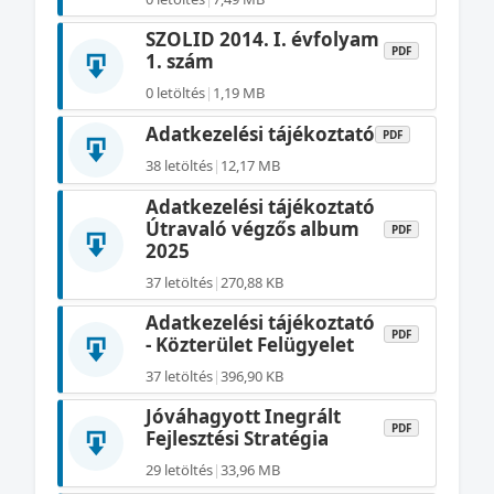
SZOLID 2014. I. évfolyam
PDF
1. szám
0 letöltés
|
1,19 MB
Adatkezelési tájékoztató
PDF
38 letöltés
|
12,17 MB
Adatkezelési tájékoztató
Útravaló végzős album
PDF
2025
37 letöltés
|
270,88 KB
Adatkezelési tájékoztató
PDF
- Közterület Felügyelet
37 letöltés
|
396,90 KB
Jóváhagyott Inegrált
PDF
Fejlesztési Stratégia
29 letöltés
|
33,96 MB