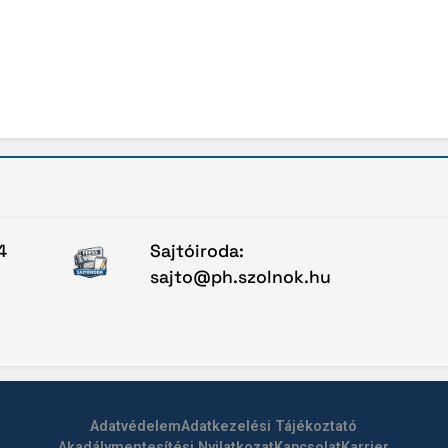
4
Sajtóiroda:
sajto@ph.szolnok.hu
Adatvédelem
Adatkezelési Tájékoztató
Akadálymentesítési Nyilatkozat
Kapcsolat
Karrier