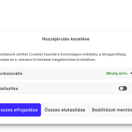
teli lista
szerzés
Hozzájárulás kezelése
oldalunk sütiket (cookie) használ a biztonságos működés, a látogatottság
mzése és a releváns hirdetések megjelenítése érdekében.
unkcionális
Mindig aktív
tatisztika
St
sszes elfogadása
Összes elutasítása
Beállítások menté