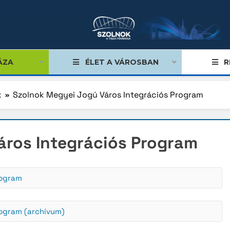
ÁZA
ÉLET A VÁROSBAN
R
k
Szolnok Megyei Jogú Város Integrációs Program
égviselők
áros Integrációs Program
űlés
ságok
rogram
tiségi önkormányzatok
lgármester
rogram (archívum)
mok, stratégiák, koncepciók