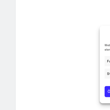
Közzété
Közbe
Web
ele
F
S
Ö