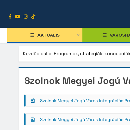
Ugrás
a
tartalomra
AKTUÁLIS
VÁROSH
Kezdőoldal
Programok, stratégiák, koncepció
Tiszts
Szolnok Megyei Jogú V
Közgy
Bizott
Szolnok Megyei Jogú Város Integrációs P
Nemze
Diákpo
Szolnok Megyei Jogú Város Integrációs P
Progra