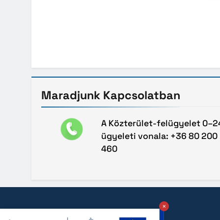
Maradjunk
Kapcsolatban
A Közterület-felügyelet 0–2
ügyeleti vonala: +36 80 200
460
×