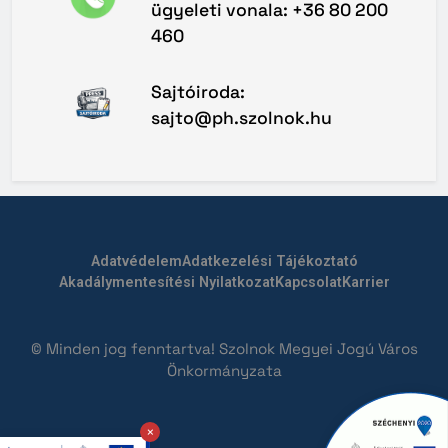
ügyeleti vonala: +36 80 200
460
Sajtóiroda:
sajto@ph.szolnok.hu
Adatvédelem
Adatkezelési Tájékoztató
Akadálymentesítési Nyilatkozat
Kapcsolat
Karrier
© Minden jog fenntartva! Szolnok Megyei Jogú Város
Önkormányzata
×