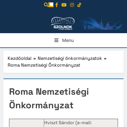
Ugrás
a
tartalomra
Menu
Kezdőoldal
Nemzetiségi önkormányzatok
Roma Nemzetiségi Önkormányzat
Roma Nemzetiségi
Önkormányzat
Hviszt Sándor (e-mail: