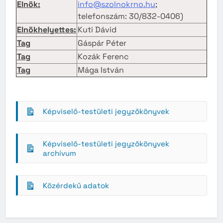
Elnök:
info@szolnokrno.hu
;
telefonszám: 30/832-0406)
Elnökhelyettes:
Kuti Dávid
Tag
Gáspár Péter
Tag
Kozák Ferenc
Tag
Mága István
Képviselő-testületi jegyzőkönyvek
Képviselő-testületi jegyzőkönyvek
archívum
Közérdekű adatok