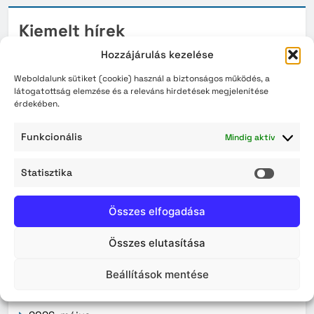
Kiemelt hírek
Hozzájárulás kezelése
Gondoskodjunk a takarékos vízhasználatról
Weboldalunk sütiket (cookie) használ a biztonságos működés, a
Lakossági tájékoztatás – Zajhatással járó vízi és
látogatottság elemzése és a releváns hirdetések megjelenítése
légi kiképzés
érdekében.
Érvényüket vesztik a régi, könyv formátumú
Funkcionális
Mindig aktív
személyazonosító igazolványok augusztus 3-án
Statisztika
Statisz
Archívum
Összes elfogadása
2026. augusztus
Összes elutasítása
2026. július
Beállítások mentése
2026. június