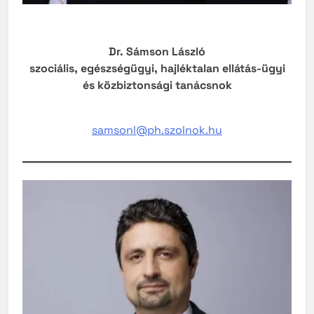
Dr. Sámson László
szociális, egészségügyi, hajléktalan ellátás-ügyi
és közbiztonsági tanácsnok
samsonl@ph.szolnok.hu