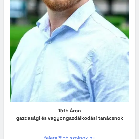
Tóth Áron
gazdasági és vagyongazdálkodási tanácsnok
fejera@ph.szolnok.hu