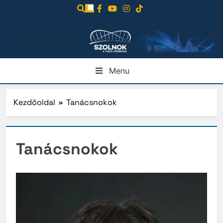
Ugrás
a
tartalomra
Menu
Kezdőoldal
Tanácsnokok
Tanácsnokok