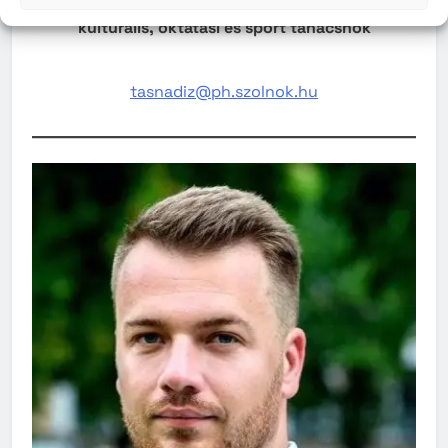
Tasnádi Zoltán
kulturális, oktatási és sport tanácsnok
tasnadiz@ph.szolnok.hu