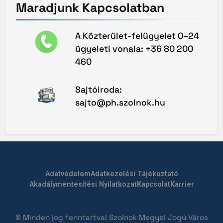
Maradjunk
Kapcsolatban
A Közterület-felügyelet 0–24
ügyeleti vonala: +36 80 200
460
Sajtóiroda:
sajto@ph.szolnok.hu
Adatvédelem
Adatkezelési Tájékoztató
Akadálymentesítési Nyilatkozat
Kapcsolat
Karrier
© Minden jog fenntartva! Szolnok Megyei Jogú Város