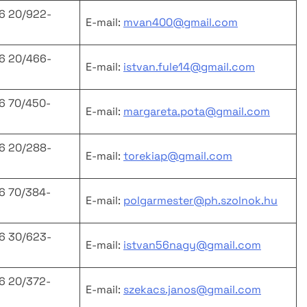
36 20/922-
E-mail:
mvan400@gmail.com
36 20/466-
E-mail:
istvan.fule14@gmail.com
36 70/450-
E-mail:
margareta.pota@gmail.com
36 20/288-
E-mail:
torekiap@gmail.com
36 70/384-
E-mail:
polgarmester
@ph.szolnok.hu
36 30/623-
E-mail:
istvan56nagy@gmail.com
36 20/372-
E-mail:
szekacs.janos@gmail.com