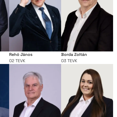
teli lista
szerzés
Rehó János
Borda Zoltán
02 TEVK
03 TEVK