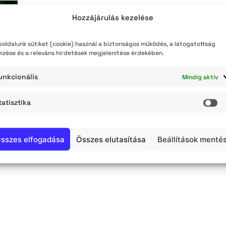
Hozzájárulás kezelése
oldalunk sütiket (cookie) használ a biztonságos működés, a látogatottság
mzése és a releváns hirdetések megjelenítése érdekében.
unkcionális
Mindig aktív
tatisztika
St
sszes elfogadása
Összes elutasítása
Beállítások menté