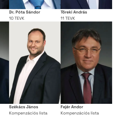
Dr. Póta Sándor
Töreki András
10 TEVK
11 TEVK
Székács János
Fejér Andor
Kompenzációs lista
Kompenzációs lista