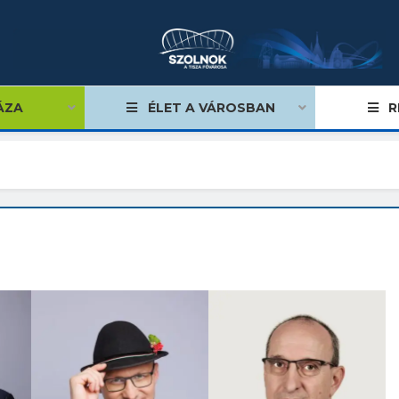
ÁZA
ÉLET A VÁROSBAN
R
égviselők
űlés
ságok
tiségi önkormányzatok
lgármester
mok, stratégiák, koncepciók