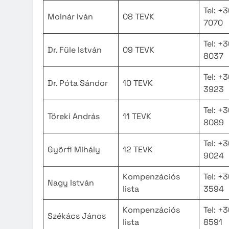
Tel: +
Molnár Iván
08 TEVK
7070
Tel: +
Dr. Füle István
09 TEVK
8037
Tel: +
Dr. Póta Sándor
10 TEVK
3923
Tel: +
Töreki András
11 TEVK
8089
Tel: +
Györfi Mihály
12 TEVK
9024
Kompenzációs
Tel: +
Nagy István
lista
3594
Kompenzációs
Tel: +
Székács János
lista
8591