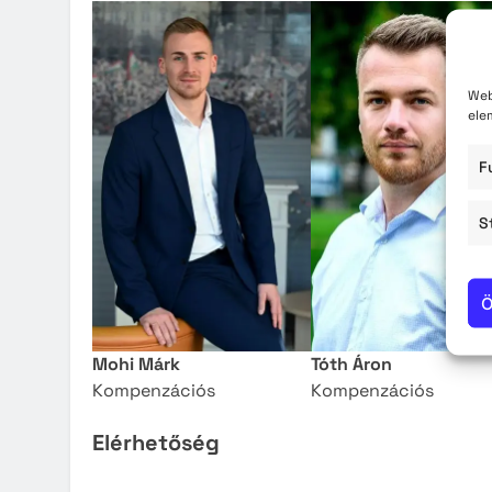
Web
ele
F
S
Ö
Mohi Márk
Tóth Áron
Kompenzációs
Kompenzációs
Elérhetőség