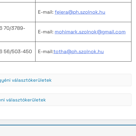
E-mail:
fejera@ph.szolnok.hu
36 70/3789-
E-mail:
mohimark.szolnok@gmail.com
36 56/503-450
E-mail:
totha@ph.szolnok.hu
egyéni választókerületek
éni választókerületek