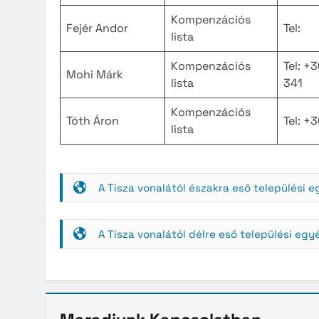
Kompenzációs
Fejér Andor
Tel:
lista
Kompenzációs
Tel: +
Mohi Márk
lista
341
Kompenzációs
Tóth Áron
Tel: +
lista
A Tisza vonalától északra eső települési 
A Tisza vonalától délre eső települési egy