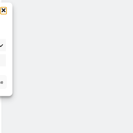
atisztika
se