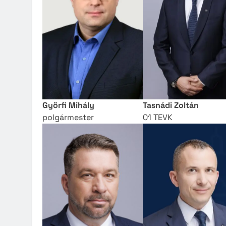
Közzété
Közbe
Györfi Mihály
Tasnádi Zoltán
polgármester
01 TEVK