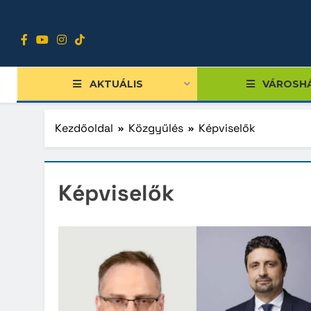
Ugrás
a
tartalomra
AKTUÁLIS
VÁROSH
Kezdőoldal
Közgyűlés
Képviselők
Tiszts
Képviselők
Közgy
Bizott
Nemze
Diákpo
Progra