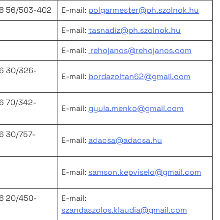
36 56/503-402
E-mail:
polgarmester@ph.szolnok.hu
E-mail:
tasnadiz@ph.szolnok.hu
E-mail:
rehojanos@rehojanos.com
36 30/326-
E-mail:
bordazoltan62@gmail.com
36 70/342-
E-mail:
gyula.menko@gmail.com
36 30/757-
E-mail:
adacsa@adacsa.hu
E-mail:
samson.kepviselo@gmail.com
36 20/450-
E-mail:
szandaszolos.klaudia@gmail.com