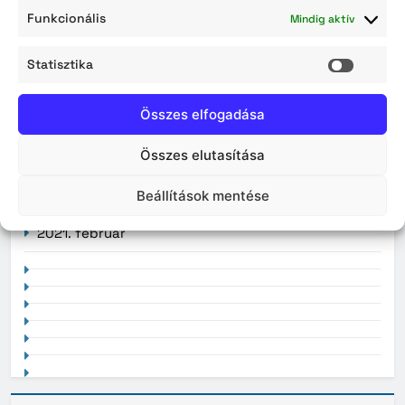
2026. július
Funkcionális
Mindig aktív
2026. június
Statisztika
Statisz
2026. május
Összes elfogadása
2026. április
Összes elutasítása
Beállítások mentése
2021. február