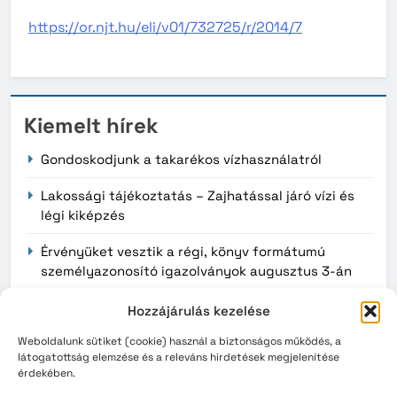
https://or.njt.hu/eli/v01/732725/r/2014/7
Kiemelt hírek
Gondoskodjunk a takarékos vízhasználatról
Lakossági tájékoztatás – Zajhatással járó vízi és
légi kiképzés
Érvényüket vesztik a régi, könyv formátumú
személyazonosító igazolványok augusztus 3-án
Hozzájárulás kezelése
Archívum
Weboldalunk sütiket (cookie) használ a biztonságos működés, a
látogatottság elemzése és a releváns hirdetések megjelenítése
érdekében.
2026. augusztus