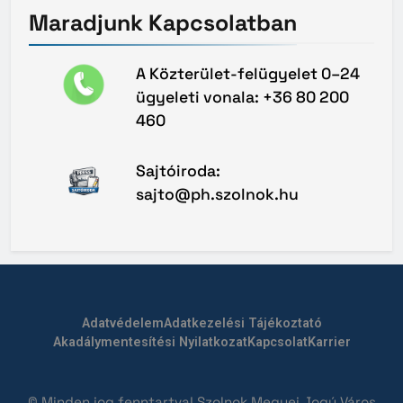
Maradjunk
Kapcsolatban
A Közterület-felügyelet 0–24
ügyeleti vonala: +36 80 200
460
Sajtóiroda:
sajto@ph.szolnok.hu
Adatvédelem
Adatkezelési Tájékoztató
Akadálymentesítési Nyilatkozat
Kapcsolat
Karrier
© Minden jog fenntartva! Szolnok Megyei Jogú Város