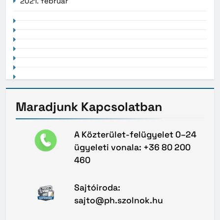
2021. február
Maradjunk
Kapcsolatban
A Közterület-felügyelet 0–24
ügyeleti vonala: +36 80 200
460
Sajtóiroda:
sajto@ph.szolnok.hu