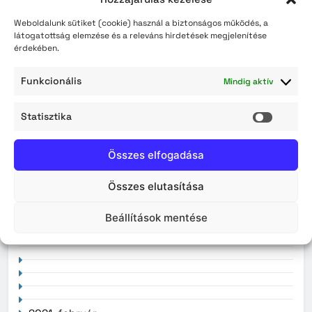
Érvényüket vesztik a régi, könyv formátumú
Weboldalunk sütiket (cookie) használ a biztonságos működés, a
személyazonosító igazolványok augusztus 3-án
látogatottság elemzése és a releváns hirdetések megjelenítése
érdekében.
Funkcionális
Mindig aktív
Archívum
Statisztika
2026. augusztus
Statisz
2026. július
Összes elfogadása
2026. június
Összes elutasítása
2026. május
Beállítások mentése
2026. április