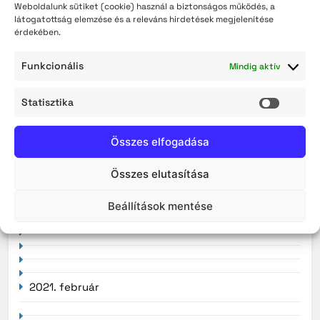
személyazonosító igazolványok augusztus 3-án
Weboldalunk sütiket (cookie) használ a biztonságos működés, a
látogatottság elemzése és a releváns hirdetések megjelenítése
érdekében.
Archívum
Funkcionális
Mindig aktív
2026. augusztus
Statisztika
Statisz
2026. július
Összes elfogadása
2026. június
Összes elutasítása
2026. május
2026. április
Beállítások mentése
2021. február