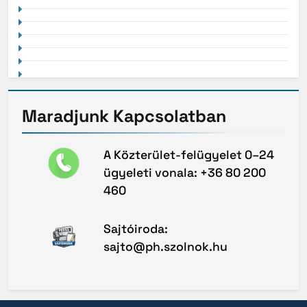
Maradjunk
Kapcsolatban
A Közterület-felügyelet 0–24
ügyeleti vonala: +36 80 200
460
Sajtóiroda:
sajto@ph.szolnok.hu