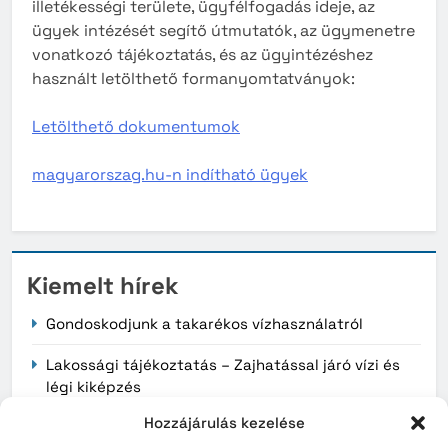
illetékességi területe, ügyfélfogadás ideje, az
ügyek intézését segítő útmutatók, az ügymenetre
vonatkozó tájékoztatás, és az ügyintézéshez
használt letölthető formanyomtatványok:
Letölthető dokumentumok
magyarorszag.hu-n indítható ügyek
Kiemelt hírek
Gondoskodjunk a takarékos vízhasználatról
Lakossági tájékoztatás – Zajhatással járó vízi és
légi kiképzés
Hozzájárulás kezelése
Érvényüket vesztik a régi, könyv formátumú