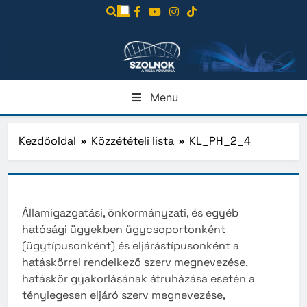
Ugrás
a
tartalomra
Menu
Kezdőoldal
Közzétételi lista
KL_PH_2_4
Államigazgatási, önkormányzati, és egyéb
hatósági ügyekben ügycsoportonként
(ügytípusonként) és eljárástípusonként a
hatáskörrel rendelkező szerv megnevezése,
hatáskör gyakorlásának átruházása esetén a
ténylegesen eljáró szerv megnevezése,