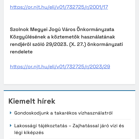
https://or.njt.hu/eli/v01/732725/r/2001/17
Szolnok Megyei Jogú Város Önkormányzata
Közgyűlésének a köztemetők használatának
rendjéről szóló 29/2023. (X. 27.) önkormányzati
rendelete
https://or.njt.hu/eli/v01/732725/r/2023/29
Kiemelt hírek
Gondoskodjunk a takarékos vízhasználatról
Lakossági tájékoztatás – Zajhatással járó vízi és
légi kiképzés