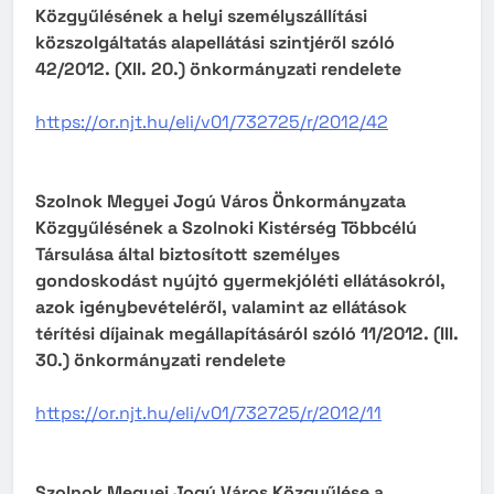
Közgyűlésének a helyi személyszállítási
közszolgáltatás alapellátási szintjéről szóló
42/2012. (XII. 20.) önkormányzati rendelete
https://or.njt.hu/eli/v01/732725/r/2012/42
Szolnok Megyei Jogú Város Önkormányzata
Közgyűlésének a Szolnoki Kistérség Többcélú
Társulása által biztosított személyes
gondoskodást nyújtó gyermekjóléti ellátásokról,
azok igénybevételéről, valamint az ellátások
térítési díjainak megállapításáról szóló 11/2012. (III.
30.) önkormányzati rendelete
https://or.njt.hu/eli/v01/732725/r/2012/11
Szolnok Megyei Jogú Város Közgyűlése a