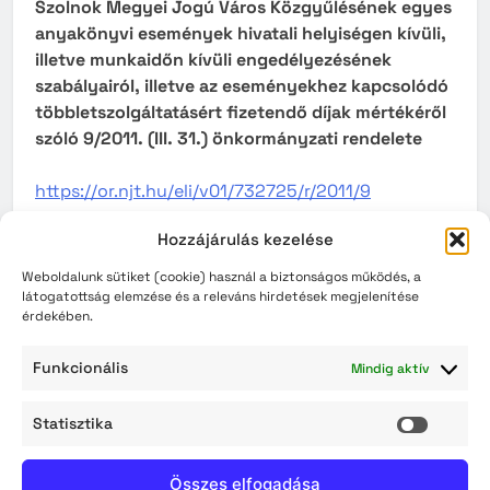
Szolnok Megyei Jogú Város Közgyűlésének egyes
anyakönyvi események hivatali helyiségen kívüli,
illetve munkaidőn kívüli engedélyezésének
szabályairól, illetve az eseményekhez kapcsolódó
többletszolgáltatásért fizetendő díjak mértékéről
szóló 9/2011. (III. 31.) önkormányzati rendelete
https://or.njt.hu/eli/v01/732725/r/2011/9
Hozzájárulás kezelése
Szolnok Megyei Jogú Város Önkormányzata
Weboldalunk sütiket (cookie) használ a biztonságos működés, a
Közgyűlésének a közüzemi víz-és
látogatottság elemzése és a releváns hirdetések megjelenítése
érdekében.
csatornaszolgáltatási díj megállapításáról szóló
48/2008. (XII. 19.) önkormányzati rendelete
Funkcionális
Mindig aktív
https://or.njt.hu/eli/v01/732725/r/2008/48
Statisztika
Statisz
Szolnok Megyei Jogú Város Közgyűlésének a
Összes elfogadása