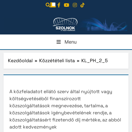
Ugrás
a
tartalomra
Menu
Kezdőoldal
Közzétételi lista
KL_PH_2_5
A közfeladatot ellátó szerv által nyújtott vagy
költségvetéséből finanszírozott
közszolgáltatások megnevezése, tartalma, a
közszolgáltatások igénybevételének rendje, a
közszolgáltatásért fizetendő díj mértéke, az abból
adott kedvezmények