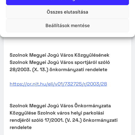
kommunális célú távhő- és melegvíz
szolgáltatásról szóló 41/2005. (X. 28.)
Összes elutasítása
önkormányzati rendelete
Beállítások mentése
https://or.njt.hu/eli/v01/732725/r/2005/41
Szolnok Megyei Jogú Város Közgyűlésének
Szolnok Megyei Jogú Város sportjáról szóló
28/2003. (X. 13.) önkormányzati rendelete
https://or.njt.hu/eli/v01/732725/r/2003/28
Szolnok Megyei Jogú Város Önkormányzata
Közgyűlése Szolnok város helyi parkolási
rendjéről szóló 17/2001. (V. 24.) önkormányzati
rendelete