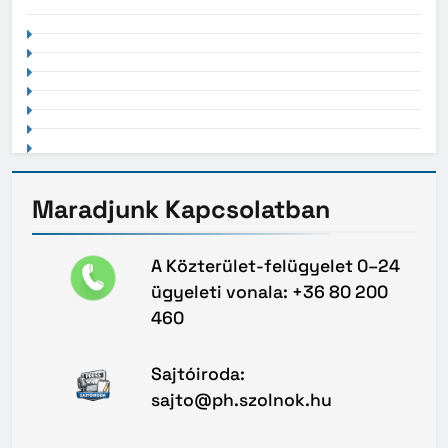
Maradjunk
Kapcsolatban
A Közterület-felügyelet 0–24
ügyeleti vonala: +36 80 200
460
Sajtóiroda:
sajto@ph.szolnok.hu