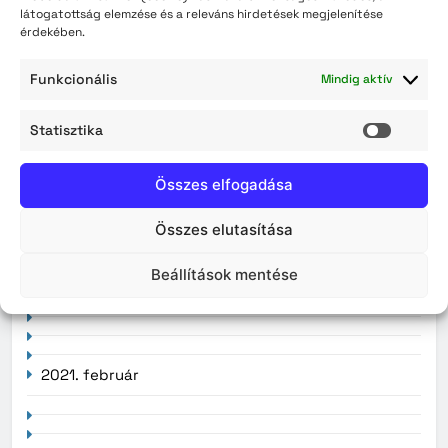
látogatottság elemzése és a releváns hirdetések megjelenítése
érdekében.
Archívum
Funkcionális
Mindig aktív
2026. augusztus
Statisztika
2026. július
Statisz
2026. június
Összes elfogadása
2026. május
Összes elutasítása
2026. április
Beállítások mentése
2021. február