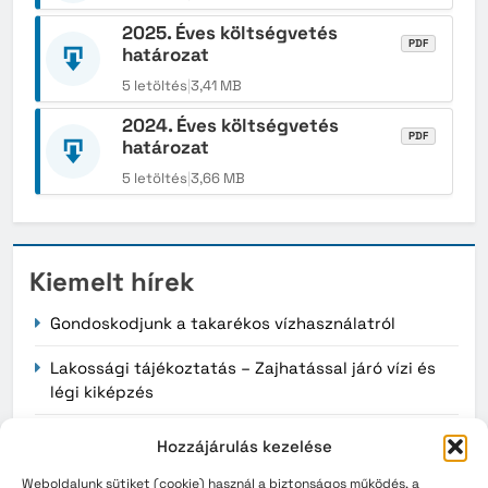
2025. Éves költségvetés
PDF
határozat
5 letöltés
|
3,41 MB
2024. Éves költségvetés
PDF
határozat
5 letöltés
|
3,66 MB
Kiemelt hírek
Gondoskodjunk a takarékos vízhasználatról
Lakossági tájékoztatás – Zajhatással járó vízi és
légi kiképzés
Érvényüket vesztik a régi, könyv formátumú
Hozzájárulás kezelése
személyazonosító igazolványok augusztus 3-án
Weboldalunk sütiket (cookie) használ a biztonságos működés, a