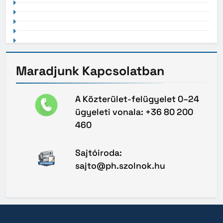
Maradjunk
Kapcsolatban
A Közterület-felügyelet 0–24
ügyeleti vonala: +36 80 200
460
Sajtóiroda:
sajto@ph.szolnok.hu