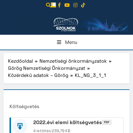
Ugrás
a
tartalomra
Menu
Kezdőoldal
Nemzetiségi önkormányzatok
Görög Nemzetiségi Önkormányzat
Közérdekű adatok – Görög
KL_NG_3_1_1
Költségvetés
2022.évi elemi költségvetés
PDF
4 letöltés
|
239,79 KB