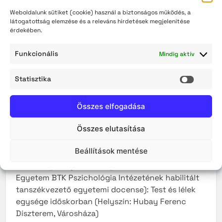
jelentek meg. Interaktív komplex
Weboldalunk sütiket (cookie) használ a biztonságos működés, a
látogatottság elemzése és a releváns hirdetések megjelenítése
fogyasztóvédelmi programokat a kezdetektől
érdekében.
(2015-től) tartanak gondozó hálózatban,
nyugdíjas klubokban, nagy nyugdíjas
Funkcionális
Mindig aktív
rendezvényeken.
Statisztika
A program helyszíne: Városháza, Hubay Ferenc
Statisz
Díszterem (Szolnok, Kossuth tér 9.)
Összes elfogadása
Az előadás letöltése
Összes elutasítása
2018. november 22. 14.00 óra
Beállítások mentése
Dr. Pék Győző (pszichológus, a Debreceni
Egyetem BTK Pszichológia Intézetének habilitált
tanszékvezető egyetemi docense): Test és lélek
egysége időskorban (Helyszín: Hubay Ferenc
Díszterem, Városháza)