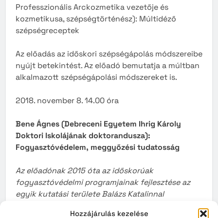
Professzionális Arckozmetika vezetője és
kozmetikusa, szépségtörténész): Múltidéző
szépségreceptek
Az előadás az időskori szépségápolás módszereibe
nyújt betekintést. Az előadó bemutatja a múltban
alkalmazott szépségápolási módszereket is.
2018. november 8. 14.00 óra
Bene Ágnes (Debreceni Egyetem Ihrig Károly
Doktori Iskolájának doktorandusza):
Fogyasztóvédelem, meggyőzési tudatosság
Az előadónak 2015 óta az időskorúak
fogyasztóvédelmi programjainak fejlesztése az
egyik kutatási területe Balázs Katalinnal
(Debreceni Egyetem, Pszichológiai Intézet). A
Hozzájárulás kezelése
témában jelentős hazai és külföldi publikációik