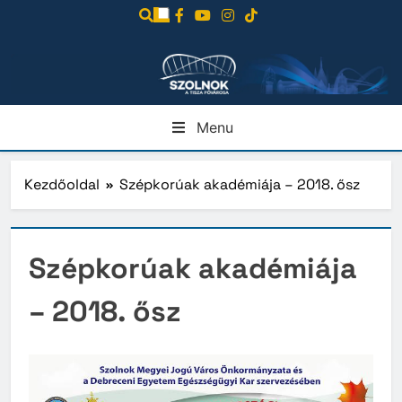
Ugrás
a
tartalomra
Menu
Kezdőoldal
Szépkorúak akadémiája – 2018. ősz
Szépkorúak akadémiája
– 2018. ősz