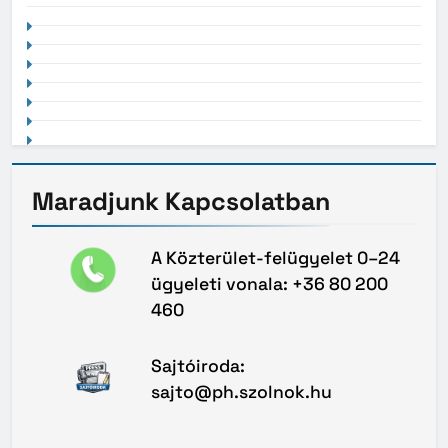
Maradjunk
Kapcsolatban
A Közterület-felügyelet 0–24
ügyeleti vonala: +36 80 200
460
Sajtóiroda:
sajto@ph.szolnok.hu