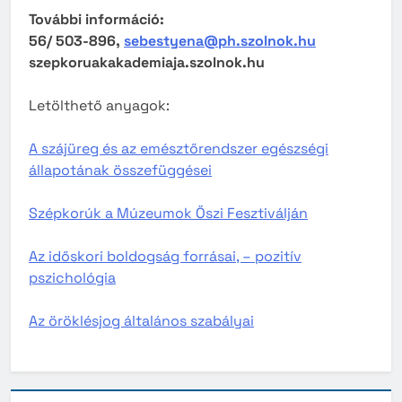
További információ:
56/ 503-896,
sebestyena@ph.szolnok.hu
szepkoruakakademiaja.szolnok.hu
Letölthető anyagok:
A szájüreg és az emésztőrendszer egészségi
állapotának összefüggései
Szépkorúk a Múzeumok Őszi Fesztiválján
Az időskori boldogság forrásai, – pozitív
pszichológia
Az öröklésjog általános szabályai