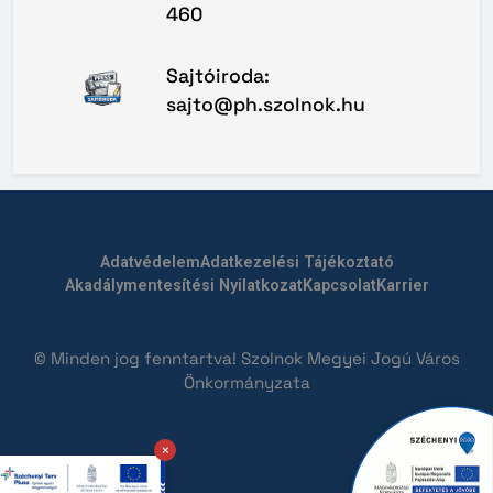
460
Sajtóiroda:
sajto@ph.szolnok.hu
Adatvédelem
Adatkezelési Tájékoztató
Akadálymentesítési Nyilatkozat
Kapcsolat
Karrier
© Minden jog fenntartva! Szolnok Megyei Jogú Város
Önkormányzata
×