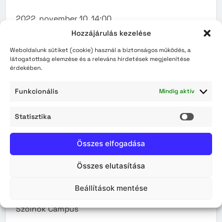
2022. november 10. 14:00
Az öröklésjog általános szabályai
Hozzájárulás kezelése
Dr. Zakor-Broda Rita Barbara – jogász
Weboldalunk sütiket (cookie) használ a biztonságos működés, a
Debreceni Egyetem Egészségtudományi Kar,
látogatottság elemzése és a releváns hirdetések megjelenítése
Társadalomtudományi és Szociális Munka Tanszék
érdekében.
Előadás letöltése
Funkcionális
Mindig aktív
2022. november 24. 14:00
Statisztika
Statisz
Hallgatói élet Debrecentől Szolnokig
egy
gyógytornász hallgató szemével
Összes elfogadása
Egyszerű gyógytorna gyakorlatok otthonra
(Interaktív előadás)
Összes elutasítása
Zupkó Vanda
gyógytornász hallgató, HÖK elnök
Beállítások mentése
Debreceni Egyetem Egészségtudományi Kar,
Szolnok Campus