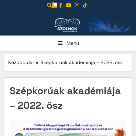
Ugrás
a
tartalomra
Menu
Kezdőoldal
Szépkorúak akadémiája – 2022. ősz
Szépkorúak akadémiája
– 2022. ősz