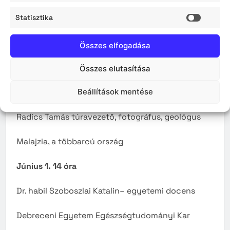
Statisztika
Egészségtudományi Kar, Társadalomtudományi és
Statisz
Szociális Munka Tanszék
Összes elfogadása
A betegek jogai és kötelezettségei az
egészségügyi ellátásban
Összes elutasítása
Május 18. 14 óra
Beállítások mentése
Radics Tamás túravezető, fotográfus, geológus
Malajzia, a többarcú ország
Június 1. 14 óra
Dr. habil Szoboszlai Katalin– egyetemi docens
Debreceni Egyetem Egészségtudományi Kar