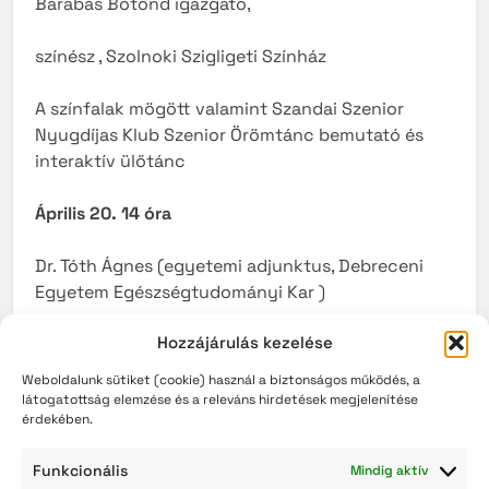
Barabás Botond igazgató,
színész , Szolnoki Szigligeti Színház
A színfalak mögött valamint Szandai Szenior
Nyugdíjas Klub Szenior Örömtánc bemutató és
interaktív ülőtánc
Április 20. 14 óra
Dr. Tóth Ágnes (egyetemi adjunktus, Debreceni
Egyetem Egészségtudományi Kar )
Hozzájárulás kezelése
Őssejtek a mozgásszervi betegségek terápiájában
Weboldalunk sütiket (cookie) használ a biztonságos működés, a
Május 4. 14 óra
látogatottság elemzése és a releváns hirdetések megjelenítése
érdekében.
dr. Zakor-Broda Rita Barbara – jogász, Debreceni
Funkcionális
Mindig aktív
Egyetem