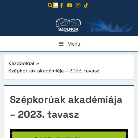
Ugrás
a
tartalomra
Menu
Kezdőoldal
Szépkorúak akadémiája – 2023. tavasz
Szépkorúak akadémiája
– 2023. tavasz