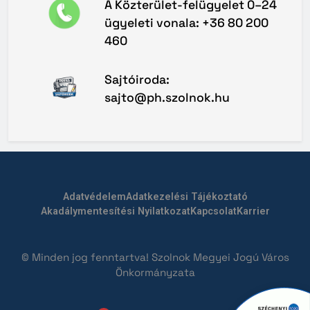
A Közterület-felügyelet 0–24
ügyeleti vonala: +36 80 200
460
Sajtóiroda:
sajto@ph.szolnok.hu
Adatvédelem
Adatkezelési Tájékoztató
Akadálymentesítési Nyilatkozat
Kapcsolat
Karrier
© Minden jog fenntartva! Szolnok Megyei Jogú Város
Önkormányzata