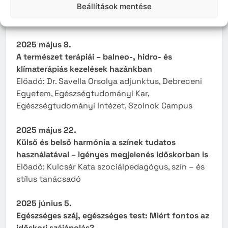
Beállítások mentése
szempontok
Előadó: Dr. Sütő Gabriella háziorvos, Kaba
2025 május 8.
A természet terápiái – balneo-, hidro- és
klímaterápiás kezelések hazánkban
Előadó: Dr. Savella Orsolya adjunktus, Debreceni
Egyetem, Egészségtudományi Kar,
Egészségtudományi Intézet, Szolnok Campus
2025 május 22.
Külső és belső harmónia a színek tudatos
használatával – igényes megjelenés időskorban is
Előadó: Kulcsár Kata szociálpedagógus, szín – és
stílus tanácsadó
2025 június 5.
Egészséges száj, egészséges test: Miért fontos az
időskori szájápolás?