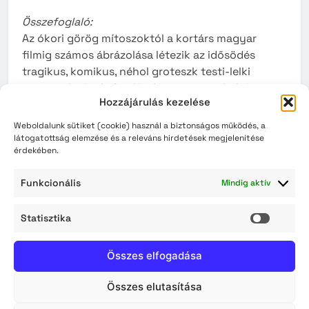
Összefoglaló:
Az ókori görög mítoszoktól a kortárs magyar
filmig számos ábrázolása létezik az idősödés
tragikus, komikus, néhol groteszk testi-lelki
tapasztalatának. Az előadás a nyugati kultúra
Hozzájárulás kezelése
elmúlt 2000 évének néhány közismert és mára
talán elfeledett mitikus történetét, irodalmi,
Weboldalunk sütiket (cookie) használ a biztonságos működés, a
festészeti és filmes alkotását villantja fel az
látogatottság elemzése és a releváns hirdetések megjelenítése
érdekében.
időskor bemutatásának szempontjából — az
előadás címében szereplő rejtvénytől egészen a
Funkcionális
Mindig aktív
Futni mentem című nagy sikerű közelmúltbeli
magyar filmig. A prezentáció közben pedig
Statisztika
művészettörténeti
memóriajátékot
is játszhat, aki
Statisz
szeretne!
Összes elfogadása
2025 április 17.
Egyre egészségesebben! Az egészséges életmód
Összes elutasítása
napi 12 összetevője – életmódorvoslási