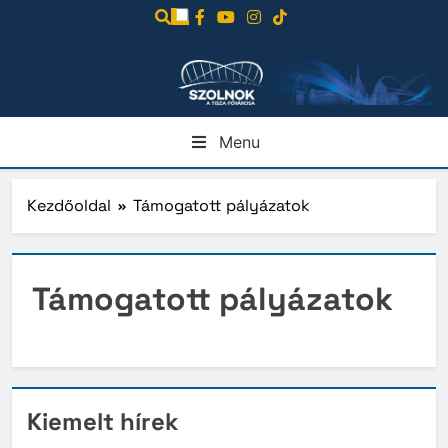
Ugrás
a
tartalomra
Menu
Kezdőoldal
Támogatott pályázatok
Támogatott pályázatok
Kiemelt hírek