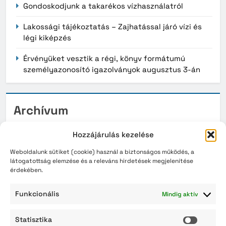
Gondoskodjunk a takarékos vízhasználatról
Lakossági tájékoztatás – Zajhatással járó vízi és
légi kiképzés
Érvényüket vesztik a régi, könyv formátumú
személyazonosító igazolványok augusztus 3-án
Archívum
2026. augusztus
Hozzájárulás kezelése
2026. július
Weboldalunk sütiket (cookie) használ a biztonságos működés, a
látogatottság elemzése és a releváns hirdetések megjelenítése
érdekében.
2026. június
2026. május
Funkcionális
Mindig aktív
2026. április
Statisztika
Statisz