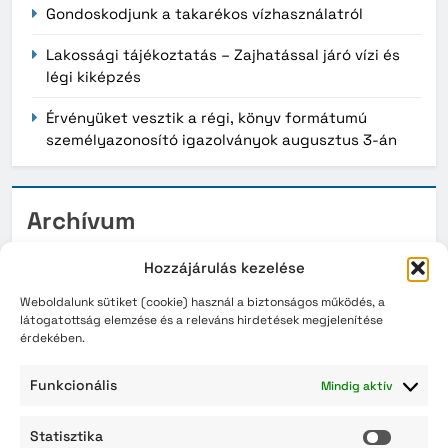
Gondoskodjunk a takarékos vízhasználatról
Lakossági tájékoztatás – Zajhatással járó vízi és
légi kiképzés
Érvényüket vesztik a régi, könyv formátumú
személyazonosító igazolványok augusztus 3-án
Archívum
2026. augusztus
Hozzájárulás kezelése
2026. július
Weboldalunk sütiket (cookie) használ a biztonságos működés, a
látogatottság elemzése és a releváns hirdetések megjelenítése
érdekében.
2026. június
2026. május
Funkcionális
Mindig aktív
2026. április
Statisztika
Statisz